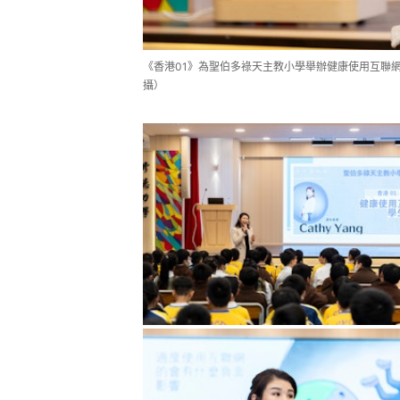
《香港01》為聖伯多祿天主教小學舉辦健康使用互聯
攝）