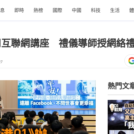
息
即時
熱榜
國際
中國
科技
生活
體
用互聯網講座 禮儀導師授網絡
27
熱門文