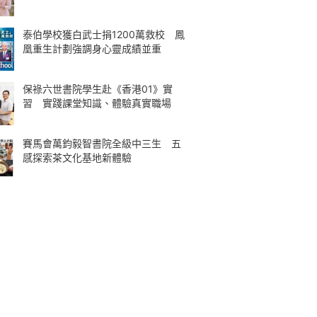
泰伯學校獲白武士捐1200萬救校 鳳
凰重生計劃強調身心靈成績並重
保祿六世書院學生赴《香港01》實
習 實踐課堂知識、體驗真實職場
賽馬會萬鈞毅智書院全級中三生 五
感探索茶文化基地新體驗