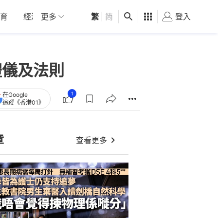
育
經濟
更多
01深圳
繁
觀點
|
简
健康
好食玩飛
登入
女
禮儀及法則
1
在Google
追蹤《香港01》
章
查看更多