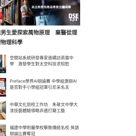
院男生愛探索萬物原理 棄醫從理
讀物理科學
空間站系統研發專家張嶠訪高雷中
學 激發學生對太空科技求知慾
Preface學界AI辯論賽 中學組激辯AI
是否對手小學組冠軍引尼采名言
中華文化到校工作坊 朱敬文中學大
漆技藝體驗領略非遺打磨工藝
福建中學附屬學校擊敗傳統名校 英語
辯論比賽奪冠