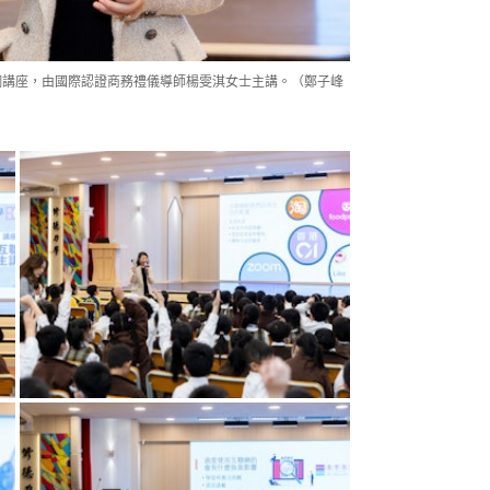
網講座，由國際認證商務禮儀導師楊雯淇女士主講。（鄭子峰