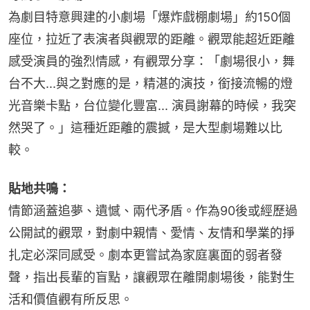
為劇目特意興建的小劇場「爆炸戲棚劇場」約150個
座位，拉近了表演者與觀眾的距離。觀眾能超近距離
感受演員的強烈情感，有觀眾分享：「劇場很小，舞
台不大...與之對應的是，精湛的演技，銜接流暢的燈
光音樂卡點，台位變化豐富... 演員謝幕的時候，我突
然哭了。」這種近距離的震撼，是大型劇場難以比
較。
貼地共鳴：
情節涵蓋追夢、遺憾、兩代矛盾。作為90後或經歷過
公開試的觀眾，對劇中親情、愛情、友情和學業的掙
扎定必深同感受。劇本更嘗試為家庭裏面的弱者發
聲，指出長輩的盲點，讓觀眾在離開劇場後，能對生
活和價值觀有所反思。