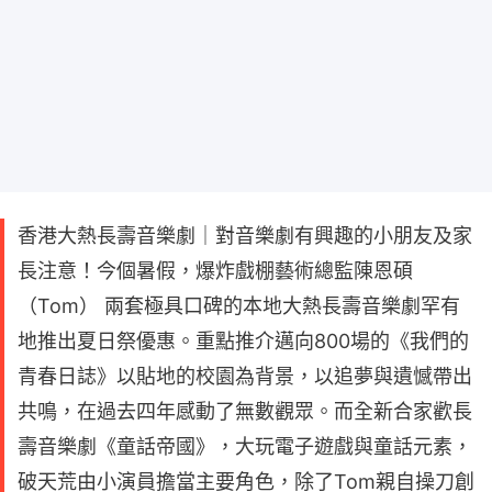
香港大熱長壽音樂劇｜對音樂劇有興趣的小朋友及家
長注意！今個暑假，爆炸戲棚藝術總監陳恩碩
（Tom） 兩套極具口碑的本地大熱長壽音樂劇罕有
地推出夏日祭優惠。重點推介邁向800場的《我們的
青春日誌》以貼地的校園為背景，以追夢與遺憾帶出
共鳴，在過去四年感動了無數觀眾。而全新合家歡長
壽音樂劇《童話帝國》，大玩電子遊戲與童話元素，
破天荒由小演員擔當主要角色，除了Tom親自操刀創