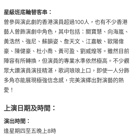
星級班底輪替客串：
曾參與演此劇的香港演員超過100人，也有不少香港
藝人曾飾演劇中角色，其中包括：關寶慧、向海嵐、
黃浩然、強尼、蘇韻姿、詹天文、江嘉敏、歐陽偉
豪、陳健豪、杜小喬、黃可盈、劉威煌等。雖然目前
陣容有所轉換，但演員的專業水準依然極高。不少觀
眾大讚演員演技精湛，歌詞琅琅上口，即使一人分飾
多角亦能展現極強信念感，完美演繹出對演藝的熱
愛！
上演日期及時間：
演出時間：
逢星期四至五晚上8時