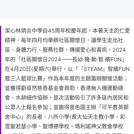
潔心林炳炎中學自45周年校慶年起，本著天主的仁愛
精神，每年四月均舉辧社區關懷日，讓學生走出社
區、身體力行、服務社群，傳揚愛心和喜訊。2024
年的「社區關懷日2024——長幼‧機‧動‧智‧繽FUN」
在4月20日(星期六)舉行，以「『STEAM』智繽FUN
暨三人籃球比賽」作為本年度的主題籌辦關懷活動；
並獲得劉卓然慈善基金會資助，香港無人機運動總
會、水耕細作協辦。是次活動吸引了許多區內居民和
公眾人士報名參加；並邀得嗇色園主辦「可平耆英鄰
舍中心」的長者、八所小學(黃大仙天主教小學、彩
雲聖若瑟小學、聖博德學校、瑪利諾神父教會學校