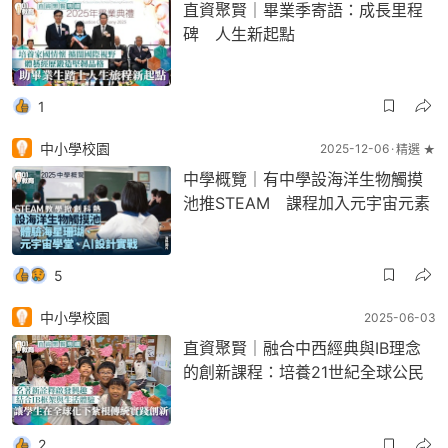
直資聚賢｜畢業季寄語：成長里程
碑 人生新起點
1
中小學校園
2025-12-06
精選 ★
中學概覽｜有中學設海洋生物觸摸
池推STEAM 課程加入元宇宙元素
5
中小學校園
2025-06-03
直資聚賢｜融合中西經典與IB理念
的創新課程：培養21世紀全球公民
2