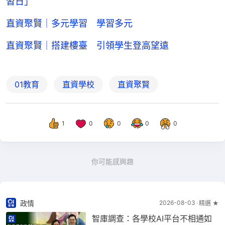
習日」
直資聚賢｜多元學習 學習多元
直資聚賢｜搭建樓臺 引領學生登高望遠
01教育
直資學校
直資聚賢
1
0
0
0
0
你可能感興趣
政情
2026-08-03
精選 ★
智庫調查：各學校AI平台不相通如