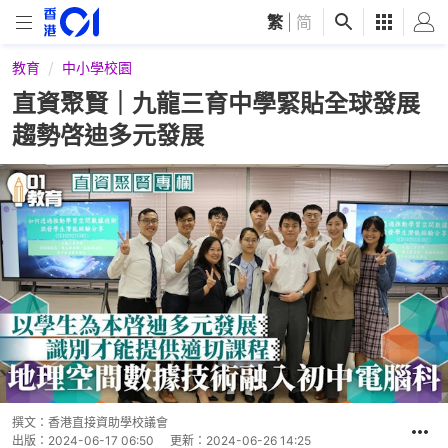
繁
|
简
教育
中小學校園
直資聚賢｜九龍三育中學緊貼全球發展
趨勢啓迪多元發展
撰文：
香港直接資助學校議會
出版：
2024-06-17 06:50
更新：
2024-06-26 14:25