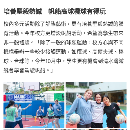
培養堅毅熱誠 帆船高球欖球有得玩
校內多元活動除了靜態藝術，更有培養堅毅熱誠的體
育活動。今年校方更增設帆船活動，希望為學生帶來
非一般體驗。「除了一般的球類運動，校方亦與不同
機構舉辦一些較少接觸運動，如欖球、高爾​​夫球、棒
球、合球等，今年10月中，學生更有機會到清水灣遊
艇會學習駕駛帆船。」