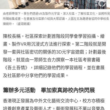
由老師帶領下，學生們透過VR及製作元宇宙，深入社區，了解社區文化，並將所見
所聞結集成書，在書展及社區節介紹與大眾認識。上圖左五為路德會協同中學校長
陳婉玲。（盧翊銘攝）
陳校長稱，社區探索計劃首階段同學會學習拍攝、繪
畫、製作VR用沉浸式方法進行探索。第二階段就是開
發一套與社區密切的關係的3D元宇宙遊戲；計劃最後
階段，就是由一眾師生合力撰察一本社區考察書籍
《吾土吾情》，詳細記錄他們的學習過程，並在書展
及社區節中分享他們的學習成果。
籌辦多元活動 畢加索真跡校內快閃展
香港現正發展為中外文化藝術交流中心，校方亦積極
培養創意產業及藝術人才。藝術發展科不單以音樂為