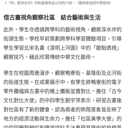
《「同」遊深水埗》中對嘉頓食品公司的介紹。（路德會協同中學提供）
借古畫視角觀察社區 結合藝術與生活
此外，學生亦透過跨學科的藝術視角，觀察深水埗的
街頭生態。學校早前策劃跨學科學習體驗項目，引導
學生學習北宋名畫《清明上河圖》中的「散點透視」
觀察技巧，藉此欣賞傳統中華文化藝術。
學生在校園周邊漫步，觀察鴨寮街、基隆街及北河街
的街道生態。在成果展示中，有學生將鴨寮街的電子
零件攤檔與古畫中的橋上攤販並置對比。擔任「古今
文化對比大使」的中四學生劉宇萍表示，研習古畫後
對社區有了新的體會，認為兩者的熱鬧景象皆反映了
地方的經濟活動與生命力。擔任「社區美學大使」的
中四同學劉韻虹則運用拼貼手法重現基隆街的排檔景