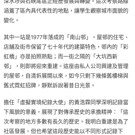
深水埗與石硤尾區正經歷發展與轉變。這次考察路線
涵蓋了區內具代表性的地點，讓學生觀察城市面貌的
變化。
其中一站是1977年落成的「南山邨」。屋邨的住宅、
店舖及街市保留了七十年代的建築特色，邨內的「彩
虹橋」亦是拍照熱點；而一街之隔的「大坑西新
邨」，則即將迎來重建。這座由私人公司興建及管理
的屋邨，自清拆展開以來，如今只剩下幾條舊樓梯與
舊式霓虹招牌，靜默訴說著昔日光景。
擔任「虛擬實境紀錄大使」的黃浩霖同學深明記錄當
下風貌的意義，展現了對傳承歷史的承擔精神：「這
次考察的地方多數有長久的歷史。我明白重建是為了
社區發展，但也希望這段歷史能以不同形式記錄下