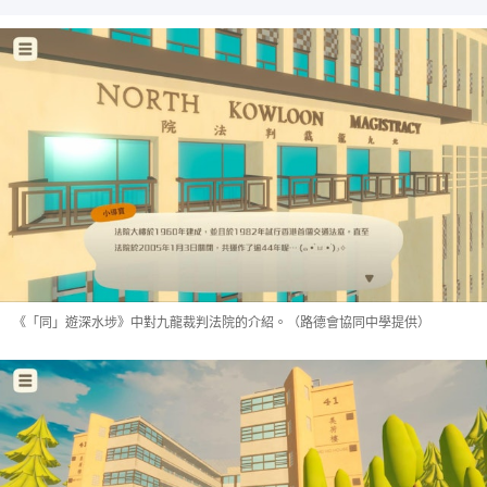
《「同」遊深水埗》中對九龍裁判法院的介紹。（路德會協同中學提供）