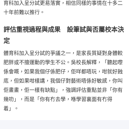
育科加入呈分試更易落實，相信同樣的事情在十多二
十年前難以推行。
評估重視過程與成果 設筆試與否屬校本決
定
體育科加入呈分試的爭議之一，是家長質疑對身體較
肥胖或不擅運動的學生不公。吳校長解釋，「聽起嚟
係會嘅，如果我個仔係肥仔，佢咩都唔玩，咁就好蝕
底，但如果咁樣講，我個仔對藝術唔係好敏感，你叫
佢畫畫，佢一樣有缺點」，強調評估重點並非「你有
幾叻」，而是「你有冇去學，喺學習裏面有冇得
着」。