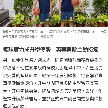
憑藉出色籃球實力，張煌偉小學六年級畢業生劉文傑（左）及何穎妮（右），分別
升讀英華書院及體藝中學。（鄧倩螢攝）
籃球實力成升學優勢 英華書院主動接觸
另一位今年畢業的劉文傑，同樣因籃球而獲得更多升
學機會。他在五年級時轉校到張煌偉小學，希望接受
更完善的籃球訓練。經過一年多訓練後，他在學界賽
事逐漸嶄露頭角，升中期間已有多間中學留意其表
現，其中包括英華書院及喇沙書院等學校。最終，他
選擇升讀英華書院，並於正式升中前已開始參與學校
籃球隊訓練。