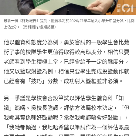
最新一份《施政報告》提到，體育科將於2026/27學年納入小學升中呈分試，比例
上佔2分。（資料圖片/盧翊銘攝）
他以體育科態度分為例，勇於嘗試的一般學生會比敷
衍了事的校隊學生更值得取得較高態度分，相信只要
老師看到學生積極上堂，已經會給予一定的態度分。
他又以籃球射籃為例，相信只要學生完成投籃動作就
已經會有「技巧」分數，成功射入籃框並非必須。
另一爭議是學校會否設筆試以評估學生體育科「知
識」範疇。吳校長強調，評估方法屬校本決定，「但
我哋其實係咪好鼓勵呢？當然我哋都唔會好鼓勵」，
「我哋都傾過，我地唔希望以筆試作為一個評估嘅最