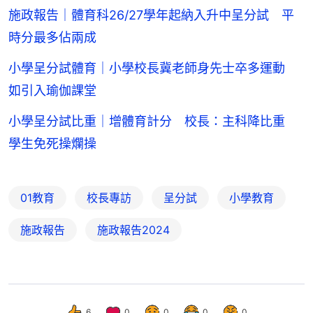
施政報告｜體育科26/27學年起納入升中呈分試 平
時分最多佔兩成
小學呈分試體育｜小學校長冀老師身先士卒多運動
如引入瑜伽課堂
小學呈分試比重｜增體育計分 校長：主科降比重
學生免死操爛操
01教育
校長專訪
呈分試
小學教育
施政報告
施政報告2024
6
0
0
0
0