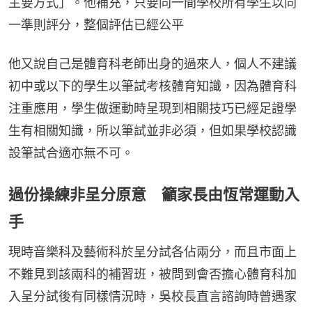
主要方式」。他補充，只要同一間學校所有學生以同
一準則評分，整個評估已經公平
他又說自己是體育科老師出身的過來人，個人不建議
初中或以下的學生以筆試考核體育知識，因為體育科
注重應用，學生做運動時呈現到相關技巧已經足證學
生有相關知識，所以筆試並非必須，但如果學校認識
設筆試合適亦無不可。
過份操練非呈分原意 籲家長由恆常運動入
手
現時音樂科及藝術科於呈分試各佔兩分，而且市面上
不難見到該兩科的補習班，被問到會否擔心體育科加
入呈分試後有同樣情況時，吳校長直言諮詢時曾遇家