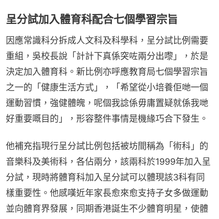
呈分試加入體育科配合七個學習宗旨
因應常識科分拆成人文科及科學科，呈分試比例需要
重組，吳校長說「計計下真係突咗兩分出嚟」，於是
決定加入體育科。新比例亦呼應教育局七個學習宗旨
之一的「健康生活方式」，「希望從小培養佢哋一個
運動習慣，強健體魄，呢個我諗係毋庸置疑就係我哋
好重要嘅目的」，形容整件事情是機緣巧合下發生。
他補充指現行呈分試比例包括被坊間稱為「術科」的
音樂科及美術科，各佔兩分，該兩科於1999年加入呈
分試，現時將體育科加入呈分試可以體現該3科有同
樣重要性。他感嘆近年家長愈來愈支持子女多做運動
並向體育界發展，同期香港誕生不少體育明星，使體