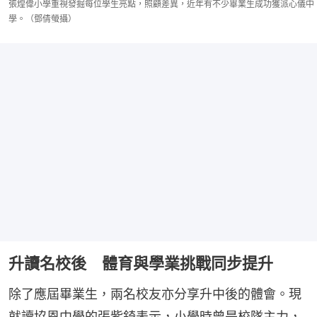
張煌偉小學重視發掘每位學生亮點，照顧差異，近年有不少畢業生成功獲派心儀中
學。（鄧倩螢攝）
升讀名校後 體育與學業挑戰同步提升
除了應屆畢業生，兩名校友亦分享升中後的體會。現
就讀協恩中學的張紫錡表示，小學時曾是校隊主力，