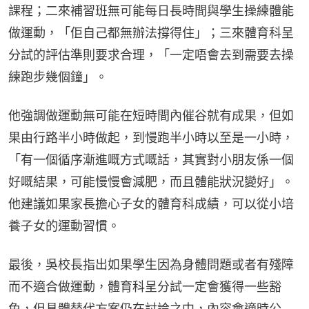
課程；二來補習班無可能每日長時間與學生操練體能
做運動，「佢自己都無辦法撐得住」；三來體育科呈
分試的評估準則要求合理，「一定唔會去到需要去操
練跑步幾個鐘」。
他強調做運動無可能在短時間內催谷就有成果，但如
果由行路半小時做起，到慢跑半小時以至是一小時，
「有一個循序漸進嘅方式嘅話，其實對小朋友係一個
好嘅結果，可能慢慢會減肥，而且體能狀況變好」。
他建議如果家長擔心子女的體育科成績，可以從小培
養子女的運動習慣。
最後，吳校長指出如果學生因為身體問題或者有殘障
而不適合做運動，體育科呈分試一定會獲得一些豁
免，但具體替代方案仍在討論之中，內容會適時公