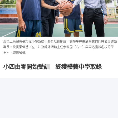
東莞工商總會張煌偉小學系統化體育培訓制度，讓學生在兼顧學業的同時發展運動
專長。校長梁偉基（左二）及課外活動主任余佩茵（右一）與兩名獲派名校的學
生。（鄧倩螢攝）
小四由零開始受訓 終獲體藝中學取錄