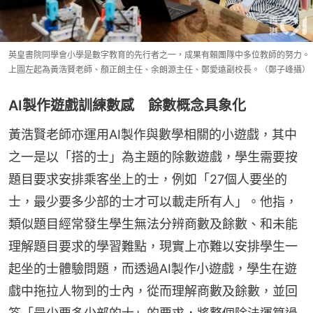
英皇書院同學會小學是數字教育的先行者之一，成果有賴團隊中多位教師的努力。
上圖左起為黃浩賢老師、顏正朗主任、余朗源主任、鄭愛遠副校長。（鄭子峰攝）
AI製作遊戲訓練數感 餘數概念具象化
黃浩賢老師亦運用AI製作與數學相關的小遊戲，其中
之一是以「搭的士」為主題的除數遊戲，學生需要按
題目要求安排乘客坐上的士，例如「27個人要坐的
士，最少要多少部的士才可以載走所有人」。他指，
類似題目經常發生學生無法分辨商數及餘數、和未能
理解題目要求的學習難點，現實上亦難以安排學生一
起坐的士體驗問題，而透過AI製作小遊戲，學生在遊
戲中拖拉人物到的士內，從而理解商數及餘數，並回