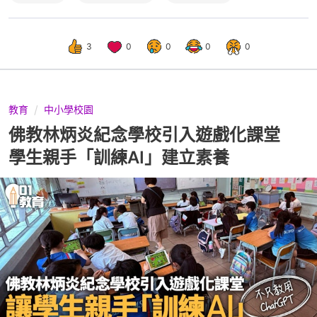
3
0
0
0
0
教育
中小學校園
佛教林炳炎紀念學校引入遊戲化課堂
學生親手「訓練AI」建立素養