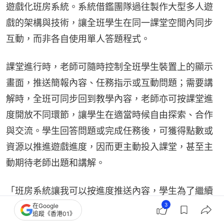
遊戲化班房系統。系統借鑑團隊過往製作大型多人遊
戲的架構與技術，讓全班學生在同一課堂空間內同步
互動，而非各自使用單人答題程式。
課堂進行時，老師可隨時控制全班學生裝置上的顯示
畫面，推送簡報內容、任務指示或互動問題；需要講
解時，全班可同步回到教學內容，老師亦可按課堂進
度開放不同環節，讓學生在適當時候自由探索、合作
與交流。學生回答問題或完成任務後，可獲得點數或
資源以推進遊戲進度，因而更主動投入課堂，甚至主
動期待老師出題和講解。
「班房系統讓我可以按進度推送內容，學生為了繼續
任務會更願意參與，課堂節奏比以前更容易掌握。」
3
在Google
追蹤《香港01》
該老師指，這種設計讓老師既能維持教學流程，同時