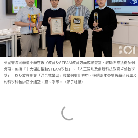
英皇書院同學會小學在數字教育及STEAM教育方面成果豐富，教師團隊獲得多個
獎項，包括「十大傑出推動STEAM學校」、「人工智能及創新科技教育卓越教學
獎」，以及於賽馬會「混合式學習」教學個案比賽中，連續兩年榮獲數學科冠軍及
於科學科包辦高小組冠、亞、季軍。（鄭子峰攝）