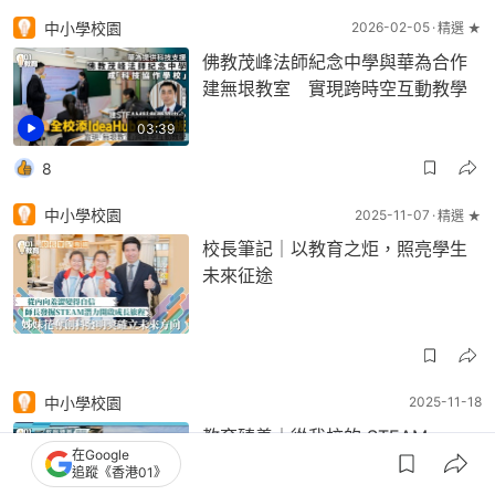
中小學校園
2026-02-05
精選 ★
佛教茂峰法師紀念中學與華為合作
建無垠教室 實現跨時空互動教學
03:39
8
中小學校園
2025-11-07
精選 ★
校長筆記｜以教育之炬，照亮學生
未來征途
中小學校園
2025-11-18
教育臻善｜從我校的 STEAM
在Google
SPACE 「起飛」
追蹤《香港01》