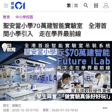
繁
|
简
教育
中小學校園
聖安當小學70萬建智能實驗室 全港首
間小學引入 走在學界最前線
撰文：
謝顯文
出版：
2025-12-30 07:00
更新：
2026-01-03 16:42