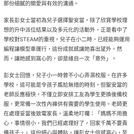
那份細膩的關愛與有效的溝通。
家長彭女士當初為兒子選擇聖安當，除了欣賞學校理
想的升中派位結果以及多元化的活動外，正是看中了
學校對STEAM的重視。兒子在小二時，已經能夠運用
編程讓模型車運行，這份成就感讓她喜出望外。然
而，讓她感到窩心的，卻是緣自一次「意外」。
彭女士回憶，兒子小一時曾不小心弄濕校服。在許多
學校，這可能是令孩子尷尬無措的時刻，但聖安當的
老師反應極快，不僅立即安排工友為學生更換後備校
服，更常備一次性內褲供有需要的學生使用。老師更
在處理妥當後致電家長，溫柔地叮囑：「媽媽不用擔
心，事情很小，我們已經處理好了，回家千萬不要責
備孩子。」這份細心與體貼，讓彭女士倍感窩心，至