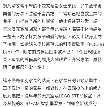
對於聖安當小學的小四家長彭女士來說，兒子放學後
興奮的分享，勝過千言萬語。平常都已經喜歡上課的
兒子，自從有了新的科學堂，他比過往更熱愛上課，
每次做完實驗回家，都會無比雀躍，喋喋不休地講足
一整天。為了探究孩子轉變的原因，彭女士親身走訪
了校園，當她踏入學校新落成的科學實驗室（Future i 
Lab）時，眼前的景象讓她驚歎不已：「今日親眼所
見，這裏的設備真的讓我大開眼界，非常專業，難怪
阿仔會那麼熱愛上課！」
這不僅是個別家長的感受，在家長日的參觀活動中，
眾多像她一樣的家長，都對校方在資源投放上的魄力
感到震撼。從早年的天文室及LEGO STEM教室，以
及其後的STR³EAM 智能學習室，到如今新落成的