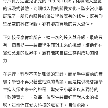
今斥資打造全港領先的 Future i Lab；從模擬太空艙
的沉浸式體驗，到細緻入微的關愛文化。聖安當小學
展現了一所具前瞻性的優質學校應有的條件：既有仰
望星空的科技視野，亦有腳踏實地的育人溫情。
正如校長李偉鋒所言，這一切的投入與升級，最終只
有一個目標——裝備學生面對未來的挑戰，讓他們在
變幻莫測的世界中，擁有能夠自信生存與成功的能
力。
在這裡，科學不再是艱澀的理論，而是手中躍動的實
驗；學習不再只著重枯燥的背誦，而是提供機會讓學
生進入探索未來的旅程。聖安當小學正以其獨特的
「軟硬實力」，為每一位學生裝備好面對未來的翅
膀，讓他們在愛與科技的滋養下，自信飛翔。