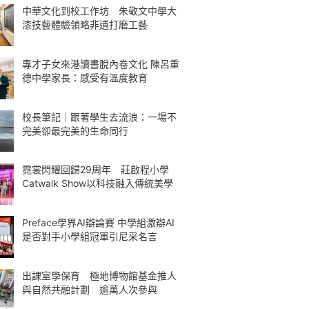
中華文化到校工作坊 朱敬文中學大
漆技藝體驗領略非遺打磨工藝
專才子女來港讀書脫內卷文化 陳呂重
德中學家長：感受有溫度教育
校長筆記｜跟著學生去流浪：一場不
完美卻最完美的生命同行
霓裳閃耀回歸29周年 莊啟程小學
Catwalk Show以科技融入傳統美學
Preface學界AI辯論賽 中學組激辯AI
是否對手小學組冠軍引尼采名言
出課室學保育 極地博物館基金推人
與自然共融計劃 逾萬人次參與