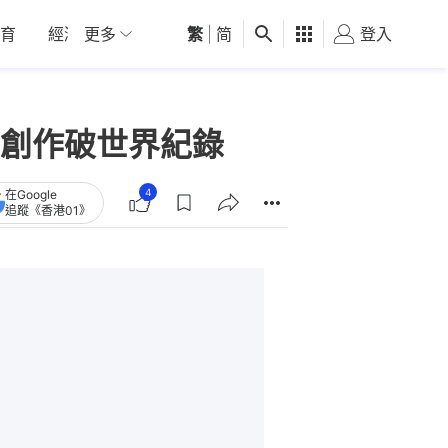
育
經濟
更多
01深圳
繁
觀點
|
简
健康
好食玩飛
登入
女
創作破世界紀錄
4
在Google
追蹤《香港01》