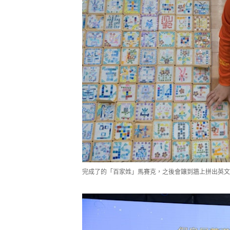
完成了的「百家姓」馬賽克，之後會鑲到牆上拼出英文校