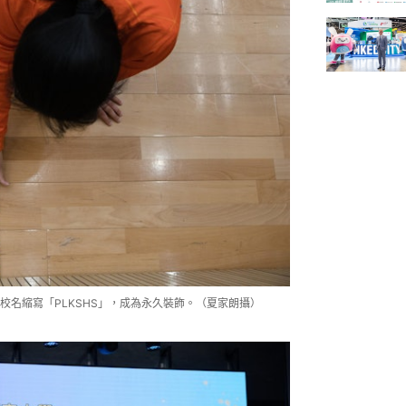
名縮寫「PLKSHS」，成為永久裝飾。（夏家朗攝）