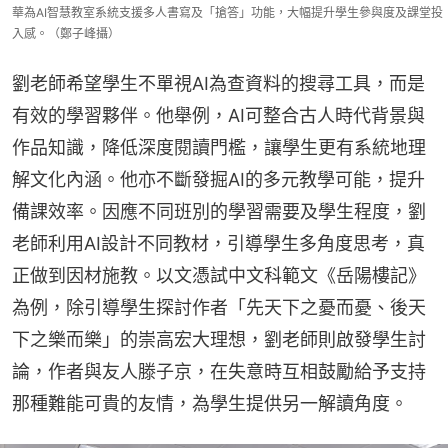
華為AI智慧教室系統支援多人書寫及「搶答」功能，大幅提升學生參與度及課堂投
入感。（鄭子峰攝）
劉老師希望學生不單視AI為查資料的搜尋工具，而是
有效的學習夥伴。他舉例，AI可整合古人時代背景與
作品知識，降低深度閱讀門檻，讓學生更有系統地理
解文化內涵。他亦不斷發掘AI的多元教學可能，提升
備課效率。因應不同班別的學習需要及學生程度，劉
老師利用AI設計不同教材，引導學生多角度思考，真
正做到因材施教。以文憑試中文科範文《岳陽樓記》
為例，除引導學生探討作者「先天下之憂而憂、後天
下之樂而樂」的崇高宏大理想，劉老師則啟發學生討
論，作者與友人滕子京，在失意時互相鼓勵給予支持
那種難能可貴的友情，為學生提供另一解讀角度。