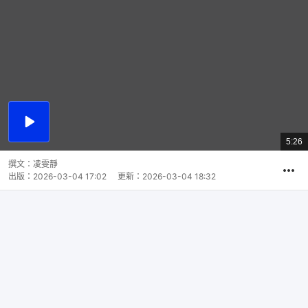
播
放
5:26
總
影
共
片
時
撰文：
凌雯靜
間
出版：
2026-03-04 17:02
更新：
2026-03-04 18:32