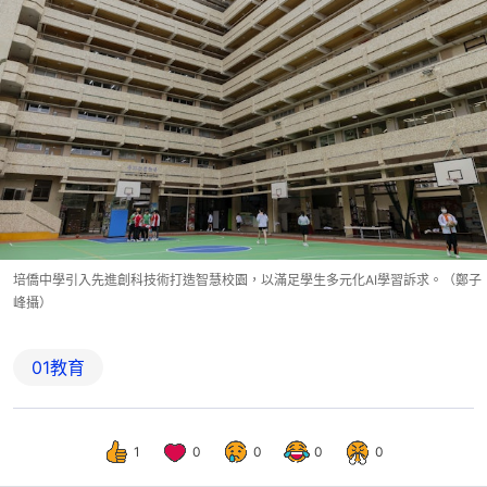
培僑中學引入先進創科技術打造智慧校園，以滿足學生多元化AI學習訴求。（鄭子
峰攝）
01教育
1
0
0
0
0