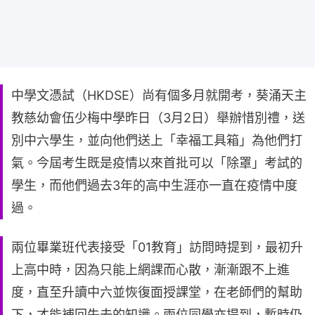
中學文憑試（HKDSE）尚有個多月就開考，葵涌天主
教慈幼會伍少梅中學昨日（3月2日）舉辦惜別禮，送
別中六學生，並向他們送上「幸福工具箱」為他們打
氣。今屆考生既是疫情以來首批可以「除罩」考試的
學生，而他們過去3年的高中生涯亦一直在疫情中度
過。
兩位畢業班代表接受「01教育」訪問時提到，最初升
上高中時，因為只能上網課而心散，漸漸跟不上進
度，直至升讀中六並恢復面授課堂，在老師們的幫助
下，才能補回失去的知識。兩位同學亦提到，暫時仍