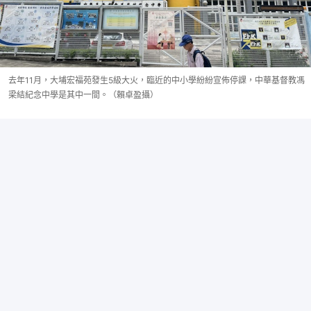
去年11月，大埔宏福苑發生5級大火，臨近的中小學紛紛宣佈停課，中華基督教馮
梁結紀念中學是其中一間。（賴卓盈攝）