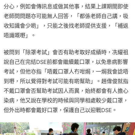
分心，例如會傳訊息或做其他事，結果上課期間即使
老師問問題亦可能無人回答，「都係老師自己講，吸
收知識會少啲」，只能之後找老師提供支援，「補返
唔識嘅嘢」。
被問到「除罩考試」會否有助考取好成績時，冼耀祖
說自己在完結DSE前都會繼續戴口罩，以免患病影響
考試，但他亦指「唔戴口罩人冇咁焗，一焗我會諗唔
到嘢，所以覺得對考試可能有啲幫助」。趙偉俊就指
不戴口罩會否幫助考試因人而異，始終都會有人擔心
染病，他又說在學校的時候與同學相處較少戴口罩，
但外出時都會戴好口罩，保護自己以迎戰DSE。