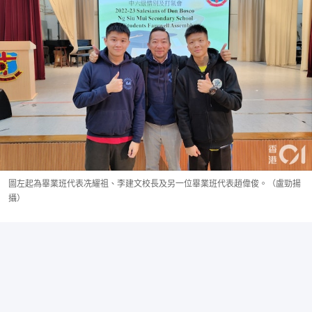
圖左起為畢業班代表冼耀祖、李建文校長及另一位畢業班代表趙偉俊。（盧勁揚
攝）