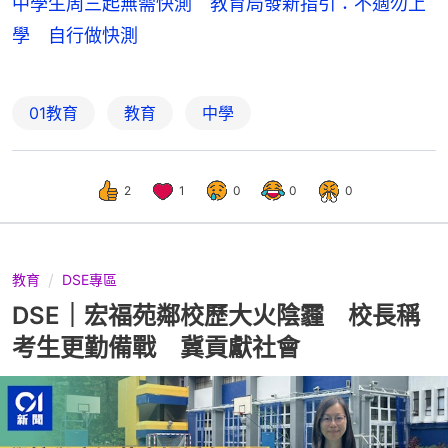
中學生周三起無需快測 教育局發新指引：不適勿上
學 自行做快測
01教育
教育
中學
2
1
0
0
0
教育
DSE專區
DSE｜宏福苑鄰校歷大火陰霾 校長稱
考生更勤備戰 冀貢獻社會