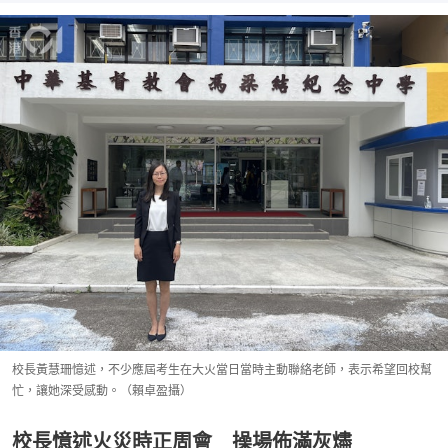
校長黃慧珊憶述，不少應屆考生在大火當日當時主動聯絡老師，表示希望回校幫
忙，讓她深受感動。（賴卓盈攝）
校長憶述火災時正周會 操場佈滿灰燼