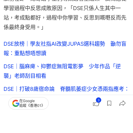
學習過程中反思成敗原因，「DSE只係人生其中一
站，考成點都好，過程中你學習、反思到嘅嘢反而先
係最終身受用。」
DSE放榜｜學友社指AI改變JUPAS選科趨勢 籲勿盲
報：重點想唔想讀
DSE｜腦麻痺、抑鬱症無阻電影夢 少年作品「逆
襲」老師刮目相看
DSE｜打破8歲宿命論 脊髓肌萎症少女憑兩指應考：
證明我都讀到書
3
在Google
追蹤《香港01》
DSE放榜｜港大雙學位畢業生棄做律師 所學知識用
於NGO主任工作