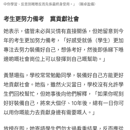
中你學習、反思到嘅嘢反而先係最終身受用。」（賴卓盈攝）
考生更努力備考 冀貢獻社會
她表示，儘管未必與災情有直接關係，但她留意到今
年的考生更加努力備考，「好感受就係（學生）更加
專注去努力裝備好自己，想係考好，然後即係睇下喺
邊啲嘅社會崗位上可以發揮到自己嘅幫助。」
黃慧珊指，學校常常勉勵同學，裝備好自己方能更好
地貢獻社會。她指，雖然火災當日，學校沒有允許學
生們回校幫忙，但她事後向他們解釋，「如果你呢刻
好好裝備自己，將來大個仔、10年後，總有一日你可
以用你嘅能力去貢獻身邊有需要嘅人。」
放榜在即，她寄語學生們勿太過看重結果，反而應從