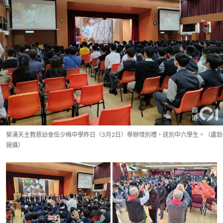
葵涌天主教慈幼會伍少梅中學昨日（3月2日）舉辦惜別禮，送別中六學生。（盧勁
揚攝）