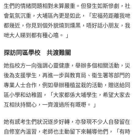
生們的情緒問題相對未算嚴重。但發生如斯慘劇，社
會氣氛沉重，大埔區內更是如此，「宏福苑距離我哋
都幾近，你見到個外貌燒到燻黑，唔好話小朋友，我
哋大人睇到都有種心噏。 」
探訪同區學校 共渡難關
她指校方一向強調心靈健康，舉辦多個相關活動，災
後為支援學生，再進一步與教育局、衞生署等部門的
專業人士合作，例如舉辦種植盆栽的活動，贈送給同
區小學和幼稚園，「大家都係大埔學生，希望大家去
互相扶持關心，一齊渡過所有嘅嘢。 」
她有感考生們狀況逐步好轉，亦發現不少人自發留在
自修室內溫習，老師也主動留下來輔導他們，「有時