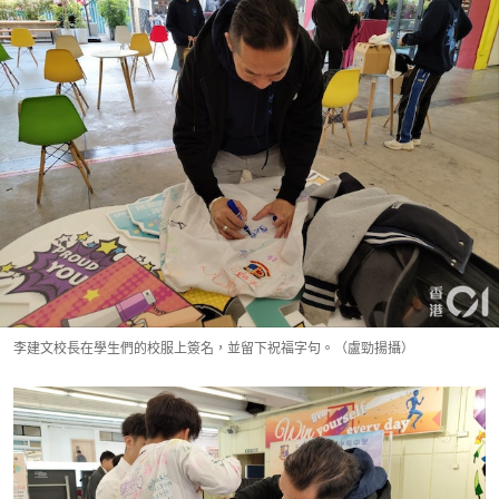
李建文校長在學生們的校服上簽名，並留下祝福字句。（盧勁揚攝）