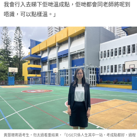
我會行入去睇下佢哋溫成點，佢哋都會同老師將呢到
唔識，可以點樣溫。」
黃慧珊寄語考生，勿太過看重結果，「DSE只係人生其中一站，考成點都好，過程