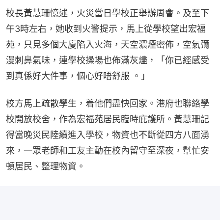
校長黃慧珊憶述，火災當日學校正舉辦周會。及至下
午3時左右，她收到火警提示，馬上從學校望出宏福
苑，只見多個大廈陷入火海，天空濃煙密佈，空氣彌
漫刺鼻氣味，連學校操場也佈滿灰燼，「你已經感受
到真係好大件事，個心好唔舒服 。」
校方馬上疏散學生，着他們盡快回家。港府也聯絡學
校開放校舍，作為宏福苑居民臨時庇護所。黃慧珊記
得當晚災民陸續進入學校，物資也不斷從四方八面湧
來，一眾老師和工友主動在校內留守至深夜，幫忙安
頓居民、整理物資。