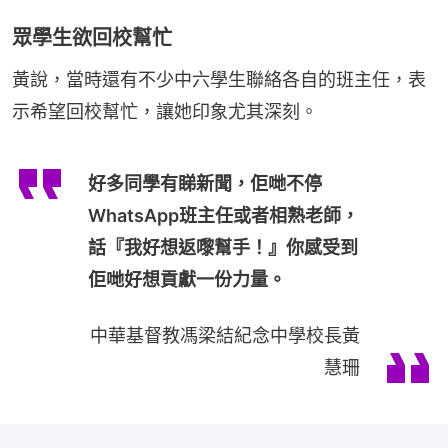
眾學生欲回校幫忙
黃說，當時還有不少中六學生聯絡各自的班主任，表
示希望回校幫忙，讓她印象尤其深刻。
好多同學有睇新聞，佢哋不停
WhatsApp班主任或者相熟老師，
話『我好想返嚟幫手！』你感受到
佢哋好想貢獻一份力量。
中華基督教馮梁結紀念中學校長黃
慧珊