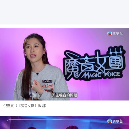
倪嘉雯（《魔音女團》截圖）