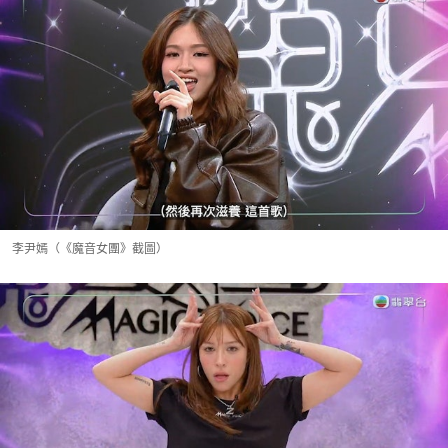
李尹嫣（《魔音女團》截圖）