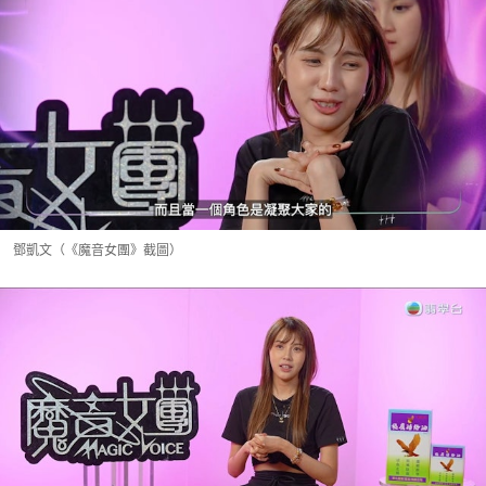
鄧凱文（《魔音女團》截圖）