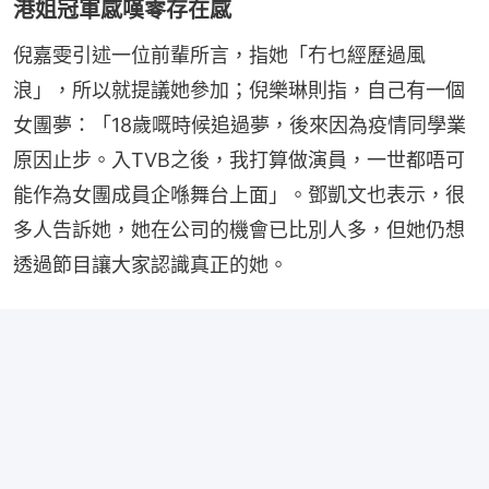
港姐冠軍感嘆零存在感
倪嘉雯引述一位前輩所言，指她「冇乜經歷過風
浪」，所以就提議她參加；倪樂琳則指，自己有一個
女團夢：「18歲嘅時候追過夢，後來因為疫情同學業
原因止步。入TVB之後，我打算做演員，一世都唔可
能作為女團成員企喺舞台上面」。鄧凱文也表示，很
多人告訴她，她在公司的機會已比別人多，但她仍想
透過節目讓大家認識真正的她。