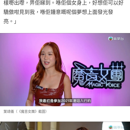
樣嘢出嚟，畀佢睇到。喺佢個女身上，好想佢可以好
驕傲咁見到我，喺佢鍾意嘅呢個夢想上面發光發
亮。」
葉靖儀（《魔音女團》截圖）