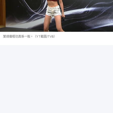
葉靖儀唱功真係一般。（YT截圖/TVB）