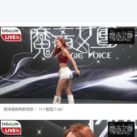
葉靖儀跳舞都唔錯。（YT截圖/TVB）