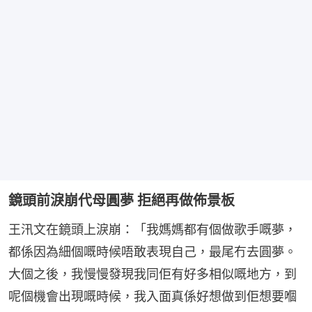
鏡頭前淚崩代母圓夢 拒絕再做佈景板
王汛文在鏡頭上淚崩：「我媽媽都有個做歌手嘅夢，
都係因為細個嘅時候唔敢表現自己，最尾冇去圓夢。
大個之後，我慢慢發現我同佢有好多相似嘅地方，到
呢個機會出現嘅時候，我入面真係好想做到佢想要嗰