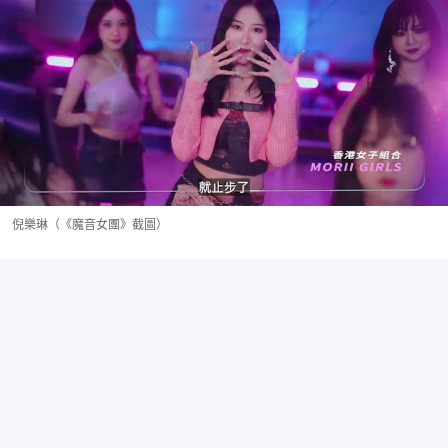
倪樂琳（《魔音女團》截圖）