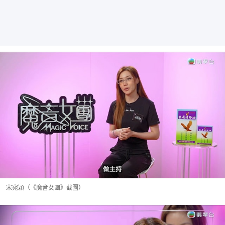
宋宛穎（《魔音女團》截圖）