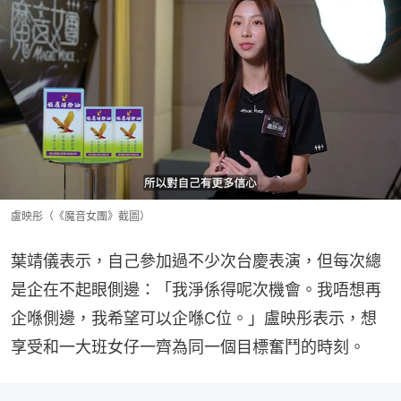
盧映彤（《魔音女團》截圖）
葉靖儀表示，自己參加過不少次台慶表演，但每次總
是企在不起眼側邊：「我淨係得呢次機會。我唔想再
企喺側邊，我希望可以企喺C位。」盧映彤表示，想
享受和一大班女仔一齊為同一個目標奮鬥的時刻。