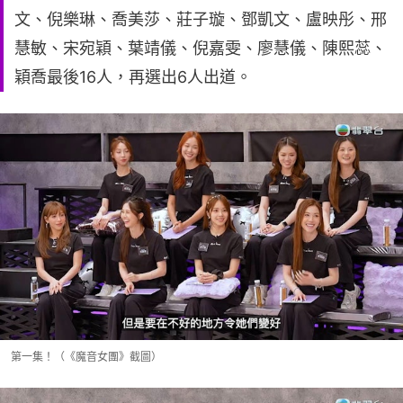
文、倪樂琳、喬美莎、莊子璇、鄧凱文、盧映彤、邢
慧敏、宋宛穎、葉靖儀、倪嘉雯、廖慧儀、陳熙蕊、
穎喬最後16人，再選出6人出道。
第一集！（《魔音女團》截圖）