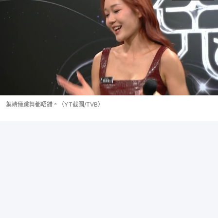
葉靖儀跳舞都唔錯。（YT截圖/TVB）