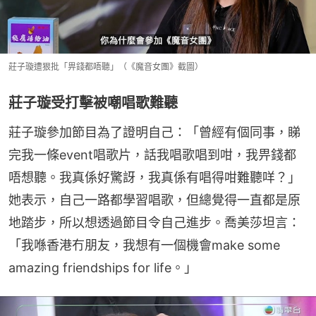
莊子璇遭狠批「畀錢都唔聽」（《魔音女團》截圖）
莊子璇受打擊被嘲唱歌難聽
莊子璇參加節目為了證明自己：「曾經有個同事，睇
完我一條event唱歌片，話我唱歌唱到咁，我畀錢都
唔想聽。我真係好驚訝，我真係有唱得咁難聽咩？」
她表示，自己一路都學習唱歌，但總覺得一直都是原
地踏步，所以想透過節目令自己進步。喬美莎坦言：
「我喺香港冇朋友，我想有一個機會make some 
amazing friendships for life。」