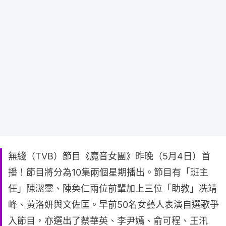
無綫（TVB）節目《魔音女團》昨晚（5月4日）首
播！節目將分為10集兩個星期播出。節目有「班主
任」陳潔靈、陳奐仁兩位前輩加上三位「助教」冼靖
峰、黃洛妍與文佐匡。早前50名女藝人表演自選歌爭
入節目，亦選出了蔡華英、李尹嫣、俞可程、王汛