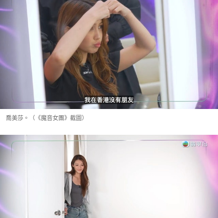
喬美莎。（《魔音女團》截圖）