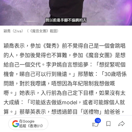
穎喬（Ziva）（《魔音女團》截圖）
穎喬表示，參加《聲秀》前不覺得自己是一個會跳唱
的人，參加後覺得也不算難，參加《魔音女團》是想
給自己一個交代。李尹嫣自言想追夢：「想捉緊呢個
機會，睇自己可以行到幾遠。」邢慧敏：「30歲唔係
問題，對於我嚟講，唔想因為年紀限制我想做嘅
嘢。」她表示，入行前為自己定下目標，如果沒有太
大成績：「可能返去做返model，或者可能嫁個人就
算。」蔡華英表示，想透過節目「送禮物」給爸爸，
告訴他自己可以跳舞也可以唱歌。
13
在Google
追蹤《香港01》