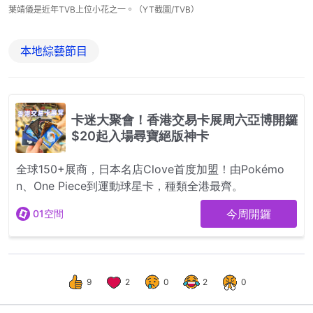
葉靖儀是近年TVB上位小花之一。（YT截圖/TVB）
本地綜藝節目
9
2
0
2
0