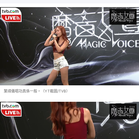
葉靖儀唱功真係一般。（YT截圖/TVB）