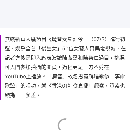
無綫新真人騷節目《魔音女團》今日（07/3）進行初
選，幾乎全台「後生女」50位女藝人齊集電視城，在
記者會後迅即入廠表演讓陳潔靈和陳奐仁過目，挑選
可入圍參加拍攝的團員，過程更是一刀不剪在
YouTube上播放。「魔音」故名思義解唱歌似「奪命
歌聲」的唱功，就《香港01》從直播中觀察，質素也
頗為⋯⋯參差。