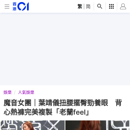
繁
|
简
娛樂
人氣娛樂
魔音女團｜葉靖儀扭腰擺臀勁養眼 背
心熱褲完美複製「老蘭feel」