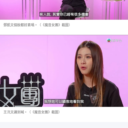
鄧凱文個妝都好素喎。（《魔音女團》截圖）
王汛文講到喊。（《魔音女團》截圖）