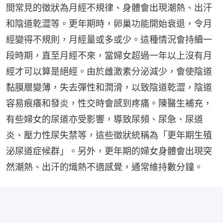
間常見的徵狀為月經不規律、身體會出現潮熱、出汗
和陰道乾澀等。更年期時，卵巢功能開始衰退，令月
經變得不規則，月經量或多或少。這種情況會持續一
段時期，直至月經不來，當婦女超過一年以上沒有月
經才可以算是絕經。由於雌激素分泌減少，會使陰道
黏膜層變薄，失去彈性和潤滑，以致陰道乾澀，陰道
容易痕癢和發炎，性交時會感到疼痛。陳醫生補充，
有些婦女的尿道亦受影響，導致尿頻、尿急、尿道
炎、壓力性尿失禁等，這些徵狀統稱為「更年期生殖
泌尿道症候群」。另外，更年期的婦女身體會出現突
然潮熱、出汗的熾熱不適感覺，通常維持數分鐘。