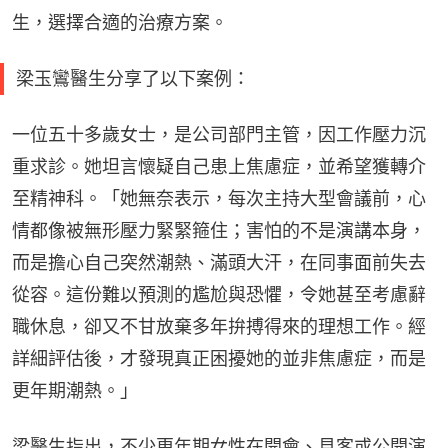
生，選擇合適的治療方案。
梁玉鸞醫生分享了以下案例：
一位五十多歲女士，是公司部門主管，因工作壓力沉
重求診。她坦言懷疑自己患上焦慮症，並希望獲轉介
至精神科。「她無奈表示，每次主持大型會議前，心
情都像被無形壓力緊緊箍住；害怕的不是演講本身，
而是擔心自己突然潮熱、滿頭大汗，在同事面前失去
從容。這份難以預測的尷尬與恐懼，令她甚至考慮辭
職休息，卻又不甘放棄多年拚搏得來的理想工作。經
詳細評估後，才發現真正困擾她的並非焦慮症，而是
更年期潮熱。」
梁醫生指出，不少更年期女性在開會、見客或公開演