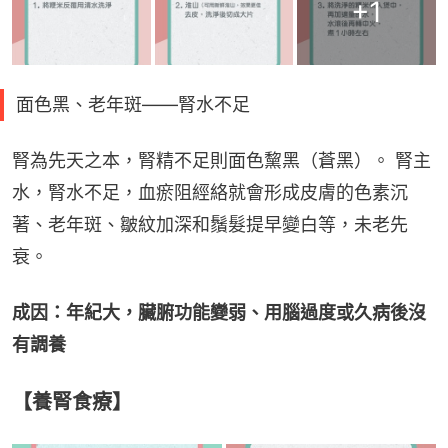
+
1
面色黑、老年斑——腎水不足
腎為先天之本，腎精不足則面色黧黑（蒼黑）。 腎主
水，腎水不足，血瘀阻經絡就會形成皮膚的色素沉
著、老年斑、皺紋加深和鬚髮提早變白等，未老先
衰。
成因：年紀大，臟腑功能變弱、用腦過度或久病後沒
有調養
【養腎食療】