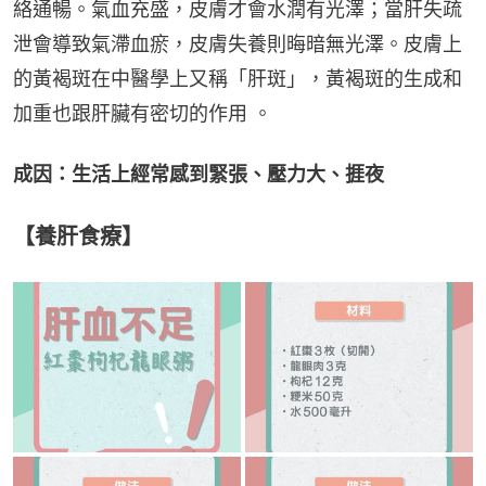
絡通暢。氣血充盛，皮膚才會水潤有光澤；當肝失疏
泄會導致氣滯血瘀，皮膚失養則晦暗無光澤。皮膚上
的黃褐斑在中醫學上又稱「肝斑」，黃褐斑的生成和
加重也跟肝臟有密切的作用 。
成因：生活上經常感到緊張、壓力大、捱夜
【養肝食療】