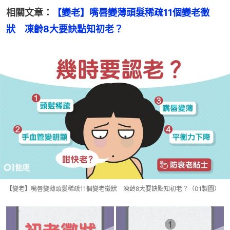
相關文章：
【變老】嘴唇變薄頭髮稀疏11個變老徵
狀　凍齡8大要訣點知初老？
【變老】嘴唇變薄頭髮稀疏11個變老徵狀 凍齡8大要訣點知初老？（01製圖）