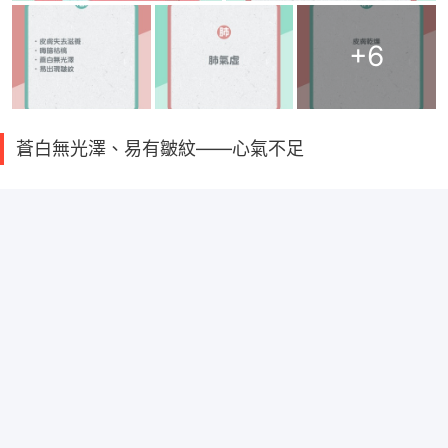
+
6
蒼白無光澤、易有皺紋——心氣不足