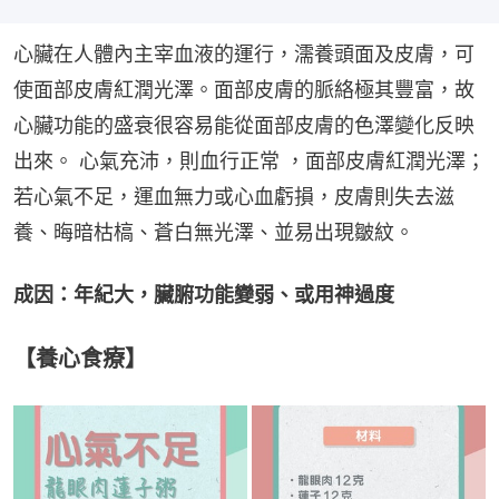
心臟在人體內主宰血液的運行，濡養頭面及皮膚，可
使面部皮膚紅潤光澤。面部皮膚的脈絡極其豐富，故
心臟功能的盛衰很容易能從面部皮膚的色澤變化反映
出來。 心氣充沛，則血行正常 ，面部皮膚紅潤光澤；
若心氣不足，運血無力或心血虧損，皮膚則失去滋
養、晦暗枯槁、蒼白無光澤、並易出現皺紋。
成因：年紀大，臟腑功能變弱、或用神過度
【養心食療】