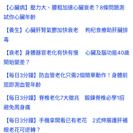
【心臟病】壓力大、腰粗加速心臟衰老？8條問題測
試你心臟年齡
【養生】心臟肝腎氣鬱加快衰老 枸杞食療助肝臟排
毒
【衰老】身體器官老化有快有慢 心臟及腦功能40歲
開始變差？
【每日3分鐘】防血管老化只需2個簡單動作！身體前
屈即測血管年齡
【每日3分鐘】脊椎老化7大徵兆 鍛鍊脊椎必學1招
避免周身痛
【每日3分鐘】手機拿開看已有老花 2式伸展護肝補
眼老花可逆轉？