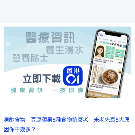
凍齡食物｜豆腐蘋果8種食物抗衰老 未老先衰8大原
因你中幾多？