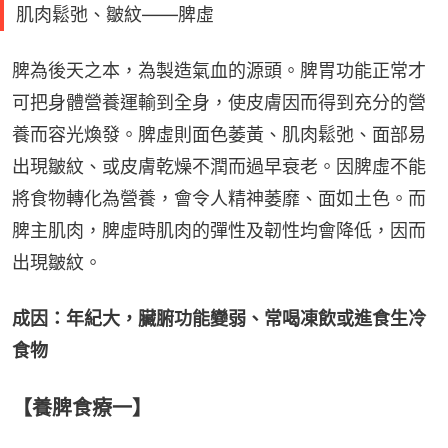
肌肉鬆弛、皺紋——脾虛
脾為後天之本，為製造氣血的源頭。脾胃功能正常才
可把身體營養運輸到全身，使皮膚因而得到充分的營
養而容光煥發。脾虛則面色萎黃、肌肉鬆弛、面部易
出現皺紋、或皮膚乾燥不潤而過早衰老。因脾虛不能
將食物轉化為營養，會令人精神萎靡、面如土色。而
脾主肌肉，脾虛時肌肉的彈性及韌性均會降低，因而
出現皺紋。
成因：年紀大，臟腑功能變弱、常喝凍飲或進食生冷
食物
【養脾食療一】