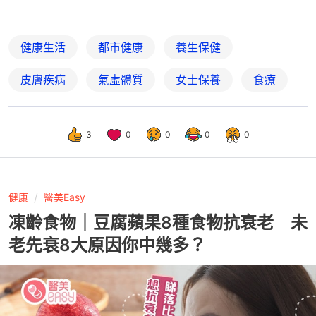
健康生活
都市健康
養生保健
皮膚疾病
氣虛體質
女士保養
食療
3
0
0
0
0
健康
醫美Easy
凍齡食物｜豆腐蘋果8種食物抗衰老 未
老先衰8大原因你中幾多？