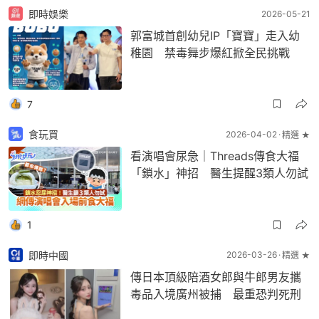
即時娛樂
2026-05-21
郭富城首創幼兒IP「寶寶」走入幼
稚園 禁毒舞步爆紅掀全民挑戰
7
食玩買
2026-04-02
精選 ★
看演唱會尿急｜Threads傳食大福
「鎖水」神招 醫生提醒3類人勿試
1
即時中國
2026-03-26
精選 ★
傳日本頂級陪酒女郎與牛郎男友攜
毒品入境廣州被捕 最重恐判死刑