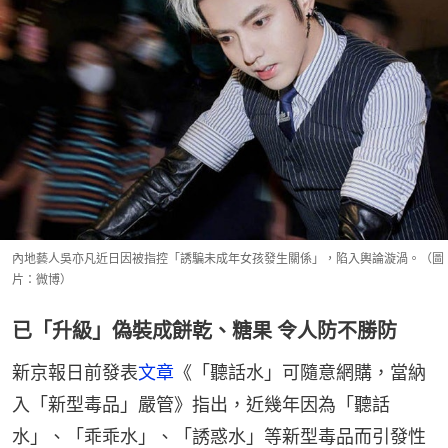
內地藝人吳亦凡近日因被指控「誘騙未成年女孩發生關係」，陷入輿論漩渦。（圖
片：微博）
已「升級」偽裝成餅乾、糖果 令人防不勝防
新京報日前發表
文章
《「聽話水」可隨意網購，當納
入「新型毒品」嚴管》指出，近幾年因為「聽話
水」、「乖乖水」、「誘惑水」等新型毒品而引發性