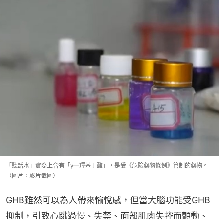
「聽話水」實際上含有「γ—羥基丁酸」，是受《危險藥物條例》管制的藥物。
（圖片：影片截圖）
GHB雖然可以為人帶來愉悅感，但當大腦功能受GHB
抑制，引致心跳過慢、失禁、面部肌肉失控而顫動、