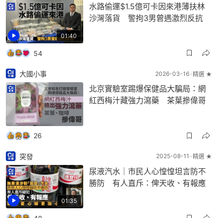
水路偷運$1.5億可卡因來港薄扶林
沙灣落貨 警拘3男曾遇激烈反抗
01:40
54
大國小事
2026-03-16
精選 ★
北京實驗室踢爆保健品大騙局：網
紅西梅汁藏強力瀉藥 茶葉摻偉哥
26
突發
2025-08-11
精選 ★
尿液汽水｜市民人心惶惶坦言防不
勝防 有人直斥：俾天收、有報應
01:35