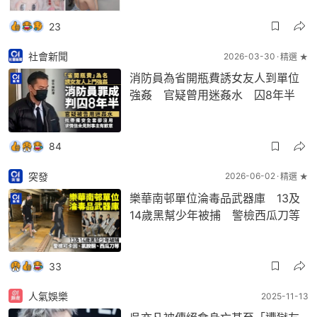
23
社會新聞
2026-03-30
精選 ★
消防員為省開瓶費誘女友人到單位
強姦 官疑曾用迷姦水 囚8年半
84
突發
2026-06-02
精選 ★
樂華南邨單位淪毒品武器庫 13及
14歲黑幫少年被捕 警檢西瓜刀等
33
人氣娛樂
2025-11-13