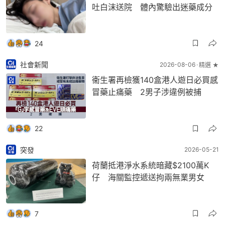
吐白沫送院 體內驚驗出迷藥成分
24
社會新聞
2026-08-06
精選 ★
衞生署再檢獲140盒港人遊日必買感
冒藥止痛藥 2男子涉違例被捕
22
突發
2026-05-21
荷蘭抵港淨水系統暗藏$2100萬K
仔 海關監控遞送拘兩無業男女
7