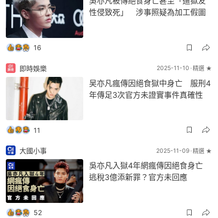
吳亦凡被傳絕食身亡甚至「遭獄友
性侵致死」 涉事照疑為加工假圖
16
即時娛樂
2025-11-10
精選 ★
吴亦凡瘋傳因絕食獄中身亡 服刑4
年傳足3次官方未證實事件真確性
11
大國小事
2025-11-09
精選 ★
吳亦凡入獄4年網瘋傳因絕食身亡
逃稅3億添新罪？官方未回應
52