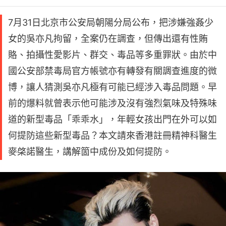
7月31日北京市公安局朝陽分局公布，把涉嫌強姦少
女的吳亦凡拘留，全案仍在調查，但傳出還有性賄
賂、拍攝性愛影片、群交、毒品等多重罪狀。由於中
國公安部禁毒局官方帳號亦有轉發有關調查進度的微
博，讓人猜測吳亦凡極有可能已經涉入毒品問題。早
前的爆料就曾表示他可能涉及沒有強烈氣味及特殊味
道的新型毒品「乖乖水」，年輕女孩出門在外可以如
何提防這些新型毒品？本文請來香港註冊精神科醫生
麥棨諾醫生，講解箇中成份及如何提防。