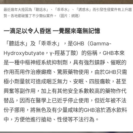
最近幾年大陸因為「聽話水」、「乖乖水」、「誘惑水」而引發性侵案件有上升趨
勢，各地都破獲了不少類似案件。（圖片：網路）
一滴足以令人昏迷 一覺醒來毫無記憶
「聽話水」及「乖乖水」，是GHB（Gamma-
Hydroxybutyate，γ-羥基丁酸）的俗稱，GHB本來
是一種中樞神經系統抑制劑，具有強烈鎮靜、催眠的
作用而用作治療癲癇、驚厥藥物使用，由於GHB只需
極小劑量就可造成睏乏無力、安眠、四肢癱軟，甚至
興奮等副作用，加上有其他安全系數較高的藥物作代
替品，因而在醫學上已近乎停止使用，但近年被不法
份子挪用，將無色及有少量咸味的GHB溶於酒水飲料
中，方便他進行搶劫、性侵等不法行為。