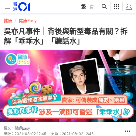
繁
|
简
健康
健康Easy
吳亦凡事件｜背後與新型毒品有關？拆
解「乖乖水」「聽話水」
撰文：
醫師Easy
出版：
2021-08-02 12:45
更新：
2021-08-02 12:45