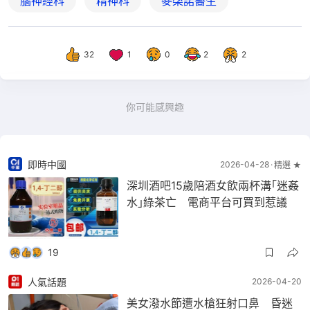
腦神經科
精神科
麥棨諾醫生
32
1
0
2
2
你可能感興趣
即時中國
2026-04-28
精選 ★
深圳酒吧15歲陪酒女飲兩杯溝｢迷姦
水｣綠茶亡 電商平台可買到惹議
19
人氣話題
2026-04-20
美女潑水節遭水槍狂射口鼻 昏迷