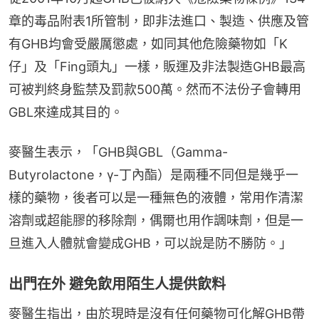
章的毒品附表1所管制，即非法進口、製造、供應及管
有GHB均會受嚴厲懲處，如同其他危險藥物如「K
仔」及「Fing頭丸」一樣，販運及非法製造GHB最高
可被判終身監禁及罰款500萬。然而不法份子會轉用
GBL來達成其目的。
麥醫生表示，「GHB與GBL（Gamma-
Butyrolactone，γ-丁內酯）是兩種不同但是幾乎一
樣的藥物，後者可以是一種無色的液體，常用作清潔
溶劑或超能膠的移除劑，偶爾也用作調味劑，但是一
旦進入人體就會變成GHB，可以說是防不勝防。」
出門在外 避免飲用陌生人提供飲料
麥醫生指出，由於現時是沒有任何藥物可化解GHB帶