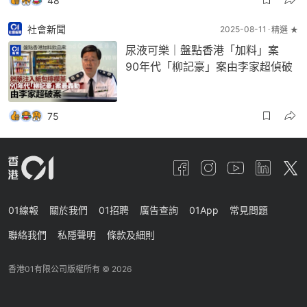
48
社會新聞
2025-08-11
精選 ★
尿液可樂｜盤點香港「加料」案
90年代「柳記豪」案由李家超偵破
75
01線報
關於我們
01招聘
廣告查詢
01App
常見問題
聯絡我們
私隱聲明
條款及細則
香港01有限公司版權所有 ©
2026