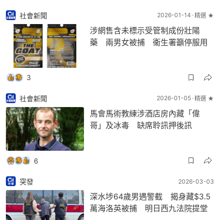
社會新聞
2026-01-14
精選 ★
涉網售含未標示受管制成份壯陽
藥 兩男女被捕 衞生署籲停服用
3
社會新聞
2026-01-05
精選 ★
馬會馬術教練涉酒店房內藏「偉
哥」及冰毒 缺席聆訊押後訊
6
突發
2026-03-03
深水埗64歲男遇警截 揭身藏$3.5
萬海洛英被捕 明日西九法院提堂