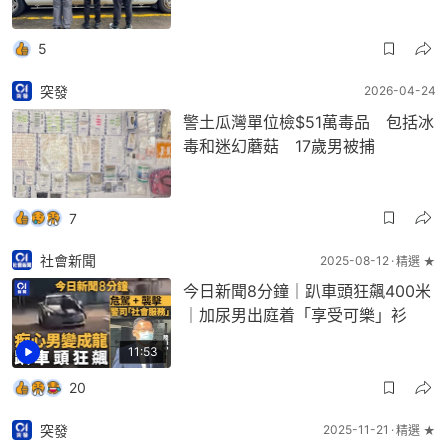
5
突發
2026-04-24
警土瓜灣單位檢$51萬毒品 包括冰
毒和迷幻蘑菇 17歲男被捕
7
社會新聞
2025-08-12
精選 ★
今日新聞8分鐘｜趴車頭狂飆400米
｜加尿男出庭着「享受可樂」衫
11:53
20
突發
2025-11-21
精選 ★