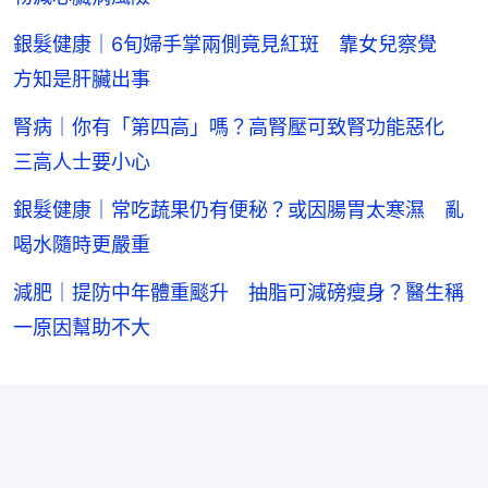
銀髮健康｜6旬婦手掌兩側竟見紅斑 靠女兒察覺
方知是肝臟出事
腎病｜你有「第四高」嗎？高腎壓可致腎功能惡化
三高人士要小心
銀髮健康｜常吃蔬果仍有便秘？或因腸胃太寒濕 亂
喝水隨時更嚴重
減肥｜提防中年體重颷升 抽脂可減磅瘦身？醫生稱
一原因幫助不大