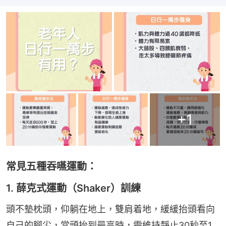
+
1
常見五種吞嚥運動：
1. 薛克式運動（Shaker）訓練
頭不墊枕頭，仰躺在地上，雙肩着地，緩緩抬頭看向
自己的腳尖，當頭抬到最高時，需維持靜止30秒至1