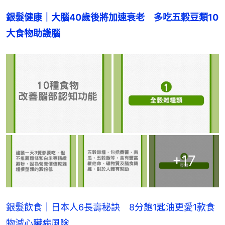
銀髮健康｜大腦40歲後將加速衰老　多吃五穀豆類10
大食物助護腦
+
17
銀髮飲食｜日本人6長壽秘訣 8分飽1匙油更愛1款食
物減心臟病風險