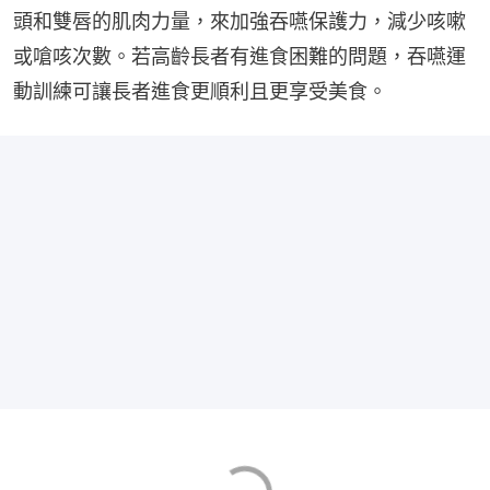
頭和雙唇的肌肉力量，來加強吞嚥保護力，減少咳嗽
或嗆咳次數。若高齡長者有進食困難的問題，吞嚥運
動訓練可讓長者進食更順利且更享受美食。