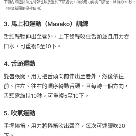
下顎內縮阻抗法是將彈性球放置於下顎處後，持續用力向胸口擠壓，維持約30秒。
（聯合新聞網授權使用）
3. 馬上扣運動（Masako）訓練
舌頭輕輕伸出至唇外，上下齒輕咬住舌頭並且用力吞
口水，可重複5至10下。
4. 舌頭運動
雙唇張開，用力把舌頭向前伸出至唇外，然後依往
前、往左、往右的順序轉動舌頭，且每轉一個方向，
舌頭需維持10秒，可重複5至10下。
5. 吹氣運動
手握捲笛，用力將捲笛吹出聲音，每次可連續吹20
下。