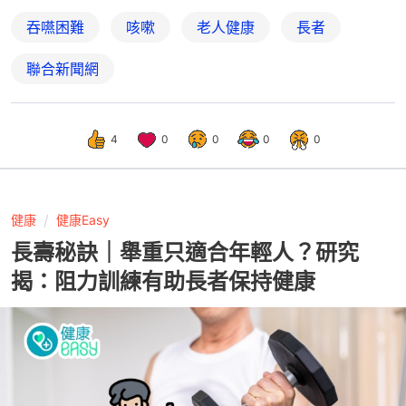
吞嚥困難
咳嗽
老人健康
長者
聯合新聞網
4
0
0
0
0
健康
健康Easy
長壽秘訣｜舉重只適合年輕人？研究
揭：阻力訓練有助長者保持健康