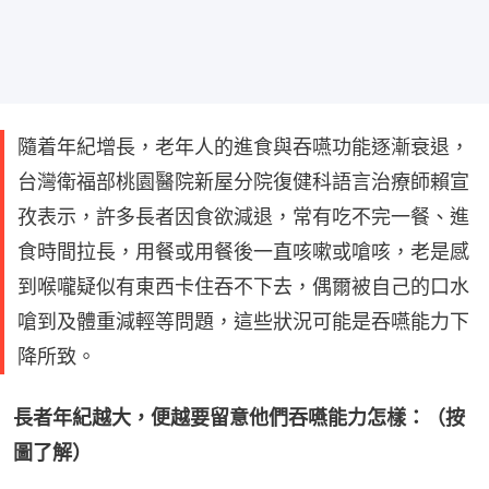
隨着年紀增長，老年人的進食與吞嚥功能逐漸衰退，
台灣衛福部桃園醫院新屋分院復健科語言治療師賴宣
孜表示，許多長者因食欲減退，常有吃不完一餐、進
食時間拉長，用餐或用餐後一直咳嗽或嗆咳，老是感
到喉嚨疑似有東西卡住吞不下去，偶爾被自己的口水
嗆到及體重減輕等問題，這些狀況可能是吞嚥能力下
降所致。
長者年紀越大，便越要留意他們吞嚥能力怎樣：（按
圖了解）