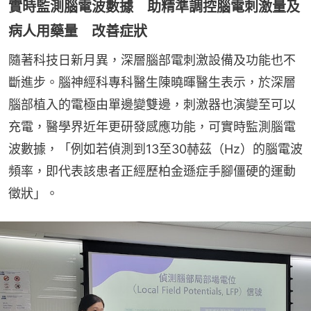
實時監測腦電波數據 助精準調控腦電刺激量及
病人用藥量 改善症狀
隨著科技日新月異，深層腦部電刺激設備及功能也不
斷進步。腦神經科專科醫生陳曉暉醫生表示，於深層
腦部植入的電極由單邊變雙邊，刺激器也演變至可以
充電，醫學界近年更研發感應功能，可實時監測腦電
波數據，「例如若偵測到13至30赫茲（Hz）的腦電波
頻率，即代表該患者正經歷柏金遜症手腳僵硬的運動
徵狀」。