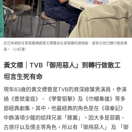
近日有網民在茶餐廳偶遇黃文標獨自在茶餐廳吃碟頭飯，還表示他已轉行做倉務
員。（小紅書）
黃文標｜TVB「御用惡人」到轉行做散工
坦言生死有命
現年63歲的黃文標曾是TVB的資深綠葉男演員，參演
過《壹號皇庭》、《學警狙擊》及《巾幗梟雄》等多
部經典劇集。其中，他最經典的角色是在《尋秦記》
中飾演項少龍的結拜兄弟「滕翼」。因大多是惡霸、
古惑仔以及債主等角色，所以有「御用惡人」 及 「御