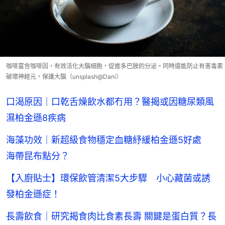
咖啡富含咖啡因，有效活化大腦細胞，促進多巴胺的分泌。同時還能防止有害毒素
破壞神經元，保護大腦（unsplash@Dani）
口渴原因｜口乾舌燥飲水都冇用？醫揭或因糖尿類風
濕柏金遜8疾病
海藻功效｜新超級食物穩定血糖紓緩柏金遜5好處
海帶昆布點分？
【入廚貼士】環保飲管清潔5大步驟 小心藏菌或誘
發柏金遜症！
長壽飲食｜研究揭食肉比食素長壽 關鍵是蛋白質？長