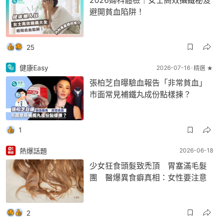
避開貧血陷阱！
25
健康Easy
2026-07-16
精選 ★
張柏芝自曝驗血報告「非常貧血」
市面常見補鐵丸成份點樣揀？
1
熱爆話題
2026-06-18
少女狂食頭髮致禿頂 胃塞滿毛髮
團 醫爆異食癖真相：女性要注意
2