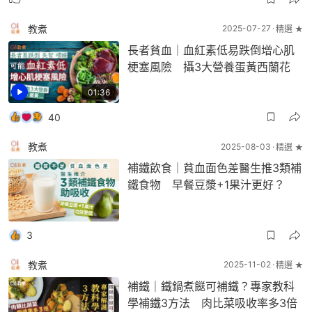
教煮
2025-07-27
精選 ★
長者貧血｜血紅素低易跌倒增心肌
梗塞風險 攝3大營養蛋黃西蘭花
01:36
40
教煮
2025-08-03
精選 ★
補鐵飲食｜貧血面色差醫生推3類補
鐵食物 早餐豆漿+1果汁更好？
3
教煮
2025-11-02
精選 ★
補鐵｜鐵鍋煮餸可補鐵？專家教科
學補鐵3方法 肉比菜吸收率多3倍