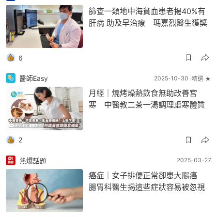
篩查一類地中海貧血患者揭40%有
肝病 助及早治療 瑪嘉烈醫生獲獎
6
醫師Easy
2025-10-30
精選 ★
月經｜燒烤燥熱飲食無助改善宮
寒 中醫教二茶一湯調理虛寒體質
2
熱爆話題
2025-03-27
癌症｜女子排便正常卻患大腸癌
腸胃科醫生揭這些症狀容易被忽視