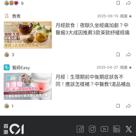
9
教煮
2025-06-15
精選 ★
月經飲食｜夜瞓久坐經痛加劇？中
醫揭3大成因推薦3款茶飲紓緩經痛
3
醫師Easy
2025-04-27
精選 ★
月經｜生理期前中後期症狀各不
同！應該怎樣補？中醫教1湯品補血
1