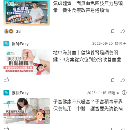
氣虛體質｜面無血色四肢無力易頭
暈 養生食療改善易倦煩惱
38
醫師Easy
2025-09-20
精選 ★
地中海貧血｜健脾養腎是調養關
鍵？3方案從穴位到飲食改善血虛
健康Easy
2025-11-15
精選 ★
子宮健康不只暖宮？子宮積毒單靠
保養無用 中醫：護宮要先清後補