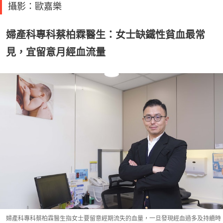
攝影：歐嘉樂
婦產科專科蔡柏霖醫生：女士缺鐵性貧血最常
見，宜留意月經血流量
婦產科專科蔡柏霖醫生指女士要留意經期流失的血量，一旦發現經血過多及持續時