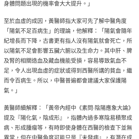
身體問題出現的機率會大大提升。」
至於血虛的成因，黃醫師指大家可先了解中醫角度
「陽氣不足百病生」的理論，他解釋：「陽氣會隨年
紀增長而下降，古書更有指人沒有陽氣就會死亡，所
以陽氣不足會影響五臟六腑以及生命力。其中肝、脾
及腎的相關造血及藏血機能受損，容易導致氣血不
足，令人出現血虛的症狀或得到西醫所講的貧血，繼
而令百病生。所以，中醫普遍都會建議大家保護陽
氣。」
黃醫師續解釋：「黃帝內經中《素問‧陰陽應象大論》
提及『陽化氣，陰成形』，指體內過多寒陰易積聚成
病、形成腫瘤等，有時即使身體在西醫的檢查下並無
異常，但在中醫角度可能只是『未發病』，有潛在成