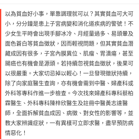
以為貧血好小事，單靠調理就可以？其實貧血可大可
小，分分鐘是患上子宮病變和消化道疾病的警號！不
少女生平時會出現手腳冰冷、月經量過多、易頭暈及
面色蒼白等貧血徵狀，因而輕視問題，但其實貧血潛
藏成因有很多，子宮內膜異位、肌瘤、胃潰瘍，甚至
腸癌也有機會是源頭。若持續忽視貧血徵狀，後果可
以很嚴重。大家切忌掉以輕心！一旦發現徵狀持續，
除了向家庭醫生查詢，亦有機會需到中醫、婦產科或
外科等專科作進一步檢查。今次找來婦產科專科蔡柏
霖醫生、外科專科陳梓欣醫生及註冊中醫黃志達醫
師，全面拆解貧血成因、病徵、對女性的影響等，並
教大家辨識症狀，一有異樣可立即求醫，盡早預防病
情惡化！