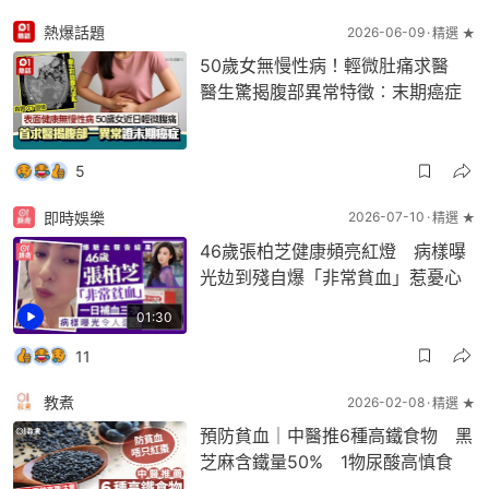
熱爆話題
2026-06-09
精選 ★
50歲女無慢性病！輕微肚痛求醫
醫生驚揭腹部異常特徵︰末期癌症
5
即時娛樂
2026-07-10
精選 ★
46歲張柏芝健康頻亮紅燈 病樣曝
光攰到殘自爆「非常貧血」惹憂心
01:30
11
教煮
2026-02-08
精選 ★
預防貧血｜中醫推6種高鐵食物 黑
芝麻含鐵量50% 1物尿酸高慎食