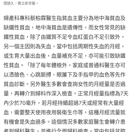
間過久，應立即求醫。
婦產科專科蔡柏霖醫生指貧血主要分為地中海貧血及
缺鐵性貧血，地中海貧血是遺傳性，而女性常見的缺
鐵性貧血，除了由鐵質不足令血紅蛋白不足引致外，
另一個主因則為失血，當中包括周期性失血的月經，
或生育大量出血後，血量補充不足，亦可能引致缺鐵
性貧血。「除了每年體檢外，家庭或普通科醫生亦可
以憑臉色、心跳脈搏、眼簾下及手指甲的血色等先作
貧血診斷。另外醫生多數會查詢女性的月經量是否過
量，再轉介到婦科作深入檢查。正常月經量指標為7天
內少於70毫升，若月經持續超過7天或經常有大量經
血，需要整天使用夜用裝衛生巾等，這種月經流量就
有機會是失血過多。這個情況多數家庭醫生會轉介患
者到婦科醫生，並進行全面婦科檢查。當中包括盆腔