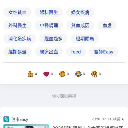
女性貧血
婦科醫生
婦女疾病
外科醫生
中醫調理
貧血成因
血虛
消化道疾病
經血過多
經期頭痛
經期易暈
腸道出血
feed
醫師Easy
4
0
0
0
0
你可能感興趣
健康Easy
2026-07-11
精選 ★
2026婦科體檢｜女士高效攝鐵秘笈