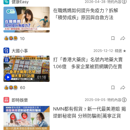
健康Easy
2026-04-28
特約內容
在職媽媽如何提升免疫力？拆解
「積勞成疾」原因與自救方法
10
大國小事
2025-12-12
精選 ★
打「香港大藥房」名號內地藥大賣
1.06億 多家企業被罰網購仍在賣
01:16
60
即時娛樂
2025-09-05
特約內容
NMN都有假貨﹖新一代最美港姐 揭
逆齡秘密與 分辨防騙術|萬寧正貨