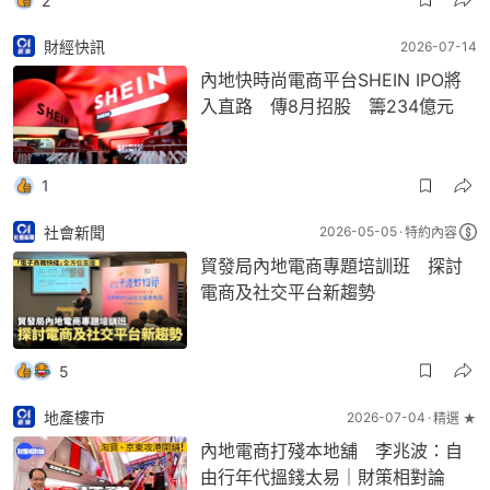
2
財經快訊
2026-07-14
內地快時尚電商平台SHEIN IPO將
入直路 傳8月招股 籌234億元
1
社會新聞
2026-05-05
特約內容
貿發局內地電商專題培訓班 探討
電商及社交平台新趨勢
5
地產樓市
2026-07-04
精選 ★
內地電商打殘本地舖 李兆波：自
由行年代搵錢太易｜財策相對論