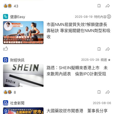
43
健康Easy
2025-08-19
特約內容
市面NMN易變質失效?解鎖健康長
壽秘訣 專家揭關鍵在NMN劑型和吸
收
財經快訊
2025-05-28
精選 ★
路透：SHEIN擬轉來香港上市 未
來數周內遞表 倫敦IPO計劃受阻
8
社會新聞
2025-08-06
大國藥妝逆市闖香港 董事長分享