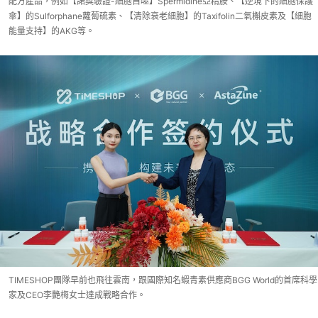
配方產品，例如【諾獎驗證-細胞自噬】Spermidine亞精胺、【逆境下的細胞保護
傘】的Sulforphane蘿蔔硫素、【清除衰老細胞】的Taxifolin二氧槲皮素及【細胞
能量支持】的AKG等。
TIMESHOP團隊早前也飛往雲南，跟國際知名蝦青素供應商BGG World的首席科學
家及CEO李艷梅女士達成戰略合作。