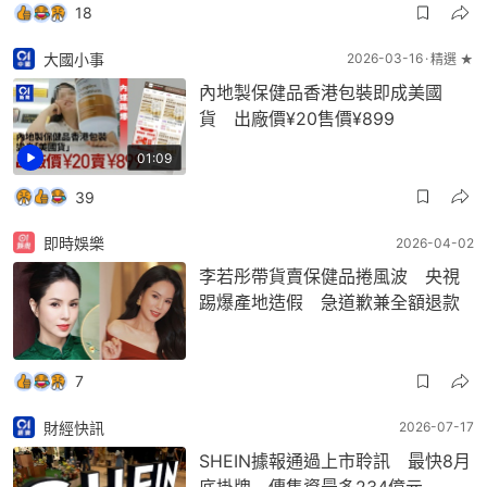
18
大國小事
2026-03-16
精選 ★
內地製保健品香港包裝即成美國
貨 出廠價¥20售價¥899
01:09
39
即時娛樂
2026-04-02
李若彤帶貨賣保健品捲風波 央視
踢爆產地造假 急道歉兼全額退款
7
財經快訊
2026-07-17
SHEIN據報通過上市聆訊 最快8月
底掛牌 傳集資最多234億元