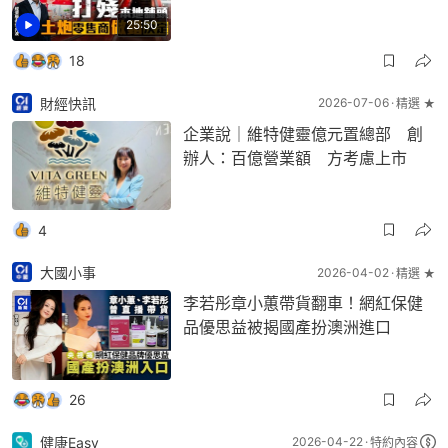
25:50
18
財經快訊
2026-07-06
精選 ★
企業說｜維特健靈億元置總部 創
辦人：百億營業額 方考慮上市
4
大國小事
2026-04-02
精選 ★
李若彤章小蕙帶貨翻車！網紅保健
品優思益被揭國產扮澳洲進口
26
健康Easy
2026-04-22
特約內容