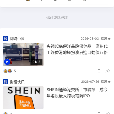
你可能感興趣
即時中國
2026-08-03
精選 ★
央視起底假洋品牌保健品 廣州代
工經香港轉運扮澳洲進口翻價八倍
01:18
5
財經快訊
2026-07-26
精選 ★
SHEIN通過港交所上市聆訊 成今
年港股最大跨境電商IPO