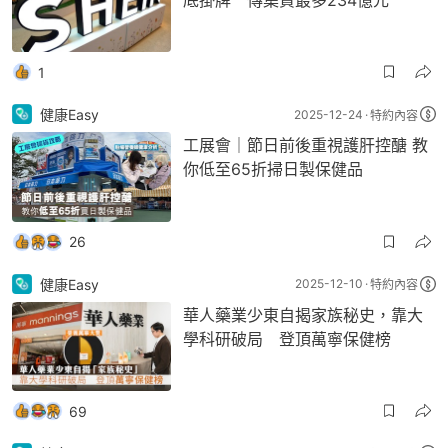
1
健康Easy
2025-12-24
特約內容
工展會｜節日前後重視護肝控醣 教
你低至65折掃日製保健品
26
健康Easy
2025-12-10
特約內容
華人藥業少東自揭家族秘史，靠大
學科研破局 登頂萬寧保健榜
69