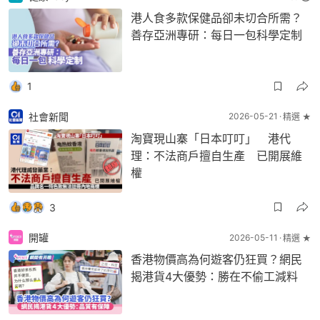
港人食多款保健品卻未切合所需？
善存亞洲專研：每日一包科學定制
1
社會新聞
2026-05-21
精選 ★
淘寶現山寨「日本叮叮」 港代
理：不法商戶擅自生產 已開展維
權
3
開罐
2026-05-11
精選 ★
香港物價高為何遊客仍狂買？網民
揭港貨4大優勢：勝在不偷工減料