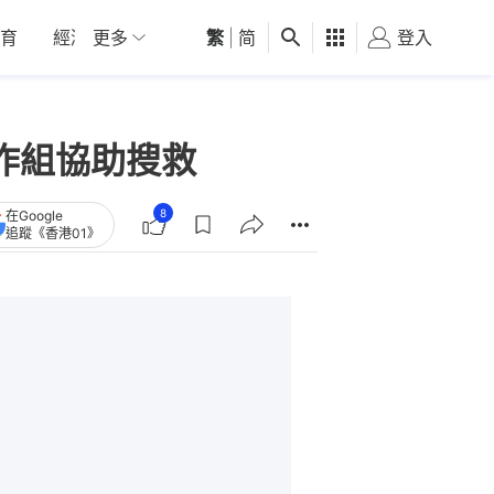
育
經濟
更多
01深圳
繁
觀點
|
简
健康
好食玩飛
登入
女
作組協助搜救
8
在Google
追蹤《香港01》