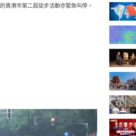
的貴港市第二屆徒步活動亦緊急叫停。
01