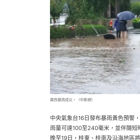
廣西暴雨成災。（中新網）
中央氣象台16日發布暴雨黃色預警
雨量可達100至240毫米，並伴隨
晚至19日，桂東、桂南及沿海地區