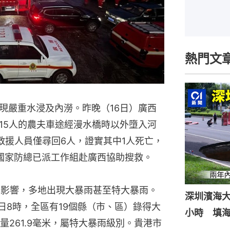
熱門文
現嚴重水浸及內澇。昨晚（16日）廣西
15人的農夫車途經漫水橋時以外墮入河
救援人員僅尋回6人，證實其中1人死亡，
國家防總已派工作組赴廣西協助搜救。
統影響，多地出現大暴雨甚至特大暴雨。
深圳濱海
6日8時，全區有19個縣（市、區）錄得大
小時 填
261.9毫米，屬特大暴雨級別。貴港市