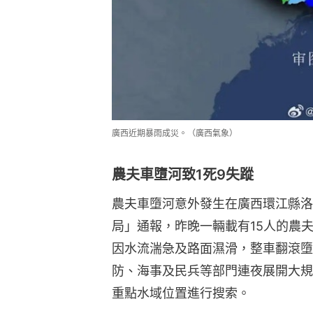
廣西近期暴雨成災。（廣西氣象）
農夫車墮河致1死9失蹤
農夫車墮河意外發生在廣西環江縣洛
局」通報，昨晚一輛載有15人的農
因水流湍急及路面濕滑，整車翻滾墮
防、海事及民兵等部門連夜展開大規
重點水域位置進行搜索。