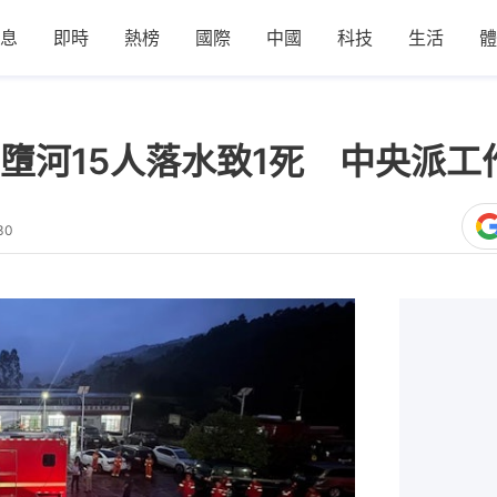
息
即時
熱榜
國際
中國
科技
生活
體
墮河15人落水致1死 中央派工
30