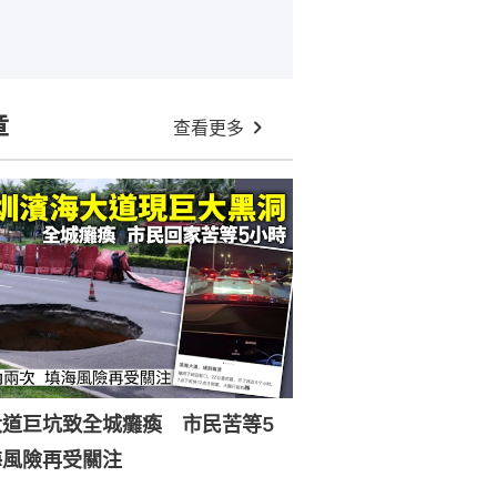
章
查看更多
大道巨坑致全城癱瘓 市民苦等5
海風險再受關注