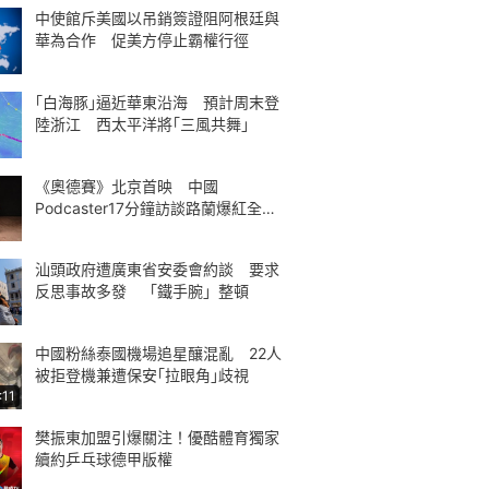
中使館斥美國以吊銷簽證阻阿根廷與
華為合作 促美方停止霸權行徑
｢白海豚｣逼近華東沿海 預計周末登
陸浙江 西太平洋將｢三風共舞｣
《奧德賽》北京首映 中國
Podcaster17分鐘訪談路蘭爆紅全球
熱議
汕頭政府遭廣東省安委會約談 要求
反思事故多發 「鐵手腕」整頓
中國粉絲泰國機場追星釀混亂 22人
被拒登機兼遭保安｢拉眼角｣歧視
:11
樊振東加盟引爆關注！優酷體育獨家
續約乒乓球德甲版權