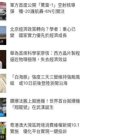
軍方首度公開「驚雷-1」空射核導
彈 殲-20護航轟-6N引關注
北京經濟政策轉向？學者：重心已
變 國家實力優先於經濟成長
華為首席科學家廖恆：西方晶片製程
逼近物理極限，失去經濟效益
「白海豚」強度三天三變維持強颱風
級 或10日前後登陸浙閩沿海
鑽爆法搬上掘進機！世界首台掘爆機
「翔龍號」在武漢誕生
粵港澳大灣區跨境消費維權新規10.1
實施 優化平台實現一鍵投訴
:51