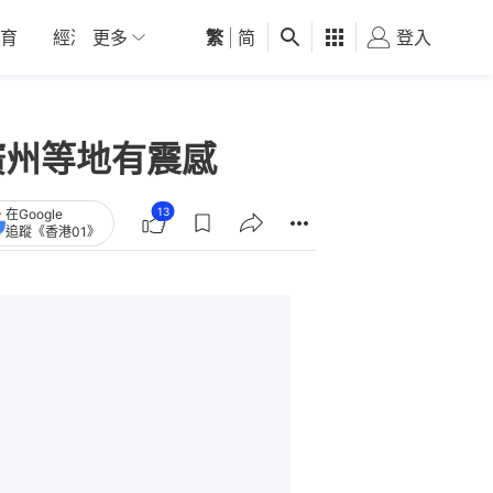
育
經濟
更多
01深圳
繁
觀點
|
简
健康
好食玩飛
登入
女
廣州等地有震感
13
在Google
追蹤《香港01》