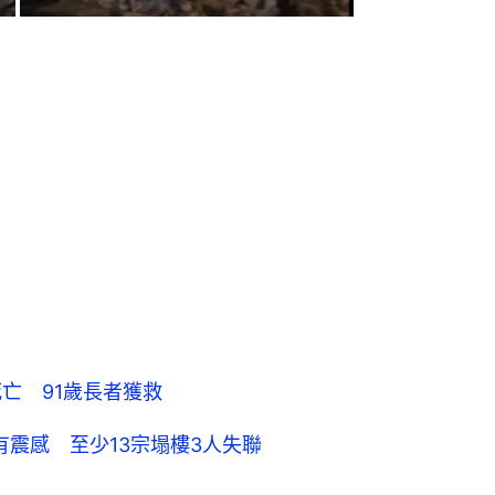
死亡 91歲長者獲救
有震感 至少13宗塌樓3人失聯