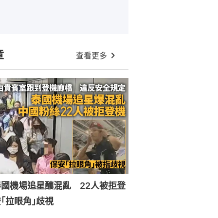
章
查看更多
國機場追星釀混亂 22人被拒登
｢拉眼角｣歧視