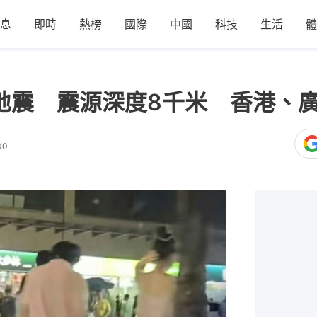
息
即時
熱榜
國際
中國
科技
生活
體
級地震 震源深度8千米 香港、
00