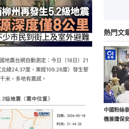
熱門文
地震台網自動測定：今日（18日）21
緯24.37度，東經109.26度）發生黎
8千米，多地有震感。
中國粉絲泰
機兼遭保安