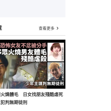
章
查看更多
裸火燒體毛 日女找朋友殘酷虐死
主犯判無期徒刑