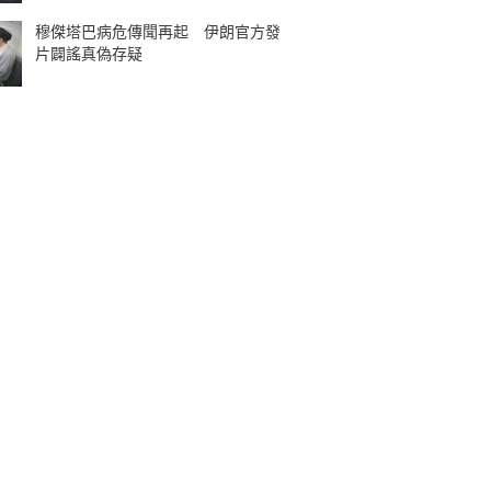
穆傑塔巴病危傳聞再起 伊朗官方發
片闢謠真偽存疑