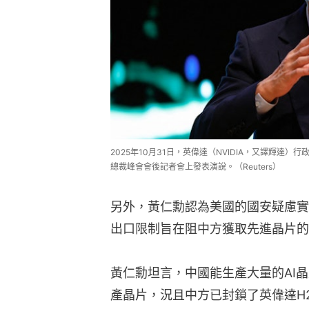
2025年10月31日，英偉達（NVIDIA，又譯輝達
總裁峰會會後記者會上發表演說。（Reuters）
另外，黃仁勳認為美國的國安疑慮實
出口限制旨在阻中方獲取先進晶片的
黃仁勳坦言，中國能生產大量的AI
產晶片，況且中方已封鎖了英偉達H