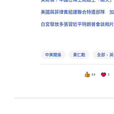
美國與菲律賓組建聯合特遣部隊 加
白宮發放多張習近平特朗普會談相片
中美關係
黃仁勳
全部 - 
34
2