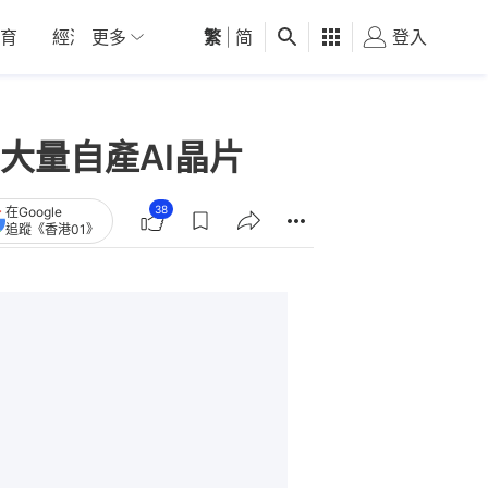
育
經濟
更多
01深圳
繁
觀點
|
简
健康
好食玩飛
登入
女
大量自產AI晶片
38
在Google
追蹤《香港01》