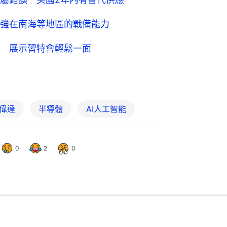
強在南海等地區的戰備能力
 展示習特會輕鬆一面
英偉達
半導體
AI人工智能
0
2
0