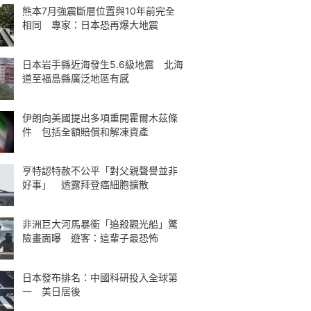
熊本7月強震斷層位置與10年前完全
相同 專家：日本恐再爆大地震
日本岩手縣近海發生5.6級地震 北海
道至福島縣廣泛地區有感
伊朗向美國提出多項重開霍爾木茲條
件 包括全額賠償和解凍資產
亨特認特赦不公平「對父親聲譽並非
好事」 透露拜登癌細胞擴散
非洲巨大河馬暴衝「追殺觀光船」驚
險畫面曝 遊客：這輩子最恐怖
日本發布排名：中國科研投入全球第
一 美日居後