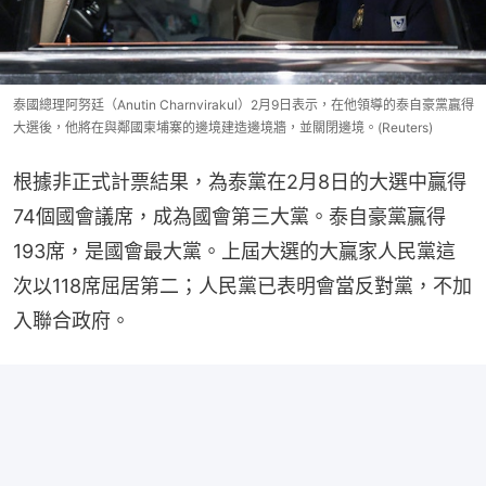
泰國總理阿努廷（Anutin Charnvirakul）2月9日表示，在他領導的泰自豪黨贏得
大選後，他將在與鄰國柬埔寨的邊境建造邊境牆，並關閉邊境。(Reuters)
根據非正式計票結果，為泰黨在2月8日的大選中贏得
74個國會議席，成為國會第三大黨。泰自豪黨贏得
193席，是國會最大黨。上屆大選的大贏家人民黨這
次以118席屈居第二；人民黨已表明會當反對黨，不加
入聯合政府。