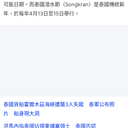
可能日期。而泰國潑水節（Songkran）是泰國傳統新
年，於每年4月13日至15日舉行。
泰國貨船霍爾木茲海峽遭襲3人失蹤 泰軍公布照
片 船身現大洞
洪馬內指泰國佔領柬埔寨領土 泰國否認