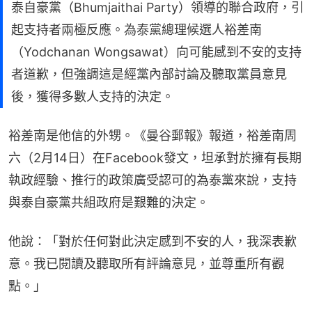
泰自豪黨（Bhumjaithai Party）領導的聯合政府，引
起支持者兩極反應。為泰黨總理候選人裕差南
（Yodchanan Wongsawat）向可能感到不安的支持
者道歉，但強調這是經黨內部討論及聽取黨員意見
後，獲得多數人支持的決定。
裕差南是他信的外甥。《曼谷郵報》報道，裕差南周
六（2月14日）在Facebook發文，坦承對於擁有長期
執政經驗、推行的政策廣受認可的為泰黨來說，支持
與泰自豪黨共組政府是艱難的決定。
他說：「對於任何對此決定感到不安的人，我深表歉
意。我已閱讀及聽取所有評論意見，並尊重所有觀
點。」