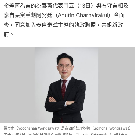
裕差南為首的為泰黨代表周五（13日）與看守首相及
泰自豪黨黨魁阿努廷（Anutin Charnvirakul）會面
後，同意加入泰自豪黨主導的執政聯盟，共組新政
府。
裕差南（Yodchanan Wongsawat）是泰國前總理頌猜（Somchai Wongsawat）
之子，頌猜是目前在監獄服刑的前總理他信（Thaksin Shinawatra）的妹夫。