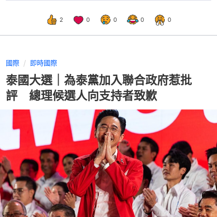
2
0
0
0
0
國際
即時國際
泰國大選｜為泰黨加入聯合政府惹批
評 總理候選人向支持者致歉