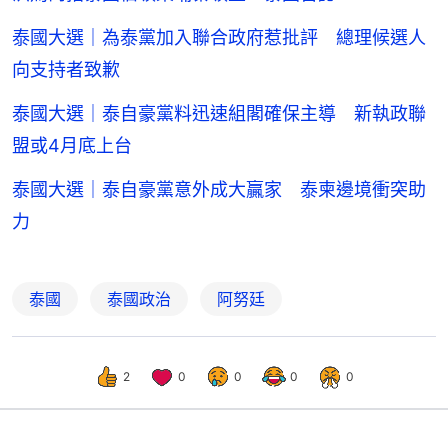
泰國大選｜為泰黨加入聯合政府惹批評 總理候選人
向支持者致歉
泰國大選｜泰自豪黨料迅速組閣確保主導 新執政聯
盟或4月底上台
泰國大選｜泰自豪黨意外成大贏家 泰柬邊境衝突助
力
泰國
泰國政治
阿努廷
2
0
0
0
0