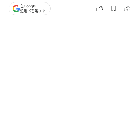
或增長最多5%，24%預計人工加幅超過5%，另有2%
在Google
追蹤《香港01》
預計會減薪。
大學生起薪點2026│42%大學生期望月薪超2.5萬
62%自信3個月搵到工
近半港青不渴望買樓 主因樓價高難負擔 盼設首置
首期免息貸款
01研數所
AI人工智能
就業
1
0
0
2
0
經濟
財經快訊