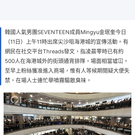
韓國人氣男團SEVENTEEN成員Mingyu金珉奎今日
（11日）上午11時出席尖沙咀海港城的宣傳活動。有
網民在社交平台Threads發文，指凌晨零時已有約
500人在海港城外的街頭通宵排隊，場面相當墟冚。
至早上粉絲獲准進入商場，惟有人等候期間疑大便失
禁，在場人士連忙舉噴霧驅散臭味。