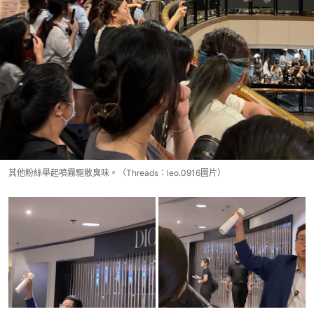
其他粉絲舉起噴霧驅散臭味。（Threads：leo.0916圖片）