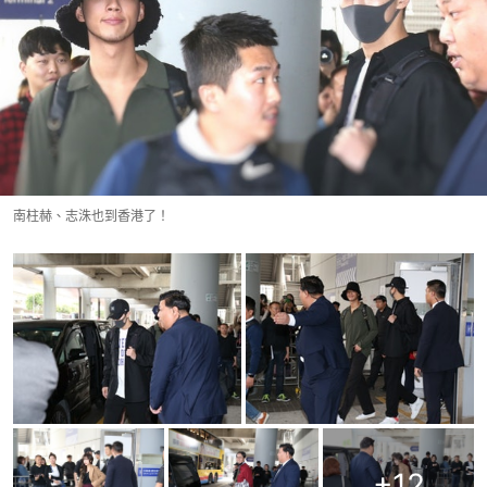
南柱赫、志洙也到香港了！
+
12