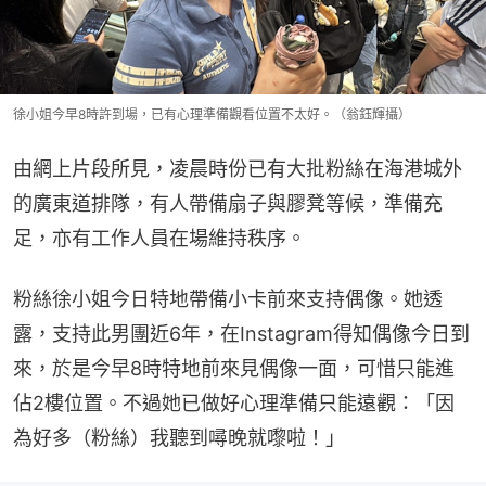
徐小姐今早8時許到場，已有心理準備觀看位置不太好。（翁鈺輝攝）
由網上片段所見，凌晨時份已有大批粉絲在海港城外
的廣東道排隊，有人帶備扇子與膠凳等候，準備充
足，亦有工作人員在場維持秩序。
粉絲徐小姐今日特地帶備小卡前來支持偶像。她透
露，支持此男團近6年，在Instagram得知偶像今日到
來，於是今早8時特地前來見偶像一面，可惜只能進
佔2樓位置。不過她已做好心理準備只能遠觀：「因
為好多（粉絲）我聽到噚晚就嚟啦！」