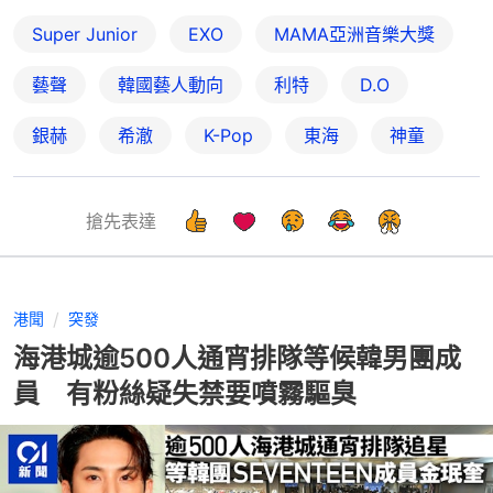
Super Junior
EXO
MAMA亞洲音樂大獎
藝聲
韓國藝人動向
利特
D.O
銀赫
希澈
K-Pop
東海
神童
搶先表達
港聞
突發
海港城逾500人通宵排隊等候韓男團成
員 有粉絲疑失禁要噴霧驅臭