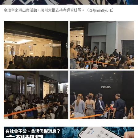
金珉奎來港出席活動，吸引大批支持者通宵排隊。（IG@min9yu_k）