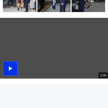
播
放
2:06
總
影
共
片
時
間