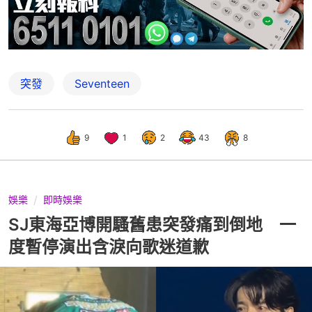
突發
Seventeen
9
1
2
43
8
娛樂
即時娛樂
SJ東海亞博開騷舊患突發痛到倒地 一
度暫停演出含淚向歌迷道歉