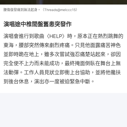
腰傷復發痛到無法起身。（Threads@melccc15）
演唱途中椎間盤舊患突發作
演唱會進行到歌曲〈HELP〉時，原本正在熱烈跳舞的
東海，腰部突然傳來劇烈疼痛。只見他面露痛苦神色
並即時跪在地上，雖多次嘗試強忍痛楚站起來，卻因
完全使不上力而未能成功，最終掩面倒臥在舞台上無
法動彈。工作人員見狀立即衝上台協助，並將他攙扶
到後台休息，演出亦一度被迫緊急中斷。