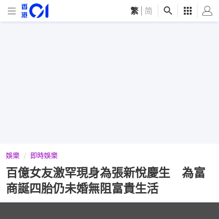
繁
|
简
娛樂
即時娛樂
百億女友激罕現身為張新悅慶生 為富
商誕四胎仍未婚無阻富貴生活