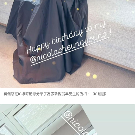
吳佩慈在IG限時動態分享了為張新悅提早慶生的靚相。（IG截圖）