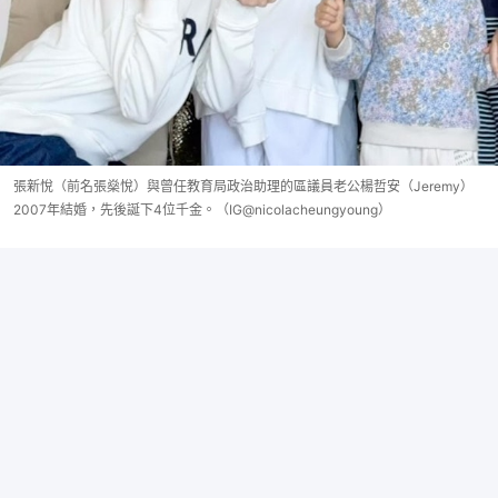
張新悅（前名張燊悅）與曾任教育局政治助理的區議員老公楊哲安（Jeremy）
2007年結婚，先後誕下4位千金。（IG@nicolacheungyoung）