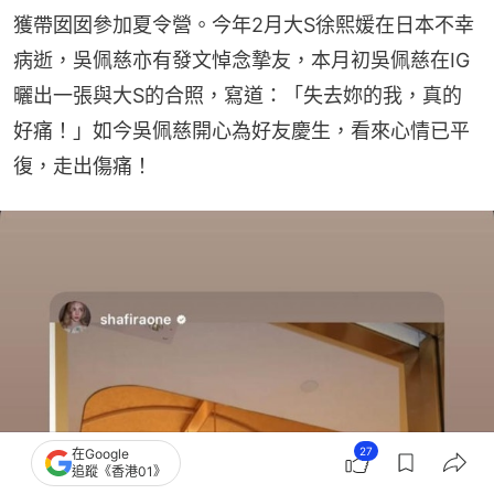
獲帶囡囡參加夏令營。今年2月大S徐熙媛在日本不幸
病逝，吳佩慈亦有發文悼念摯友，本月初吳佩慈在IG
曬出一張與大S的合照，寫道：「失去妳的我，真的
好痛！」如今吳佩慈開心為好友慶生，看來心情已平
復，走出傷痛！
27
在Google
追蹤《香港01》