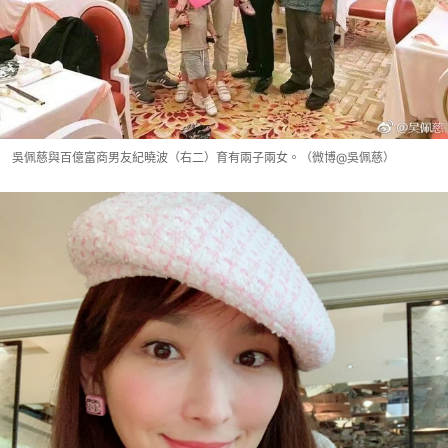
吳佩慈與百億富商男友紀曉波（右二）育有兩子兩女。（微博@吳佩慈）