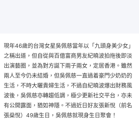
現年46歲的台灣女星吳佩慈當年以「九頭身美少女」
之稱出道，但自從與百億富商男友紀曉波拍拖後即淡
出演藝圈，並為對方誕下兩子兩女，定居香港。雖然
兩人至今仍未結婚，但吳佩慈一直過着豪門少奶奶的
生活，不時大曬貴婦生活，不過自紀曉波爆出財務風
波後，吳佩慈亦轉趨低調，極少更新社交平台，亦未
有公開露面，猶如神隱。不過近日好友張新悅（前名
張燊悅）49歲生日，吳佩慈就現身生日聚會！