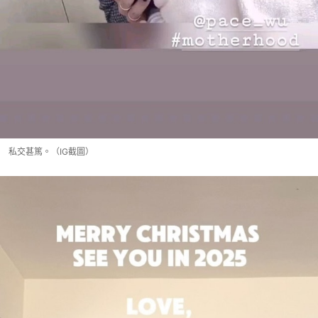
私交甚篤。（IG截圖）