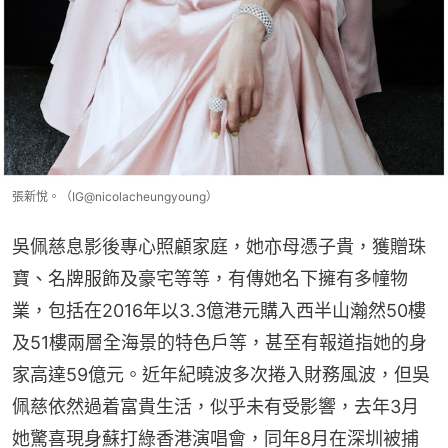
張新悅。（IG@nicolacheungyoung）
吳佩慈息影後專心照顧家庭，她亦母憑子貴，獲贈珠
寶、名牌服飾及豪宅等等，有傳她名下擁有多幢物
業，包括在2016年以3.3億港元購入西半山瀚然50樓
及51樓兩層全海景的特色戶等，甚至有報道指她的身
家高達59億元。近年紀曉波多次捲入財務風波，但吳
佩慈依然過着富貴生活，似乎未有受影響，去年3月
她驚喜現身蘇打綠香港演唱會，同年8月在深圳被捕