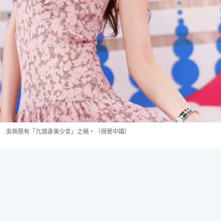
吳佩慈有「九頭身美少女」之稱。（視覺中國）