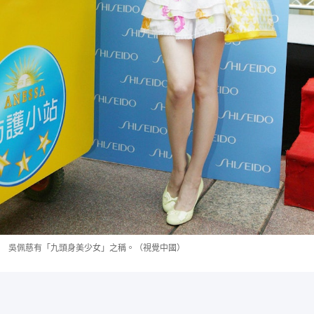
吳佩慈有「九頭身美少女」之稱。（視覺中國）