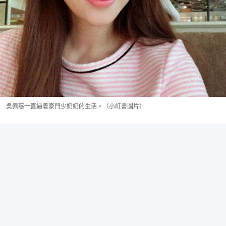
吳佩慈一直過着豪門少奶奶的生活。（小紅書圖片）