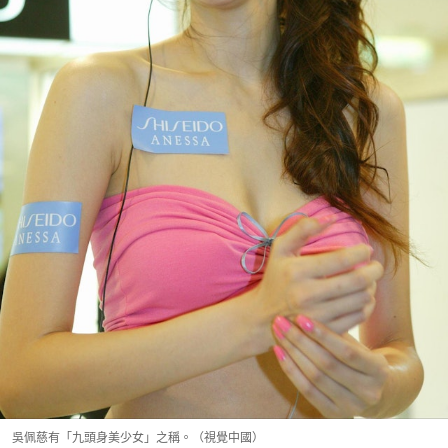
吳佩慈有「九頭身美少女」之稱。（視覺中國）