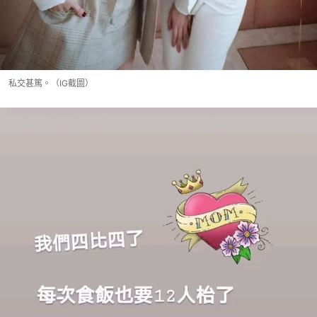
私交甚篤。（IG截圖）