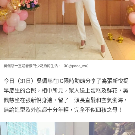
吳佩慈一直過着豪門少奶奶的生活。（IG@pace_wu）
今日（31日）吳佩慈在IG限時動態分享了為張新悅提
早慶生的合照，相中所見，眾人送上蛋糕及鮮花，吳
佩慈坐在張新悅身邊，留了一頭長直髮和空氣瀏海，
無論造型及外貌都十分年輕，完全不似四孩之母！