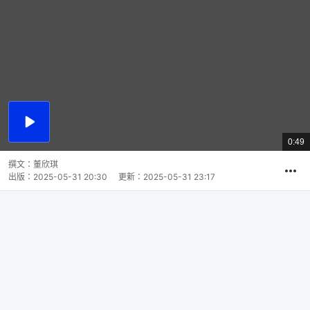
播
放
0:49
總
影
共
片
時
撰文：
董欣琪
間
出版：
2025-05-31 20:30
更新：
2025-05-31 23:17