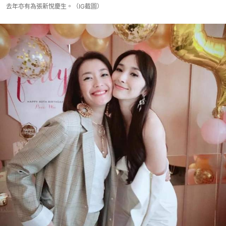
去年亦有為張新悅慶生。（IG截圖）