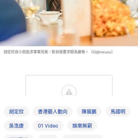
胡定欣自小就追求事事完美，對自我要求極為嚴格。（IG@nwuuu）
胡定欣
香港藝人動向
陳展鵬
馬國明
吳浩康
01 Video
娛樂無窮