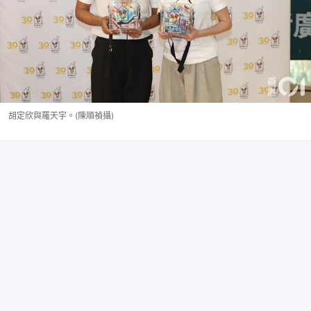
胡定欣與羅天宇。(陳順禎攝)