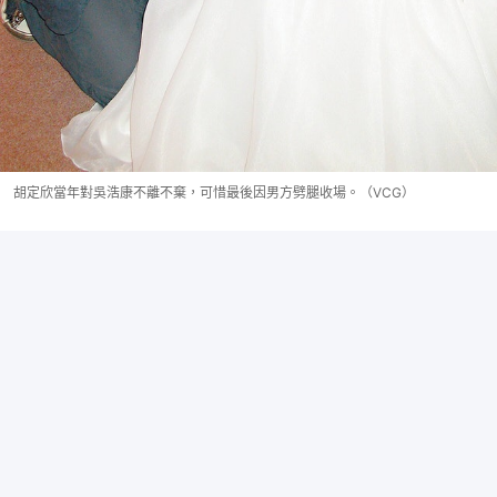
胡定欣當年對吳浩康不離不棄，可惜最後因男方劈腿收場。（VCG）