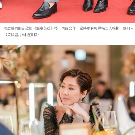
陳展鵬同胡定欣繼《城寨英雄》後，再度合作，當時更有報導指二人拍拖一個月。
（資料圖片/林通賢攝）