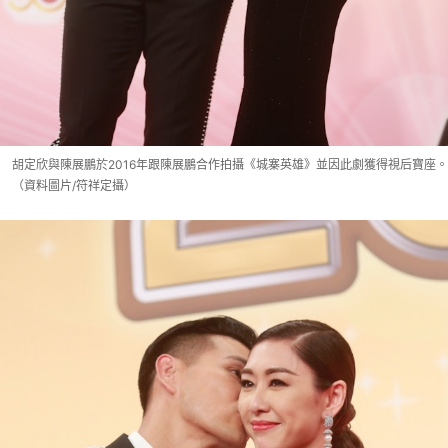
胡定欣與陳展鵬於2016年跟陳展鵬合作拍攝《城寨英雄》並因此劇獲得視后寶座。
（資料圖片/符祥定攝）