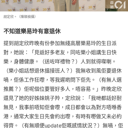
胡定欣。（陳順禎攝）
不知道樂易玲有意退休
提到胡定欣昨晚有份參加無綫高層樂易玲的生日派
對，她說：「見返好多老友，同咗樂小姐講生日快
樂，身體健康。（送咗咩禮物？）人到就得㗎喇。
（樂小姐話想退休搵接班人？）我無收到風佢要退休
喎，佢係工作狂嚟，等我遲啲問下佢先。（有無人選
推薦？）佢呢個位要管好多人，唔容易。」昨晚定欣
還見了她的好姊妹姚子羚，定欣說：「我哋都話好耐
無見，我事前唔知佢會嚟，成日都會以為對方唔喺香
港，通常大家生日先會約出嚟，有時有嘢做又未必約
得齊。（有無順便update佢嘅感情狀況？）無喎，佢