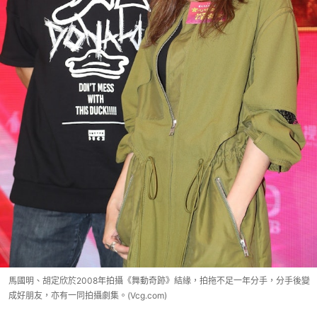
馬國明、胡定欣於2008年拍攝《舞動奇跡》結緣，拍拖不足一年分手，分手後變
成好朋友，亦有一同拍攝劇集。(Vcg.com)