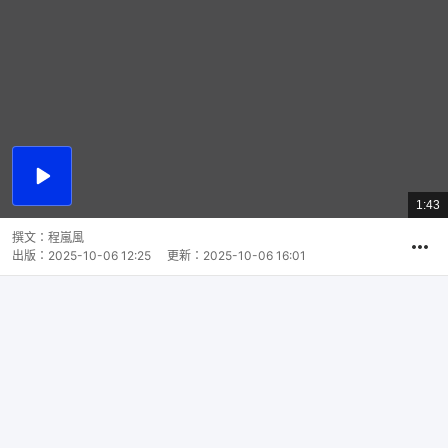
播
放
1:43
總
影
共
片
時
撰文：
程嵐風
間
出版：
2025-10-06 12:25
更新：
2025-10-06 16:01