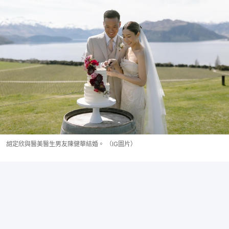
胡定欣與醫美醫生男友陳健華結婚。 （IG圖片）