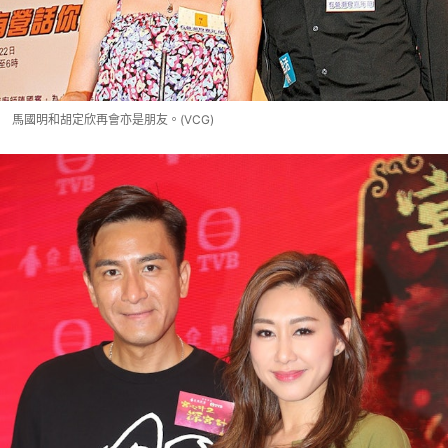
馬國明和胡定欣再會亦是朋友。(VCG)