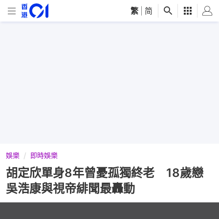
繁
|
简
娛樂
即時娛樂
胡定欣單身8年曾憂孤獨終老 18歲戀
吳浩康與視帝緋聞最轟動