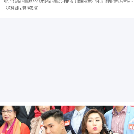
胡定欣與陳展鵬於2016年跟陳展鵬合作拍攝《城寨英雄》並因此劇獲得視后寶座。
（資料圖片/符祥定攝）