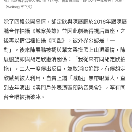
胡定欣跟著名音樂人陳明道（Terry）曾愛得痴纏，可惜交往一年後分手收場。
（Weibo@單立文）
除了四段公開戀情，胡定欣與陳展鵬於2016年跟陳展
鵬合作拍攝《城寨英雄》並因此劇獲得視后寶座，之
後再以情侶檔拍攝《同盟》，被外界公認是「一
對」。後來陳展鵬被揭與單文柔摸黑上山頂調情，陳
展鵬旋即與胡定欣撇清關係：「我從來冇同胡定欣拍
拖」，二人一度傳出反目，並取消IG追蹤。有傳胡定
欣感到被人利用，自責上錯「賊船」無帶眼識人，直
到去年演出《澳門戶外表演區預熱音樂會》，罕有同
台合唱被指破冰。