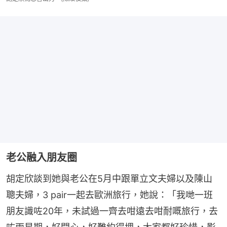
老公融入朋友圈
胡定欣談到她與老公在5月中跟單立文夫婦以及陳山
聰夫婦，3 pair一起去歐洲旅行，她說：「我哋一班
朋友識咗20年，未試過一齊去咁遠去咁耐嘅旅行，去