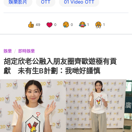
娛樂影片
OTT
01‌ ‌Video‌ ‌OTT
49
0
0
1
1
娛樂
即時娛樂
胡定欣老公融入朋友圈齊歐遊極有貢
獻 未有生B計劃：我哋好謹慎