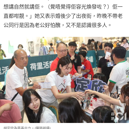
想講自然就講佢。（覺唔覺得佢容光煥發咗？）佢一
直都咁靚。」她又表示婚後少了出夜街，昨晚不帶老
公同行是因為老公好怕醜，又不是認識很多人。
胡定欣為慈善出力。(陳順禎攝)