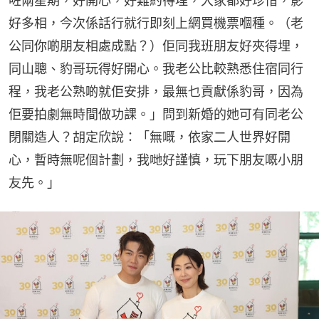
咗兩星期，好開心，好難約得埋，大家都好珍惜，影
好多相，今次係話行就行即刻上網買機票嗰種。（老
公同你啲朋友相處成點？）佢同我班朋友好夾得埋，
同山聰、豹哥玩得好開心。我老公比較熟悉住宿同行
程，我老公熟啲就佢安排，最無乜貢獻係豹哥，因為
佢要拍劇無時間做功課。」問到新婚的她可有同老公
閉關造人？胡定欣說：「無嘅，依家二人世界好開
心，暫時無呢個計劃，我哋好謹慎，玩下朋友嘅小朋
友先。」