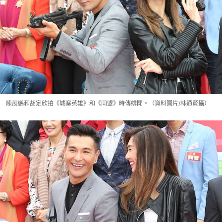
陳展鵬和胡定欣拍《城寨英雄》和《同盟》時傳緋聞。（資料圖片/林通賢攝）