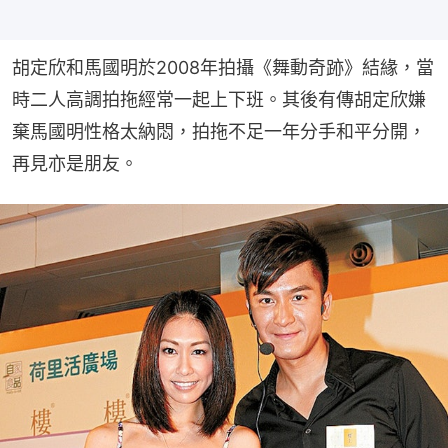
胡定欣和馬國明於2008年拍攝《舞動奇跡》結緣，當
時二人高調拍拖經常一起上下班。其後有傳胡定欣嫌
棄馬國明性格太納悶，拍拖不足一年分手和平分開，
再見亦是朋友。