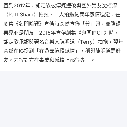
直到2012年，胡定欣被傳媒撞破與圈外男友沈栢淳
（Patt Sham）拍拖，二人拍拖約兩年感情穩定，在
劇集《名門暗戰》宣傳時突然宣佈「分」訊，並強調
再見亦是朋友。2015年宣傳劇集《鬼同你OT》時，
胡定欣承認與著名音樂人陳明道（Terry）拍拖，翌年
突然在IG提到「在過去這段感情」，稱與陳明道是好
友，力撐對方在事業和感情上都很專一。