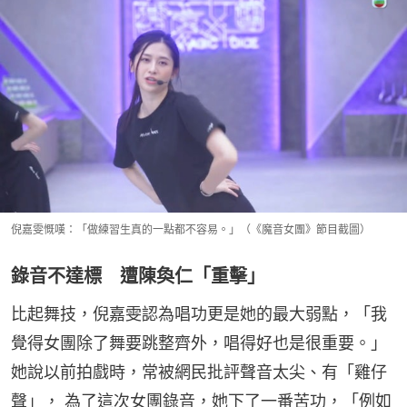
倪嘉雯慨嘆：「做練習生真的一點都不容易。」（《魔音女團》節目截圖）
錄音不達標 遭陳奐仁「重擊」
比起舞技，倪嘉雯認為唱功更是她的最大弱點，「我
覺得女團除了舞要跳整齊外，唱得好也是很重要。」
她說以前拍戲時，常被網民批評聲音太尖、有「雞仔
聲」， 為了這次女團錄音，她下了一番苦功，「例如