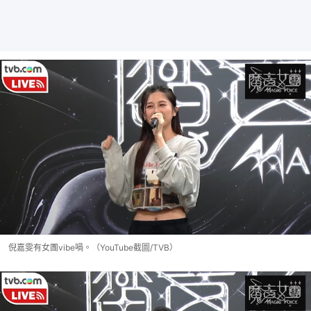
倪嘉雯有女團vibe喎。（YouTube截圖/TVB）