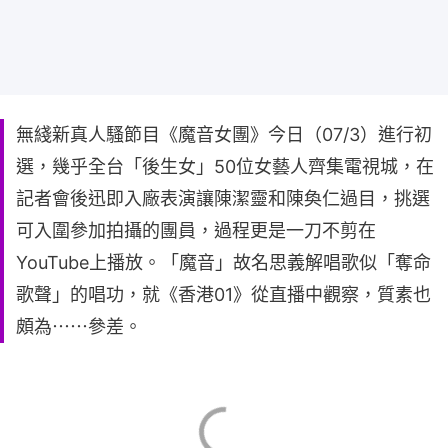
無綫新真人騷節目《魔音女團》今日（07/3）進行初
選，幾乎全台「後生女」50位女藝人齊集電視城，在
記者會後迅即入廠表演讓陳潔靈和陳奐仁過目，挑選
可入圍參加拍攝的團員，過程更是一刀不剪在
YouTube上播放。「魔音」故名思義解唱歌似「奪命
歌聲」的唱功，就《香港01》從直播中觀察，質素也
頗為⋯⋯參差。