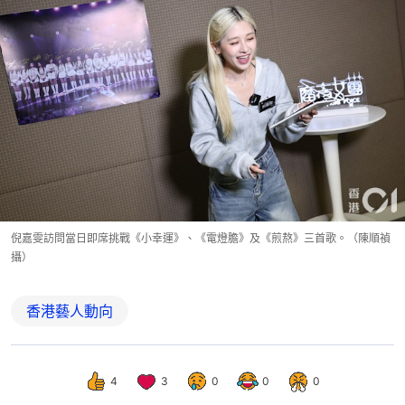
倪嘉雯訪問當日即席挑戰《小幸運》、《電燈膽》及《煎熬》三首歌。（陳順禎
攝）
香港藝人動向
4
3
0
0
0