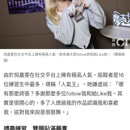
倪嘉雯在社交平台上擁有極高人氣，她多謝大家follow她和給Like她。（陳順禎
攝）
由於倪嘉雯在社交平台上擁有極高人氣，追蹤者是16
位練習生中最多，堪稱「人氣王」。她謙虛說：「哪
有那麼誇張？多謝那麼多位follow我和給Like我。其
實是很開心的，多了人透過我的作品認識我和喜歡
我，這對我來說是很鼓舞。」
搏盡練習 雙腿貼滿藥膏