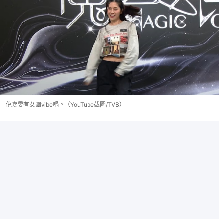
倪嘉雯有女團vibe喎。（YouTube截圖/TVB）