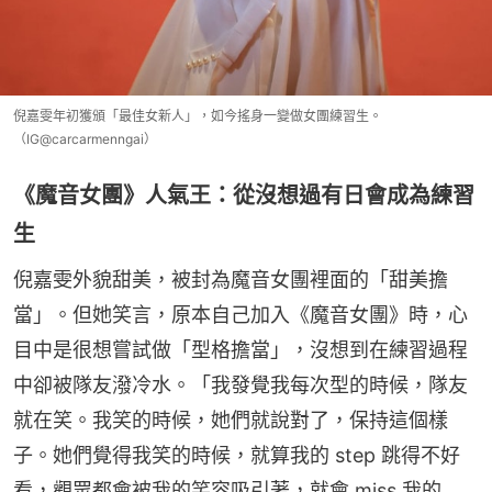
倪嘉雯年初獲頒「最佳女新人」，如今搖身一變做女團練習生。
（IG@carcarmenngai）
《魔音女團》人氣王：從沒想過有日會成為練習
生
倪嘉雯外貌甜美，被封為魔音女團裡面的「甜美擔
當」。但她笑言，原本自己加入《魔音女團》時，心
目中是很想嘗試做「型格擔當」，沒想到在練習過程
中卻被隊友潑冷水。「我發覺我每次型的時候，隊友
就在笑。我笑的時候，她們就說對了，保持這個樣
子。她們覺得我笑的時候，就算我的 step 跳得不好
看，觀眾都會被我的笑容吸引著，就會 miss 我的