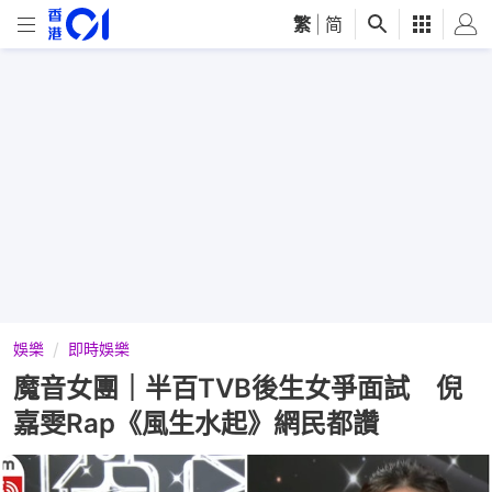
繁
|
简
娛樂
即時娛樂
魔音女團｜半百TVB後生女爭面試 倪
嘉雯Rap《風生水起》網民都讚