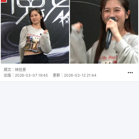
撰文：
林迅景
出版：
2026-03-07 19:45
更新：
2026-03-12 21:44