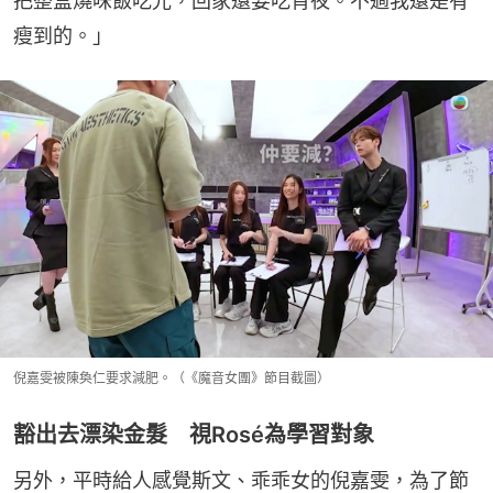
把整盒燒味飯吃光，回家還要吃宵夜。不過我還是有
瘦到的。」
倪嘉雯被陳奐仁要求減肥。（《魔音女團》節目截圖）
豁出去漂染金髮 視Rosé為學習對象
另外，平時給人感覺斯文、乖乖女的倪嘉雯，為了節