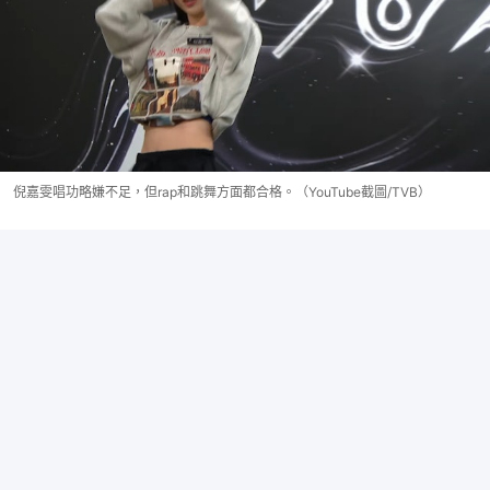
倪嘉雯唱功略嫌不足，但rap和跳舞方面都合格。（YouTube截圖/TVB）