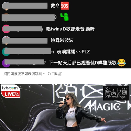
網民叫波波不如表演跳繩。（YT截圖）