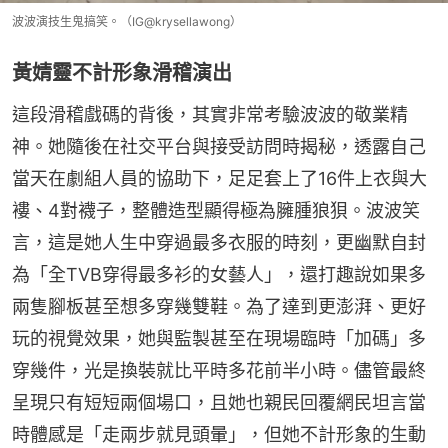
波波演技生鬼搞笑。（IG@krysellawong）
黃婧靈不計形象滑稽演出
這段滑稽戲碼的背後，其實非常考驗波波的敬業精
神。她隨後在社交平台與接受訪問時揭秘，透露自己
當天在劇組人員的協助下，足足套上了16件上衣與大
褸、4對襪子，整體造型顯得極為臃腫狼狽。波波笑
言，這是她人生中穿過最多衣服的時刻，更幽默自封
為「全TVB穿得最多衫的女藝人」，還打趣說如果多
兩隻腳板甚至想多穿幾雙鞋。為了達到更澎湃、更好
玩的視覺效果，她與監製甚至在現場臨時「加碼」多
穿幾件，光是換裝就比平時多花前半小時。儘管最終
呈現只有短短兩個場口，且她也親民回覆網民坦言當
時體感是「走兩步就見頭暈」，但她不計形象的生動