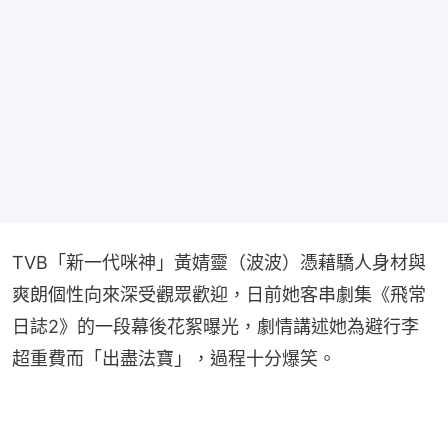
TVB「新一代咪神」黃婧靈（波波）憑藉驕人身材與
爽朗個性向來深受觀眾歡迎，日前她客串劇集《飛常
日誌2》的一段幕後花絮曝光，劇情講述她為避行李
超重費而「出盡法寶」，過程十分爆笑。