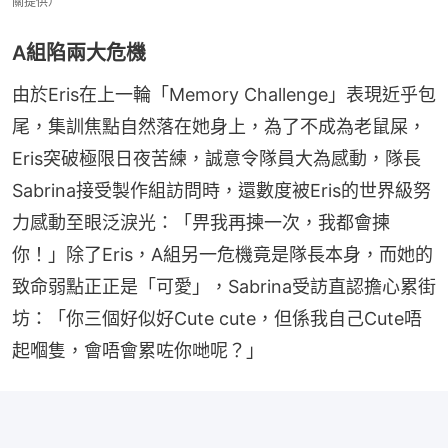
關提供）
A組陷兩大危機
由於Eris在上一輪「Memory Challenge」表現近乎包
尾，集訓焦點自然落在她身上，為了不成為老鼠屎，
Eris突破極限日夜苦練，誠意令隊員大為感動，隊長
Sabrina接受製作組訪問時，還數度被Eris的世界級努
力感動至眼泛淚光：「畀我再揀一次，我都會揀
你！」除了Eris，A組另一危機竟是隊長本身，而她的
致命弱點正正是「可愛」，Sabrina受訪直認擔心累街
坊：「你三個好似好Cute cute，但係我自己Cute唔
起嗰隻，會唔會累咗你哋呢？」