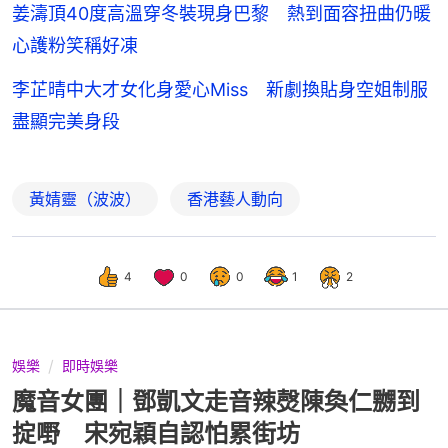
姜濤頂40度高溫穿冬裝現身巴黎 熱到面容扭曲仍暖
心護粉笑稱好凍
李芷晴中大才女化身愛心Miss 新劇換貼身空姐制服
盡顯完美身段
黃婧靈（波波）
香港藝人動向
4
0
0
1
2
娛樂
即時娛樂
魔音女團｜鄧凱文走音辣㷫陳奐仁嬲到
掟嘢 宋宛穎自認怕累街坊