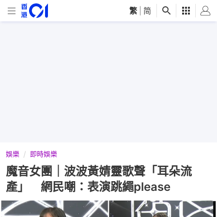
繁
|
简
娛樂
即時娛樂
魔音女團｜波波黃婧靈歌聲「耳朵流
產」 網民嘲：表演跳繩please