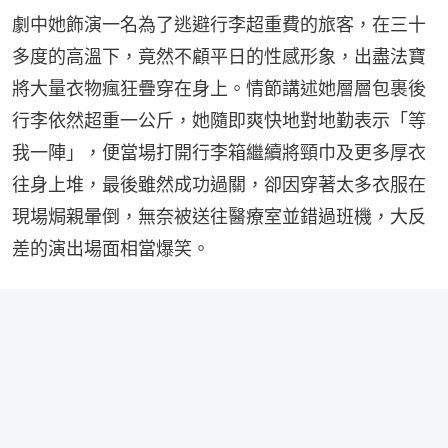
劇中她飾演一名為了逃避行李超重費的旅客，在三十
多度的高溫下，竟然不顧平日的性感形象，出盡法寶
將大量衣物瘋狂疊穿在身上。情節講述她層層包裹後
行李依然超重一公斤，她隨即爽快地對地勤表示「等
我一陣」，便當場打開行李箱繼續將頸巾及更多厚衣
往身上堆，最後雖然成功過關，卻因穿著太多衣服在
現場焗親暈倒，無奈被送往醫療室並錯過班機，大反
差的演出場面相當爆笑。