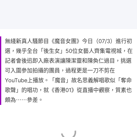
無綫新真人騷節目《魔音女團》今日（07/3）進行初
選，幾乎全台「後生女」50位女藝人齊集電視城，在
記者會後迅即入廠表演讓陳潔靈和陳奐仁過目，挑選
可入圍參加拍攝的團員，過程更是一刀不剪在
YouTube上播放。「魔音」故名思義解唱歌似「奪命
歌聲」的唱功，就《香港01》從直播中觀察，質素也
頗為⋯⋯參差。