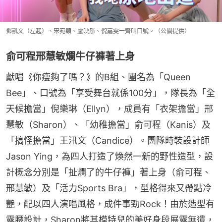
鄧凱文（左起）、宋宛穎、盧映彤、倪嘉雯一齊叫口號。（公關提供）
俞可程邢慧敏爛牛仔褲著上身
獻唱《你瘦夠了嗎？》的B組、團名為「Queen 
Bee」、口號為「享受舞台就係100分」，隊長為「全
天候擔當」倪樂琳（Ellyn），成員有「衣架擔當」邢
慧敏（Sharon）、「幼稚擔當」俞可程（Kanis）及
「搞怪擔當」王汛文（Candice）。團隊時裝設計師 
Jason Ying，為四人打造了煥然一新的野性造型，設
計概念分別是「扯爛了的牛仔褲」著上身（俞可程、
邢慧敏）及「活力Sports Bra」，型格得來又帶點冷
艷，配以四人演唱風格，成件事勁Rock！由於造型有
露腰設計，Sharon將其模特兒的美好身段展露無遺，