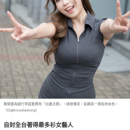
黃婧靈為避行李超重費而「出盡法寶」，過程爆笑，延續其一貫貼地本色。
（IG@krysellawong）
自封全台著得最多衫女藝人