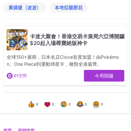
黃婧靈（波波）
本地綜藝節目
9
0
0
5
0
娛樂
即時娛樂