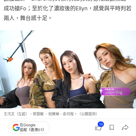
成功搶Fo；至於化了濃妝後的Ellyn，感覺與平時判若
兩人，舞台感十足。
王汛文（左起）、邢慧敏 、倪樂琳、俞可程。（公關提供）
14
在Google
Ellyn對隊友改觀
追蹤《香港01》