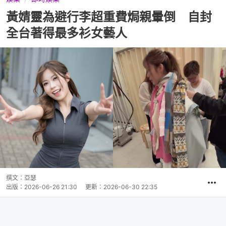
黃婧靈為避行李超重費焗親暈倒 自封
全台著得最多衫女藝人
撰文：
亞瑟
出版：
2026-06-26 21:30
更新：
2026-06-30 22:35