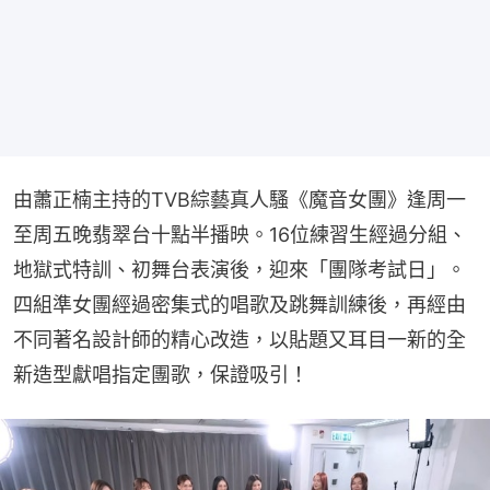
由蕭正楠主持的TVB綜藝真人騷《魔音女團》逢周一
至周五晚翡翠台十點半播映。16位練習生經過分組、
地獄式特訓、初舞台表演後，迎來「團隊考試日」。
四組準女團經過密集式的唱歌及跳舞訓練後，再經由
不同著名設計師的精心改造，以貼題又耳目一新的全
新造型獻唱指定團歌，保證吸引！