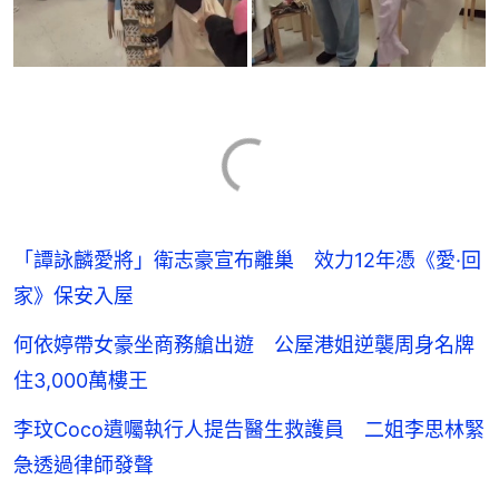
「譚詠麟愛將」衛志豪宣布離巢 效力12年憑《愛·回
家》保安入屋
何依婷帶女豪坐商務艙出遊 公屋港姐逆襲周身名牌
住3,000萬樓王
李玟Coco遺囑執行人提告醫生救護員 二姐李思林緊
急透過律師發聲