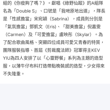
組的《你瘦夠了嗎？》。獻唱《綠野仙蹤》的A組隊
名為「Double S」、口號是「我哋原地出道」，隊長
是「性感擔當」宋宛穎（Sabrina），成員則分別是
「氣氛擔當」鄧凱文（Eris)、「甜美擔當」倪嘉雯
（Carmen）及「可愛擔當」盧映彤（Skylar）。為
了配合歌曲風格、突顯四位成員可愛又青春的特質，
團隊服裝指導、首屆《剪裁魔法師》冠軍得主KEV 
YIU為四人安排了以「心靈野餐」系列為主題的造型
服，以薄牛仔布料打造帶點晚裝感的造型，少女得來
不失隆重。