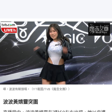
嘩，波波有睇頭喎。（YT截圖/TVB《魔音女團》）
波波黃婧靈突圍