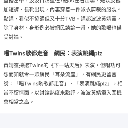
直播當中，波波黃婧靈在7點50左右出場，她以皮褸
加短褲、長靴出現，內裏穿着一件泳衣剪裁的服裝。
點講，看似不協調但又十分TVB。講起波波黃婧靈，
除了身材、身形例必被網民談論一番，她的歌喉也備
受討論。
唱Twins歌都走音 網民：表演跳繩plz
黃婧靈揀選Twins的《下一站天后》表演，但唱功可
想而知就令一眾網民「耳朵流產」，有網民更留言
說：「唱Twins啲歌都走音」、「表演跳繩plz」，相
當不留情面。以討論熱度來點評，波波黃婧靈入圍機
會相當之高。