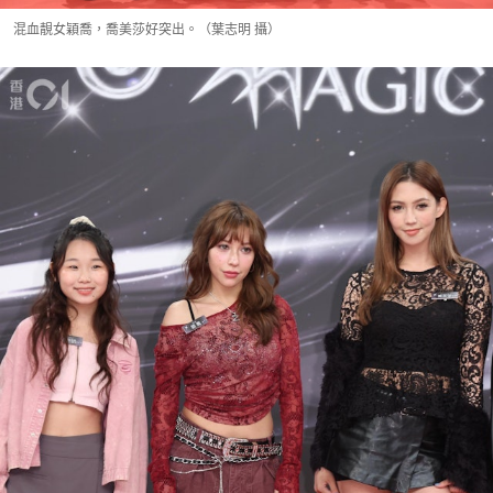
混血靚女穎喬，喬美莎好突出。（葉志明 攝）