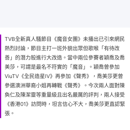
TVB全新真人騷節目《魔音女團》未播出已引來網民
熱烈討論，節目主打一班外貌出眾但歌喉「有待改
善」的潛力股進行大改造。當中兩位參賽者穎喬及喬
美莎，可謂是最名不符實的「魔音」。穎喬曾參加
ViuTV《全民造星IV》再參加《聲秀》，喬美莎更曾
參選澳洲華裔小姐再轉戰《聲秀》。今次兩人面對陳
奐仁及陳潔靈等重量級且出名嚴厲的評判，兩人接受
《香港01》訪問時，坦言信心不大，喬美莎更直認緊
張。