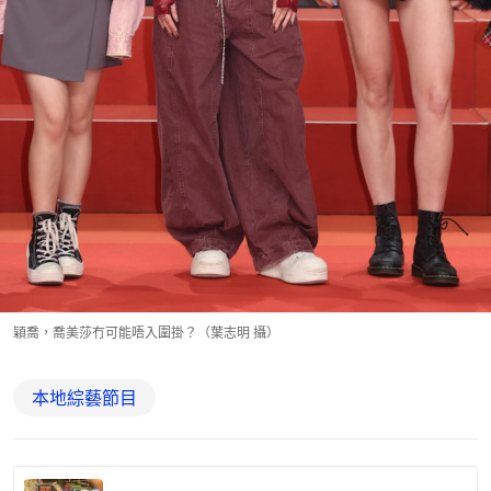
穎喬，喬美莎冇可能唔入圍掛？（葉志明 攝）
本地綜藝節目