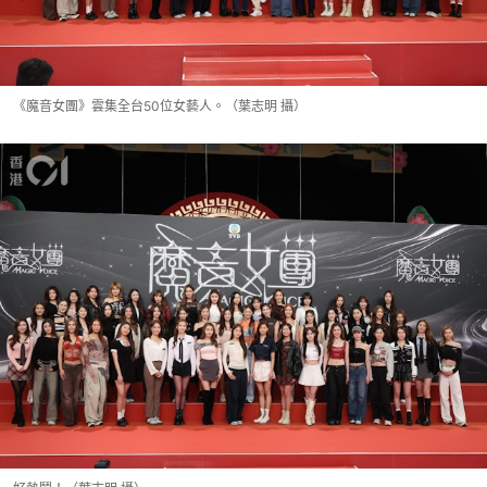
《魔音女團》雲集全台50位女藝人。（葉志明 攝）