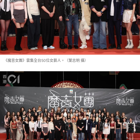
《魔音女團》雲集全台50位女藝人。（葉志明 攝）