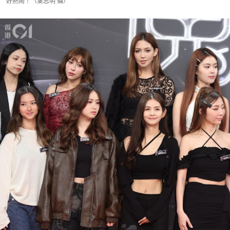
好熱鬧！（葉志明 攝）