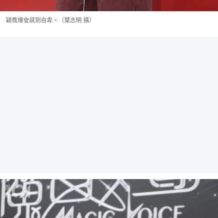
穎喬爆會感到自卑。（葉志明 攝）