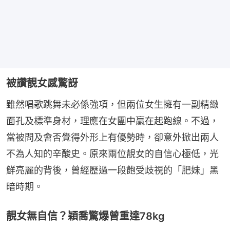
被讚靚女感驚訝
雖然唱歌跳舞未必係強項，但兩位女生擁有一副精緻
面孔及標準身材，理應在女團中贏在起跑線。不過，
當被問及會否覺得外形上有優勢時，卻意外掀出兩人
不為人知的辛酸史。原來兩位靚女的自信心極低，光
鮮亮麗的背後，曾經歷過一段飽受歧視的「肥妹」黑
暗時期。
靚女無自信？穎喬驚爆曾重達78kg