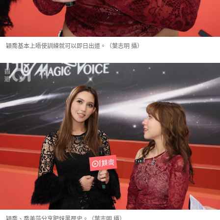
穎喬基本上唔使訓練就可以即日出道。（葉志明 攝）
穎喬、喬美莎分享肥妹黑歷史。（葉志明 攝）