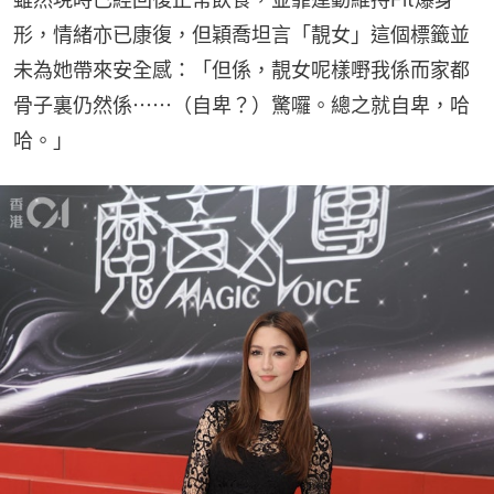
形，情緒亦已康復，但穎喬坦言「靚女」這個標籤並
未為她帶來安全感：「但係，靚女呢樣嘢我係而家都
骨子裏仍然係⋯⋯（自卑？）驚囉。總之就自卑，哈
哈。」