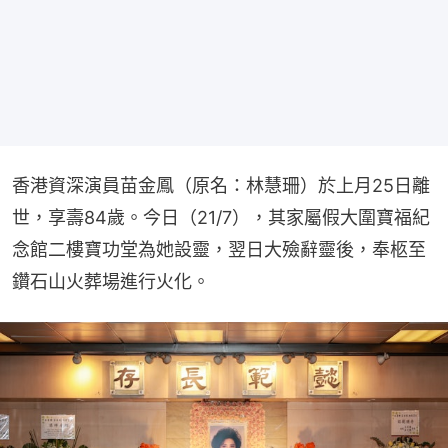
香港資深演員苗金鳳（原名：林慧珊）於上月25日離
世，享壽84歲。今日（21/7），其家屬假大圍寶福紀
念館二樓寶功堂為她設靈，翌日大殮辭靈後，奉柩至
鑽石山火葬場進行火化。