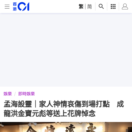
繁
|
简
娛樂
即時娛樂
孟海設靈｜家人神情哀傷到場打點 成
龍洪金寶元彪等送上花牌悼念