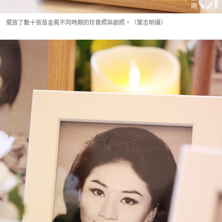
擺放了數十張苗金鳳不同時期的珍貴照與劇照。（葉志明攝）