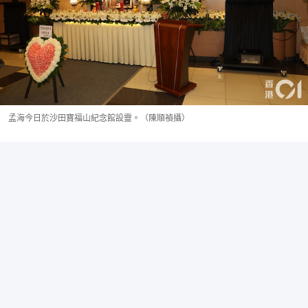
孟海今日於沙田寶福山紀念館設靈。（陳順禎攝）