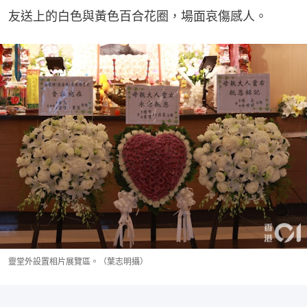
友送上的白色與黃色百合花圈，場面哀傷感人。
靈堂外設置相片展覽區。（葉志明攝）