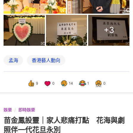
+
3
孟海
香港藝人動向
9
0
14
1
0
娛樂
即時娛樂
苗金鳳設靈｜家人悲痛打點 花海與劇
照伴一代花旦永別