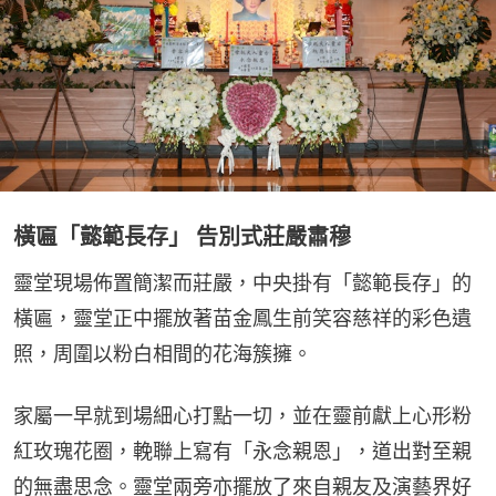
橫匾「懿範長存」 告別式莊嚴肅穆
靈堂現場佈置簡潔而莊嚴，中央掛有「懿範長存」的
橫匾，靈堂正中擺放著苗金鳳生前笑容慈祥的彩色遺
照，周圍以粉白相間的花海簇擁。
家屬一早就到場細心打點一切，並在靈前獻上心形粉
紅玫瑰花圈，輓聯上寫有「永念親恩」，道出對至親
的無盡思念。靈堂兩旁亦擺放了來自親友及演藝界好