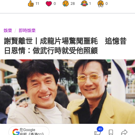
11
0
28
1
0
娛樂
即時娛樂
謝賢離世丨成龍片場驚聞噩耗 追憶昔
日恩情：做武行時就受他照顧
40
在Google
追蹤《香港01》