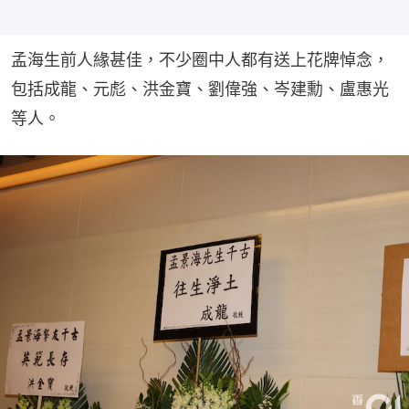
孟海生前人緣甚佳，不少圈中人都有送上花牌悼念，
包括成龍、元彪、洪金寶、劉偉強、岑建勳、盧惠光
等人。