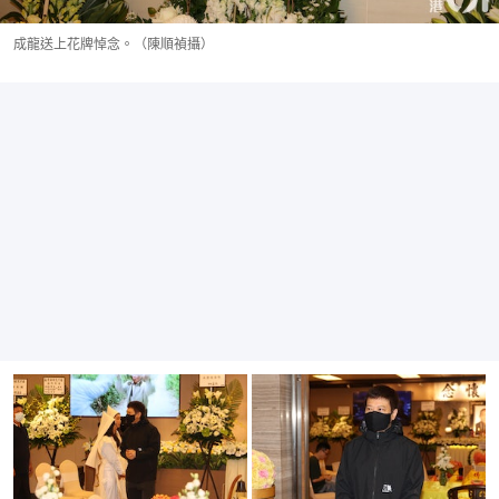
成龍送上花牌悼念。（陳順禎攝）