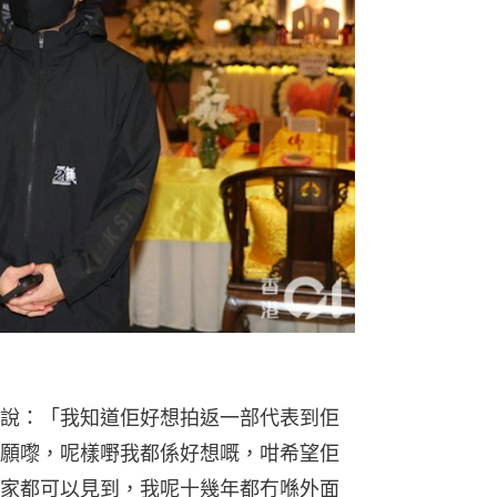
說：「我知道佢好想拍返一部代表到佢
願嚟，呢樣嘢我都係好想嘅，咁希望佢
家都可以見到，我呢十幾年都冇喺外面