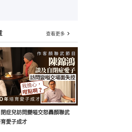
章
查看更多
自閉症兒訪問變嗌交怒轟顏聯武
培育愛子成才