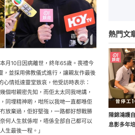
熱門文
本月10日因病離世，終年65歲。喪禮今
設靈，並採用佛教儀式進行，讓親友作最後
的心情抵達靈堂致哀，他受訪時表示：
幾個咁親密先知，而佢太太同我哋講，
，同埋精神啲，咁所以我哋一直都喺佢
冇放棄過，佢好堅強，一路都好想戰勝
陳錦鴻護
奈何人生就係咁，唔係全部自己都可以
息影多年
人生最後一程。」