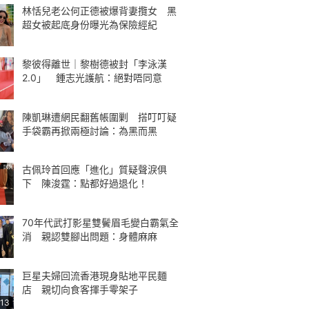
林恬兒老公何正德被爆背妻攬女 黑
超女被起底身份曝光為保險經紀
黎彼得離世｜黎樹德被封「李泳漢
2.0」 鍾志光護航：絕對唔同意
陳凱琳遭網民翻舊帳圍剿 搭叮叮疑
手袋霸再掀兩極討論：為黑而黑
古佩玲首回應「進化」質疑聲淚俱
下 陳浚霆：點都好過退化！
70年代武打影星雙鬢眉毛變白霸氣全
消 親認雙腳出問題：身體麻麻
巨星夫婦回流香港現身貼地平民麵
店 親切向食客揮手零架子
:13