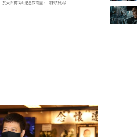
0）於大圍寶福山紀念館設靈。（陳順禎攝）