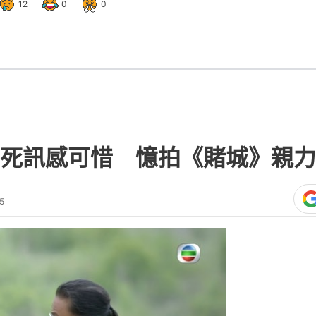
12
0
0
死訊感可惜 憶拍《賭城》親力
5