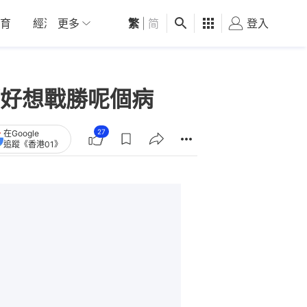
育
經濟
更多
01深圳
繁
觀點
|
简
健康
好食玩飛
登入
女
好想戰勝呢個病
27
在Google
追蹤《香港01》