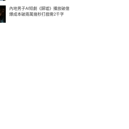
內地男子AI短劇《歸墟》播放破億
爆成本破兩萬幾秒打戲需2千字