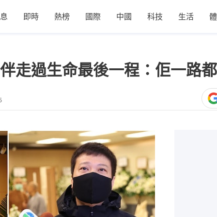
息
即時
熱榜
國際
中國
科技
生活
體
伴走過生命最後一程：佢一路都
5