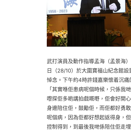
武打演員及動作指導孟海（孟景海）
日（28/10）於大圍寶福山紀念館
悼念。下午約4時許錢嘉樂懷着沉痛
「其實喺佢患病呢個時候，只係我哋
嚟探佢多啲講拍戲嘅嘢，佢會好開心
身邊陪住佢，鼓勵佢，而佢都好勇敢
呢個病，因為佢都好想起返得身，但
控制得到，到最後我哋係陪住佢走埋