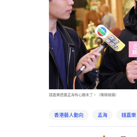
錢嘉樂透露孟海有心願未了。（陳順禎攝）
香港藝人動向
孟海
錢嘉樂