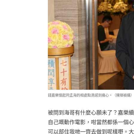
錢嘉樂憶起同孟海的相處點滴感到痛心。（陳順禎攝）
被問到海哥有什麼心願未了？嘉樂續
自己嘅動作電影，咁當然都係一個心
可以部住我哋一齊去做到呢樣嘢。大