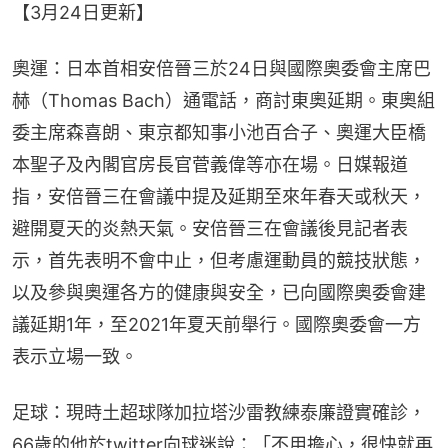
【3月24日更新】
奧運：日本首相安倍晉三於24日與國際奧委會主席巴
赫（Thomas Bach）通電話，商討東奧延期。東奧組
委主席森喜朗、東京都知事小池百合子、奧運大臣橋
本聖子及內閣官房長官菅義偉等亦在場。日媒報道
指，安倍晉三在會議中提及延期至來年春天或秋天，
避開夏天的炎熱天氣。安倍晉三在會議後見記者表
示，首先表明不會中止，但考慮運動員的競技狀態，
以及參與奧運各方的健康與安全，已向國際奧委會建
議延期1年，至2021年夏天前舉行。國際奧委會一方
表示立場一致。
足球：現時土超球隊加拉塔沙雷教練泰廉證實確診，
66歲的他於twitter向球迷說：「不用擔心，很快就再