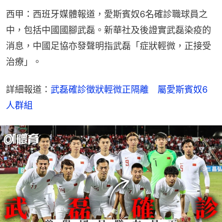
西甲：西班牙媒體報道，愛斯賓奴6名確診職球員之
中，包括中國國腳武磊。新華社及後證實武磊染疫的
消息，中國足協亦發聲明指武磊「症狀輕微，正接受
治療」。
詳細報道：
武磊確診徵狀輕微正隔離　屬愛斯賓奴6
人群組