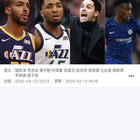
撰文：
陳智深 李思詠 楊宇翹 何偉畧 吳慕兒 高詩琦 張倩儀 任祉羲 顏銘輝
李榮康 趙子晉
出版：
2020-04-03 23:02
更新：
2025-02-13 16:19