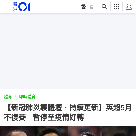
繁
|
简
體育
即時體育
【新冠肺炎襲體壇．持續更新】英超5月
不復賽 暫停至疫情好轉