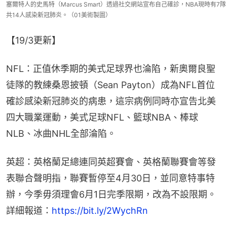
塞爾特人的史馬特（Marcus Smart）透過社交網站宣布自己確診，NBA現時有7隊
共14人感染新冠肺炎。（01美術製圖）
【19/3更新】
NFL：正值休季期的美式足球界也淪陷，新奧爾良聖
徒隊的教練桑恩披頓（Sean Payton）成為NFL首位
確診感染新冠肺炎的病患，這宗病例同時亦宣告北美
四大職業運動，美式足球NFL、籃球NBA、棒球
NLB、冰曲NHL全部淪陷。
英超：英格蘭足總連同英超賽會、英格蘭聯賽會等發
表聯合聲明指，聯賽暫停至4月30日，並同意特事特
辦，今季毋須理會6月1日完季限期，改為不設限期。
詳細報道：
https://bit.ly/2WychRn