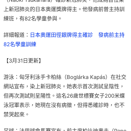
上新冠肺炎的日本奧運獎牌得主。他發病前曾主持訓
練班，有82名學童參與。
詳細報道：
日本奧運田徑銀牌得主確診　發病前主持
82名學童訓練
【3月31日更新】
游泳：匈牙利泳手卡柏絲（Boglárka Kapás）在社交
網站宣布，染上新冠肺炎。她表示首次測試呈陰性，
但再次測試則呈陽性。這名26歲世標賽女子200米蝶
泳冠軍表示，她現在沒有病徵，但得悉確診時，也不
禁哭起來。
足球：法甲球會馬賽宣布，前主席柏比迪奧夫（Pape 