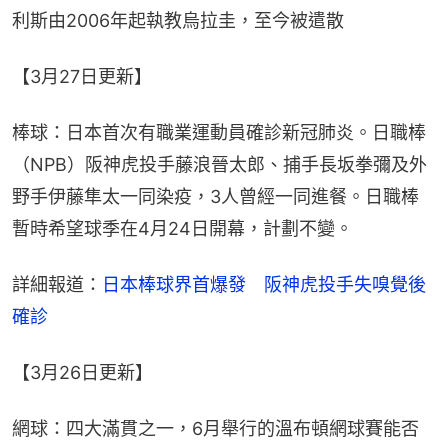
利斯由2006年起執教烏拉圭，至今被遣散
【3月27日更新】
棒球：日本首次有職業運動員確診新冠肺炎。日職棒
（NPB）阪神虎投手藤浪晉太郎、捕手長坂拳彌及外
野手伊藤隼太一同染疫，3人曾經一同進餐。日職棒
暫時希望球季在4月24日開幕，計劃不變。
詳細報道：
日本棒球界首爆發　阪神虎投手失嗅覺後
確診
【3月26日更新】
網球：四大滿貫之一，6月舉行的溫布頓網球賽能否