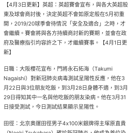
【4月3日更新】英超：英超賽會宣布，與各大英超股
東及球會商討後，決定英超不會如原定般在5月初重
開，2019/20球季會待情況「安全及適合」之時，才
會繼續。賽會將與各方持續商討新的賽期，並會在政
府及醫療指引均容許之下，才繼續賽事。【4月1日更
新】
日職：大阪櫻花宣布，門將永石拓海（Takumi 
Nagaishi​）對新冠肺炎病毒測試呈陽性反應，他在3
月22日與3位朋友吃飯，到3月28日身體不適，到3月
29日得知其中一名與他吃飯的朋友染病。他在3月31
日接受測試，今日測試結果顯示呈陽性。
田徑：北京奧運田徑男子4x100米銀牌得主塚原直貴
（Naoki Tsukahara）確診新冠肺炎，他成為首位染