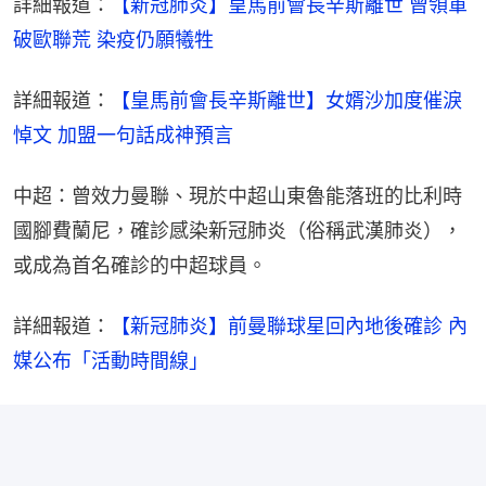
詳細報道：
【新冠肺炎】皇馬前會長辛斯離世 曾領軍
破歐聯荒 染疫仍願犧牲
詳細報道：
【皇馬前會長辛斯離世】女婿沙加度催淚
悼文 加盟一句話成神預言
中超：曾效力曼聯、現於中超山東魯能落班的比利時
國腳費蘭尼，確診感染新冠肺炎（俗稱武漢肺炎），
或成為首名確診的中超球員。
詳細報道：
【新冠肺炎】前曼聯球星回內地後確診 內
媒公布「活動時間線」