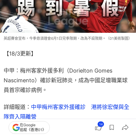
英超賽會宣布，今季毋須理會6月1日完季限期，改為不設限期。（01美術製圖）
【18/3更新】
中甲：梅州客家外援多利（Dorielton Gomes 
Nascimento）確診新冠肺炎，成為中國足壇職業球
員首宗確診病例。
詳細報道：
中甲梅州客家外援確診　港將徐宏傑與全
隊齊入隔離營
14
在Google
追蹤《香港01》