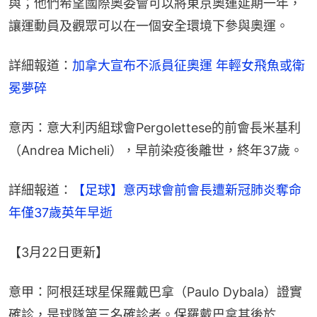
與；他們希望國際奧委會可以將東京奧運延期一年，
讓運動員及觀眾可以在一個安全環境下參與奧運。
詳細報道：
加拿大宣布不派員征奧運 年輕女飛魚或衛
冕夢碎
意丙：意大利丙組球會Pergolettese的前會長米基利
（Andrea Micheli），早前染疫後離世，終年37歲。
詳細報道：
【足球】意丙球會前會長遭新冠肺炎奪命 
年僅37歲英年早逝
【3月22日更新】
意甲：阿根廷球星保羅戴巴拿（Paulo Dybala）證實
確診，是球隊第三名確診者。保羅戴巴拿其後於