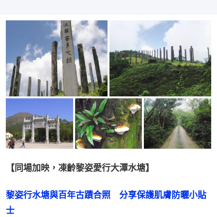
【同場加映，凍齡黎姿愛行大潭水塘】
黎姿行水塘與百年古蹟合照　分享保護肌膚防曬小貼
士