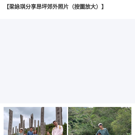
【梁詠琪分享昂坪郊外照片（按圗放大）】