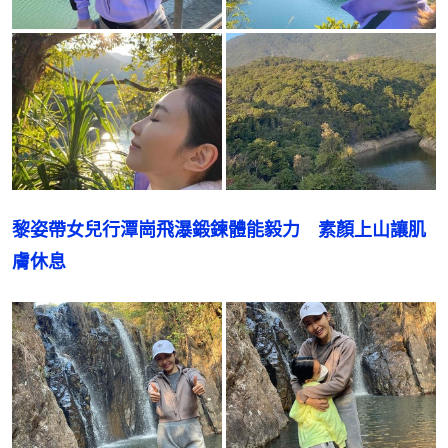
黎姿帶女兒行潭崗飛瀑鍛鍊體能毅力　素顏上山讓肌
膚休息