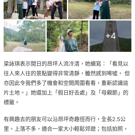
+
4
梁詠琪表示閒日的昂坪人流冷清，她續寫：「看見以
往人來人往的景點變得非常清靜，雖然感到唏噓， 但
亦因此令我們多了機會和空間周圍看看，重新認識這
片土地。」她還加上「假日好去處」及「母親節」的
標籤。
有興趣去的朋友可以沿昂坪奇趣徑而行，全長2.5公
里，上落不多，適合一家大小輕鬆郊遊；包括拍照，