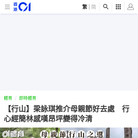
繁
|
简
體育
即時體育
【行山】梁詠琪推介母親節好去處 行
心經簡林感嘆昂坪變得冷清