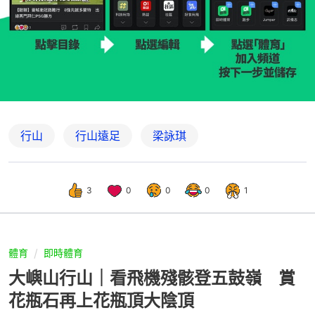
行山
行山遠足
梁詠琪
3
0
0
0
1
體育
即時體育
大嶼山行山｜看飛機殘骸登五鼓嶺 賞
花瓶石再上花瓶頂大陰頂