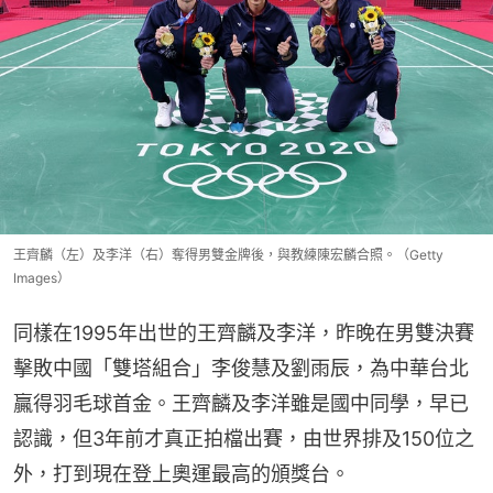
王齊麟（左）及李洋（右）奪得男雙金牌後，與教練陳宏麟合照。（Getty
Images）
同樣在1995年出世的王齊麟及李洋，昨晚在男雙決賽
擊敗中國「雙塔組合」李俊慧及劉雨辰，為中華台北
贏得羽毛球首金。王齊麟及李洋雖是國中同學，早已
認識，但3年前才真正拍檔出賽，由世界排及150位之
外，打到現在登上奧運最高的頒獎台。