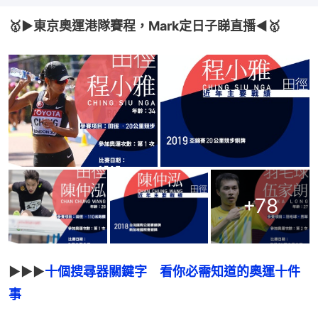
🥇▶️東京奧運港隊賽程，Mark定日子睇直播◀️🥇
+
78
▶▶▶
十個搜尋器關鍵字　看你必需知道的奧運十件
事