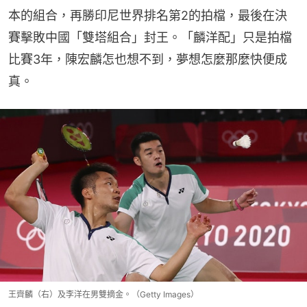
本的組合，再勝印尼世界排名第2的拍檔，最後在決
賽擊敗中國「雙塔組合」封王。「麟洋配」只是拍檔
比賽3年，陳宏麟怎也想不到，夢想怎麼那麼快便成
真。
王齊麟（右）及李洋在男雙摘金。（Getty Images）