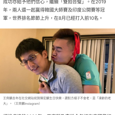
成功亦給予他們信心，繼續「雙拍合璧」。在2019
年，兩人還一起贏得韓國大師賽及印度公開賽等冠
軍，世界排名節節上升，在8月已經打入前10名。
王齊麟去年在社交網站祝賀陳宏麟生日快樂，讚對方樣子不會老，是「凍齡的老
大」。（王齊麟Instagram）