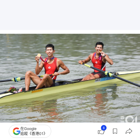
8
在Google
名古屋亞運｜林新棟（右）/王瑋駿（左）在杭州亞運奪得港隊第一金，後者已退役
追蹤《香港01》
轉換跑道。（資料圖片；林靄怡攝）