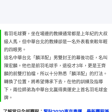
看羽毛球賽，坐在場邊的教練通常都是上年紀的大叔
級人馬，但中華台北的教練卻是一名外表看來較年輕
的四眼男。
這名中華台北「麟洋配」男雙封王的幕後功臣，名叫
陳宏麟。他也是前羽毛球手，退役才3年，更是王齊
麟的前雙打拍檔，所以十分熟悉「麟洋配」的打法。
轉換了位置，將希望傳承下去，在他的訓練及指導
下，兩位師弟為中華台北贏得奧運史上首名羽毛球金
牌。
了解當日全部賽程：
緊貼2020東京奧運　最新賽程兼