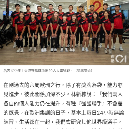
名古屋亞運｜香港賽艇隊派出20人大軍征戰。（梁鵬威攝）
在剛過去的六周歐洲之行，除了有獎牌落袋，能力亦
見進步，彼此關係加深不少。林新棟說：「我們兩人
各自的個人能力仍在提升，有種『強強聯手』不會差
的感覺。在歐洲集訓的日子，基本上每日24小時無論
練習、生活都在一起，我們會研究其他世界級選手，