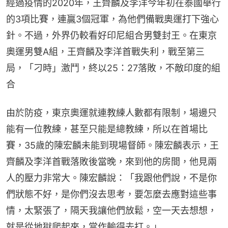
經過疫情的2020年，王齊麟及李洋今年初在泰國舉行
的3項比賽，連贏3個冠軍，為他們備戰奧運打下強心
針。不過，外界仍較看好印尼組合男雙封王。在東京
奧運男雙A組，王齊麟及李洋首戰失利，戰至第三
局，「刁時」激鬥，終以25：27落敗，不敵印度的組
合
由於防疫，東京奧運就連教練人數都有限制，場邊只
能有一位教練，甚至只能是總教練，所以在首場比
賽，35歲的陳宏麟未能到現場督師。陳宏麟表示，王
齊麟及李洋首戰落敗後當晚，來到他的房間，他見兩
人的壓力非常大。陳宏麟說：「我跟他們說，不是你
們狀態不好，是你們沒去思考，要怎麼去應對這些事
情，太緊張了，隔天我讓他們放鬆，空一天去想想，
就是從地獄爬起來，當作輸得去打。」