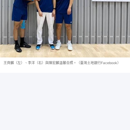
王齊麟（左）、李洋（右）與陳宏麟溫馨合照。（臺灣土地銀行Facebook）