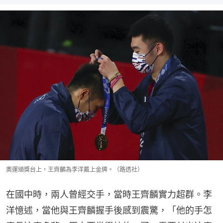
奧運頒獎台上，王齊麟為李洋戴上金牌。（路透社）
在國中時，兩人曾經交手，當時王齊麟實力超群。李
洋憶述，當他與王齊麟握手後感到震驚，「他的手怎