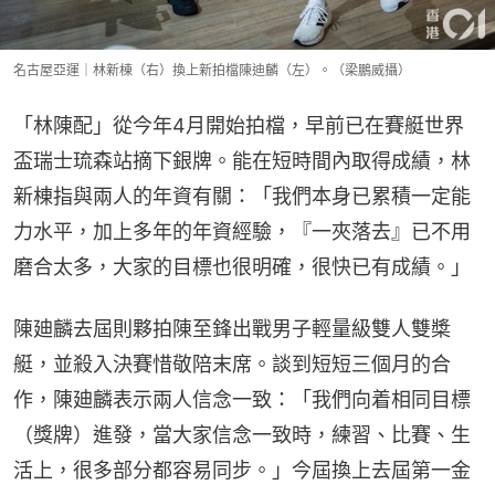
名古屋亞運｜林新棟（右）換上新拍檔陳迪麟（左）。（梁鵬威攝）
「林陳配」從今年4月開始拍檔，早前已在賽艇世界
盃瑞士琉森站摘下銀牌。能在短時間內取得成績，林
新棟指與兩人的年資有關：「我們本身已累積一定能
力水平，加上多年的年資經驗，『一夾落去』已不用
磨合太多，大家的目標也很明確，很快已有成績。」
陳廸麟去屆則夥拍陳至鋒出戰男子輕量級雙人雙槳
艇，並殺入決賽惜敬陪末席。談到短短三個月的合
作，陳廸麟表示兩人信念一致：「我們向着相同目標
（獎牌）進發，當大家信念一致時，練習、比賽、生
活上，很多部分都容易同步。」今屆換上去屆第一金