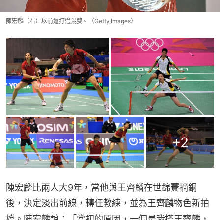
陳宏麟（右）以前還打過混雙。（Getty Images）
+
2
陳宏麟比兩人大9年，當他與王齊麟在世錦賽摘銅
後，決定淡出前線，轉任教練，並為王齊麟物色新拍
檔。陳宏麟說：「當初的原因，一個是我搭王齊麟，