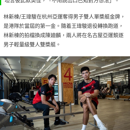
坦言彼此默契佳，「不用說出口已知對方想法」。
林新棟/王瑋駿在杭州亞運奪得男子雙人單槳艇金牌，
是港隊於當屆的第一金。隨着王瑋駿退役轉換跑道，
林新棟的拍檔換成陳廸麟，兩人將在名古屋亞運競逐
男子輕量級雙人雙槳艇。