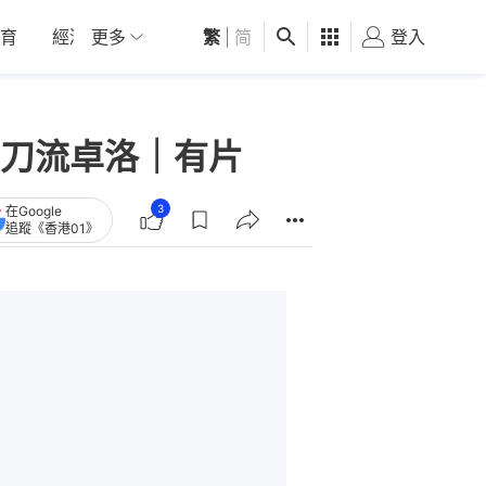
育
經濟
更多
01深圳
繁
觀點
|
简
健康
好食玩飛
登入
女
刀流卓洛｜有片
3
在Google
追蹤《香港01》