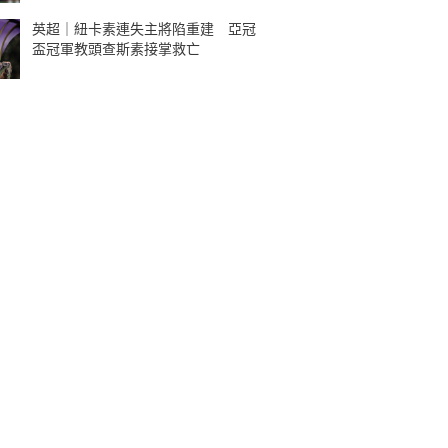
英超｜紐卡素連失主將陷重建 亞冠
盃冠軍教頭查斯素接掌救亡