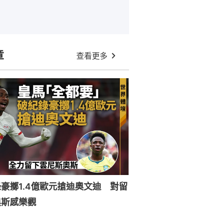
章
查看更多
豪擲1.4億歐元搶迪奧文迪 對留
奧斯感樂觀