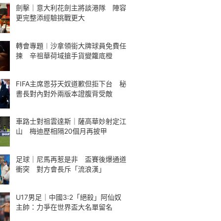
劍擊｜意大利花劍主將談港隊 陣容
更完整添經驗挑戰更大
轉會專題︱沙拿領銜大牌球員免費任
揀 辛祖華荷域搶手貨變籮底橙
FIFA主席恩芬天奴道歉但拒下台 秘
書長對內對外兩版本證腹背受敵
車路士對祖雲達斯｜薩高華妙射定江
山 梅迪歷相隔20個月再披甲
足球｜尼馬再惹是非 盃賽後爆通道
衝突 對方會長斥「流浪漢」
U17男足｜中國3:2「絕殺」阿仙奴
主帥：力爭在世界盃大名單留名