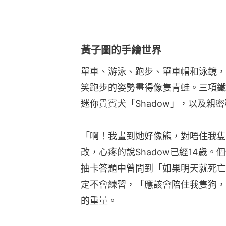
黃子圖的手繪世界
單車、游泳、跑步、單車帽和泳鏡，
笑跑步的姿勢畫得像隻青蛙。三項鐵
迷你貴賓犬「Shadow」，以及親
「啊！我畫到她好像熊，對唔住我隻
改，心疼的說Shadow已經14歲
抽卡答題中曾問到「如果明天就死亡
定不會練習，「應該會陪住我隻狗，揸
的重量。