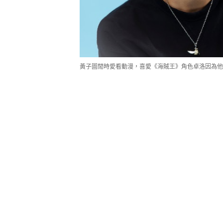
黃子圖閒時愛看動漫，喜愛《海賊王》角色卓洛因為他