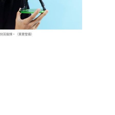
刻苦鍛煉。（黃寶瑩攝）