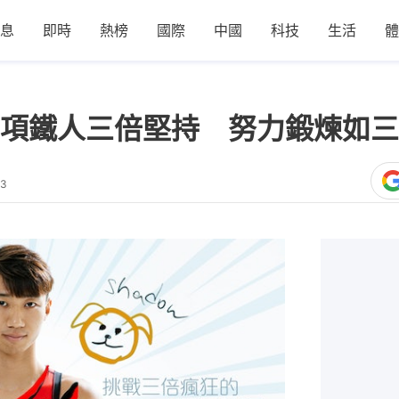
息
即時
熱榜
國際
中國
科技
生活
體
項鐵人三倍堅持 努力鍛煉如三
23