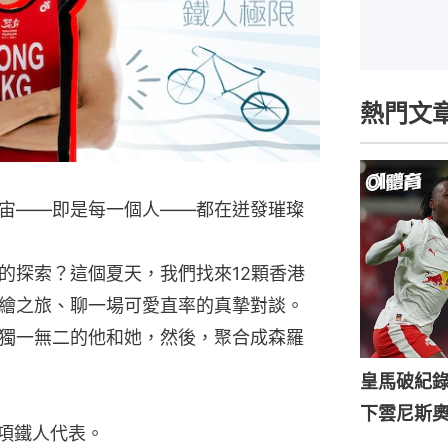
熱門文
宙——即是每一個人——都在迸發璀璨
的探索？這個夏天，我們找來12顆香港
繪之旅、聊一場可愛直率的真摯對談。
獨一無二的他和她，然後，聚合成森羅
皇馬破紀錄
下雲尼斯
三項鐵人代表。