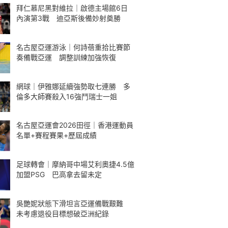
拜仁慕尼黑對維拉｜啟德主場館6日
內演第3戰 迪亞斯後備妙射奠勝
名古屋亞運游泳｜何詩蓓重拾比賽節
奏備戰亞運 調整訓練加強恢復
網球｜伊雅娜延續強勢取七連勝 多
倫多大師賽殺入16強鬥瑞士一姐
名古屋亞運會2026田徑｜香港運動員
名單+賽程賽果+歷屆成績
足球轉會｜摩納哥中場艾利奧捷4.5億
加盟PSG 巴高拿去留未定
吳艷妮狀態下滑坦言亞運備戰艱難
未考慮退役目標想破亞洲紀錄