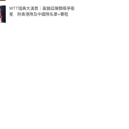
WTT瑞典大滿貫｜黃鎮廷陳顥樺爭衛
冕 附香港隊及中國隊名單+賽程