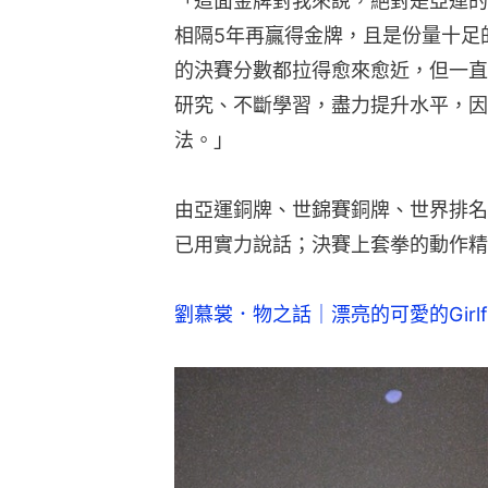
「這面金牌對我來說，絕對是亞運的
相隔5年再贏得金牌，且是份量十足
的決賽分數都拉得愈來愈近，但一直
研究、不斷學習，盡力提升水平，因
法。」
由亞運銅牌、世錦賽銅牌、世界排名
已用實力說話；決賽上套拳的動作精
劉慕裳．物之話｜漂亮的可愛的Girlfr