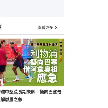
章
查看更多
物浦中堅荒長期未解 擬向巴塞借
祖解燃眉之急