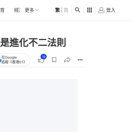
育
經濟
更多
01深圳
繁
觀點
|
简
健康
好食玩飛
登入
女
是進化不二法則
16
在Google
追蹤《香港01》