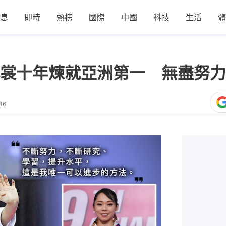
息
即時
熱榜
國際
中國
科技
生活
體
裳十年煉就亞洲第一 無盡努力
36