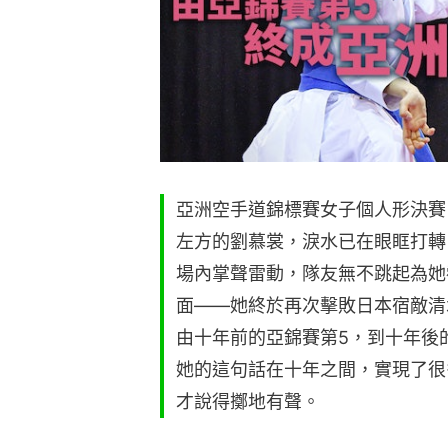
亞洲空手道錦標賽女子個人形決賽
左方的劉慕裳，淚水已在眼眶打轉
場內掌聲雷動，隊友無不跳起為她
面——她終於再次擊敗日本宿敵清
由十年前的亞錦賽第5，到十年後
她的這句話在十年之間，實現了很
才說得擲地有聲。