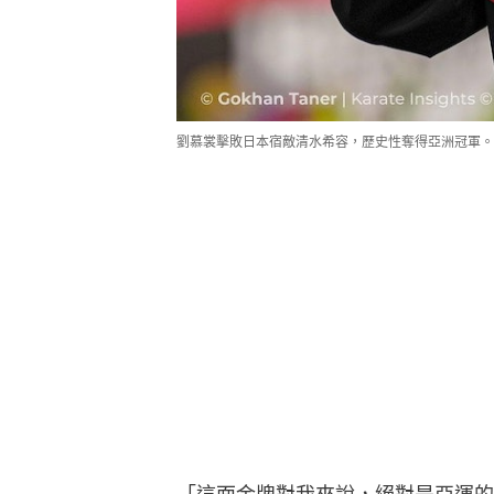
劉慕裳擊敗日本宿敵清水希容，歷史性奪得亞洲冠軍。（Kara