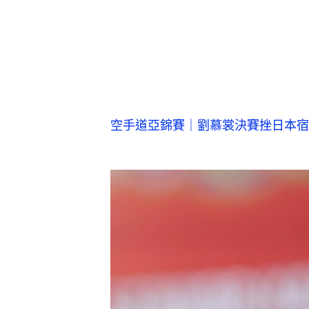
空手道亞錦賽｜劉慕裳決賽挫日本宿