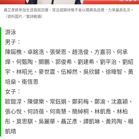
聶芷彥將參加生涯首屆亞運，笑言感期待惟不會以獎牌為目標，力爭最高名次。
（資料圖片／葉詩敏攝）
游泳
男子：
陳鎡樵、卓銘浩、張榮恩、趙浩俊、方嘉羽、何承
燁、何甄陶、關鵬、郭俊希、劉建希、劉平治、劉紹
宇、林昭光、麥世霆、伍棹然、吳欣鍵、徐暐智、黃
培燊、衛恆恩
女子：
歐鎧淳、陳健樂、常鈺娟、鄭莉梅、鄭渝、沈嘉穎、
張心悅、何詩蓓、何南慧、簡綽桐、林凱喬、林柏
彤、莫思騏、吳麗華、聶芷彥、譚凱琳、黃筠陶、楊
凱晴