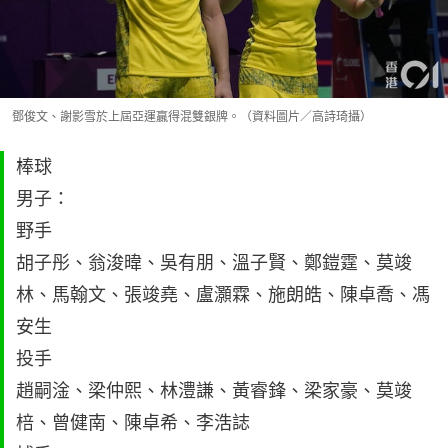
鄧俊文、謝影雪於上屆亞運贏得混雙銀牌。（資料圖片／高詩琦攝）
棒球
男子：
野手
胡子彤、翁浚暐、吳有朋、溫子賢、鄭鎧霆、莫竣
林、馬翰文、張竣堯、盧灝霖、施朗皓、陳卓喬、馮
安生
投手
趙嗣淦、梁仲熙、林澧謙、黃睿鋒、梁家豪、莫竣
棓、曾健南、陳卓希、李浩誌