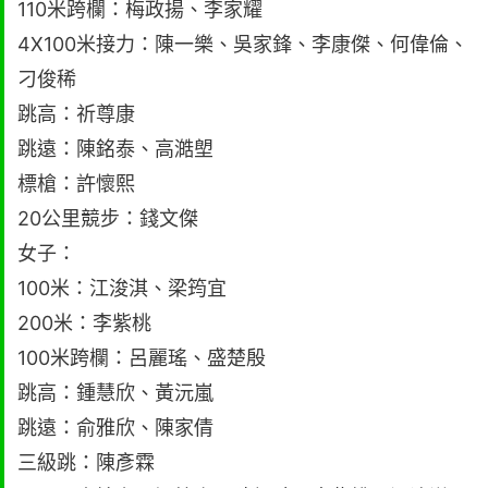
110米跨欄：梅政揚、李家耀
4X100米接力：陳一樂、吳家鋒、李康傑、何偉倫、
刁俊稀
跳高：祈尊康
跳遠：陳銘泰、高澔塱
標槍：許懷熙
20公里競步：錢文傑
女子：
100米：江浚淇、梁筠宜
200米：李紫桃
100米跨欄：呂麗瑤、盛楚殷
跳高：鍾慧欣、黃沅嵐
跳遠：俞雅欣、陳家倩
三級跳：陳彥霖