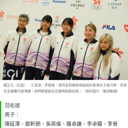
羅芷元（左起）、江浚淇、李紫桃、梁筠宜和陳佩琦組成的香港女子接力隊，早前
在全國賽打破港績，她們期望能在亞運再刷新紀錄。（資料圖片／葉詩敏攝）
羽毛球
男子：
陳延澤、鄒軒朗、吳英倫、羅卓謙、李卓耀、李晉