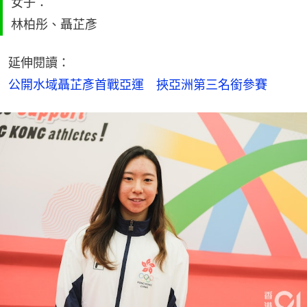
女子：
林柏彤、聶芷彥
延伸閱讀：
公開水域聶芷彥首戰亞運　挾亞洲第三名銜參賽