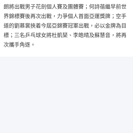
朗將出戰男子花劍個人賽及團體賽；何詩蓓繼早前世
界錦標賽後再次出戰，力爭個人首面亞運獎牌；空手
道的劉慕裳挾着今屆亞錦賽冠軍出戰，必以金牌為目
標；三名乒乓球女將杜凱琹、李皓晴及蘇慧音，將再
次攜手角逐。