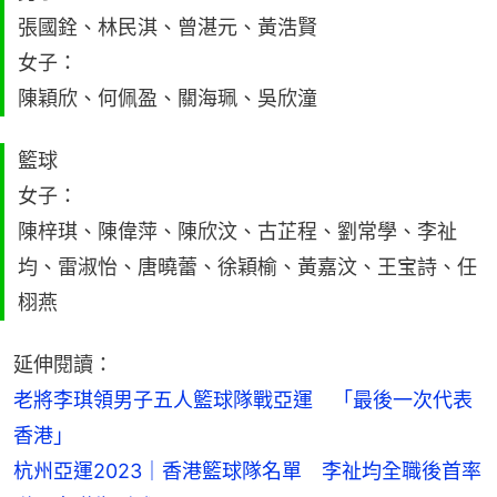
張國銓、林民淇、曾湛元、黃浩賢
女子：
陳穎欣、何佩盈、關海珮、吳欣潼
籃球
女子：
陳梓琪、陳偉萍、陳欣汶、古芷程、劉常學、李祉
均、雷淑怡、唐曉蕾、徐穎榆、黃嘉汶、王宝詩、任
栩燕
延伸閱讀：
老將李琪領男子五人籃球隊戰亞運　「最後一次代表
香港」
杭州亞運2023｜香港籃球隊名單　李祉均全職後首率