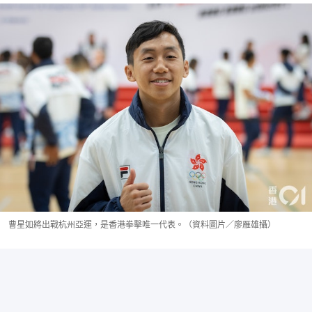
曹星如將出戰杭州亞運，是香港拳擊唯一代表。（資料圖片／廖雁雄攝）