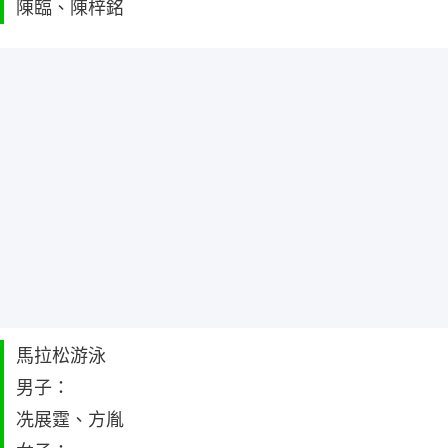
陳臨、陳梓銘
馬拉松游泳
男子：
冼展霆、方胤