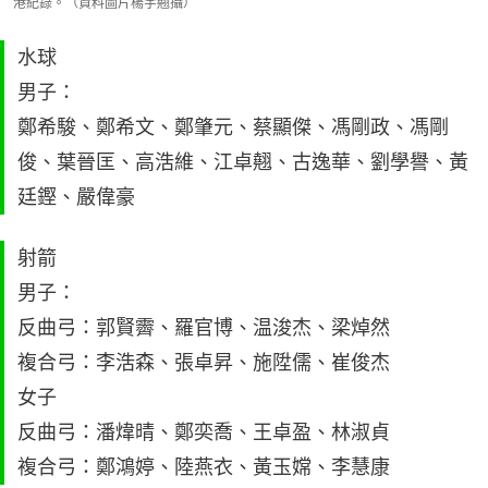
港紀錄。（資料圖片楊宇翹攝）
水球
男子：
鄭希駿、鄭希文、鄭肇元、蔡顯傑、馮剛政、馮剛
俊、葉晉匡、高浩維、江卓翹、古逸華、劉學譽、黃
廷鏗、嚴偉豪
射箭
男子：
反曲弓：郭賢霽、羅官博、温浚杰、梁焯然
複合弓：李浩森、張卓昇、施陞儒、崔俊杰
女子
反曲弓：潘煒晴、鄭奕喬、王卓盈、林淑貞
複合弓：鄭鴻婷、陸燕衣、黃玉嫦、李慧康