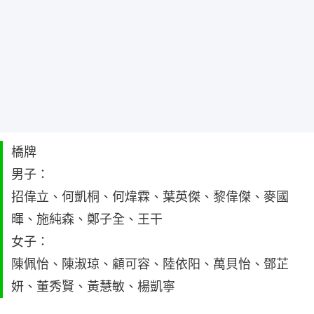
橋牌
男子：
招偉立、何凱桐、何煒霖、葉英傑、黎偉傑、麥國
暉、施純森、鄭子全、王干
女子：
陳佩怡、陳淑琼、顧可容、陸依阳、萬貝怡、鄧芷
妍、董秀賢、黃慧敏、楊凱寧