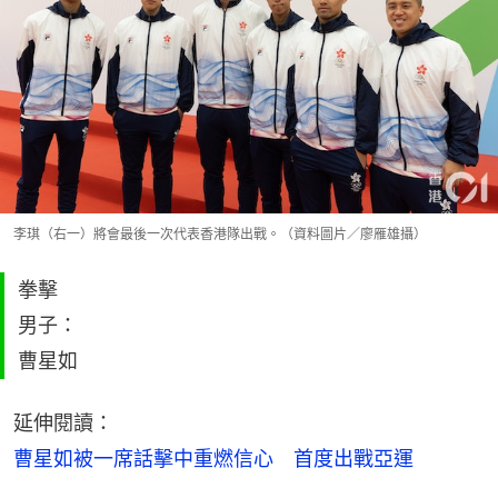
李琪（右一）將會最後一次代表香港隊出戰。（資料圖片／廖雁雄攝）
拳擊
男子：
曹星如
延伸閱讀：
曹星如被一席話擊中重燃信心　首度出戰亞運