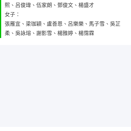
熙、呂俊瑋、伍家朗、鄧俊文、楊盛才
女子：
張雁宜、梁珈穎、盧善恩、呂樂樂、馬子雪、吳芷
柔、吳詠瑢、謝影雪、楊雅婷、楊霈霖