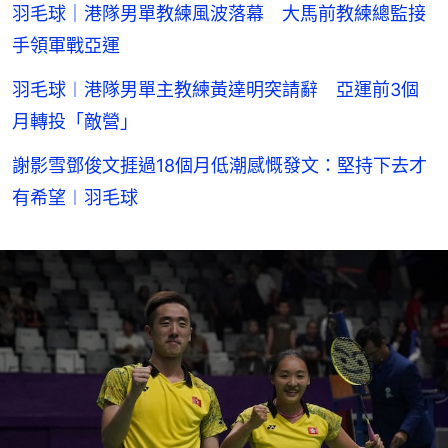
羽毛球｜港隊男單教練風波落幕 大馬前教練總監接
手領軍戰亞運
羽毛球︱港隊男單主教練黃達明突請辭 亞運前3個
月轉投「敵營」
謝影雪鄧俊文捱過18個月低潮感慨發文：堅持下去才
有希望︱羽毛球