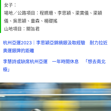
女子：
場地／公路項目：程嬿珊、李思穎、梁寶儀、梁穎
儀、吳思穎、童森、楊礎搖
山地項目：關旨君
杭州亞運2023｜李思穎亞錦摘銀汲取經驗 耐力拉近
奧運銀牌的距離
李慧詩或缺席杭州亞運 一年時間休息 「想去南北
極」