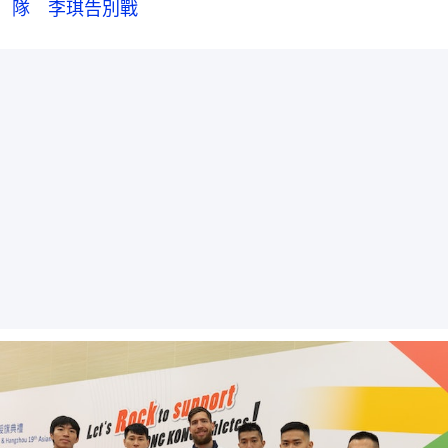
隊　李琪告別戰