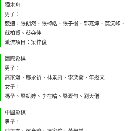
獨木舟
男子：
競速：張朗然、張棹皓、張子衝、郭嘉煒、莫沅峰、
蘇柏賢、蔡奕伸
激流項目：梁梓俊
國際象棋
男子：
高家瀚、鄺永祈、林景蔚、李奕衡、年遨文
女子：
馮予、梁凱婷、李在晴、梁瀝勻、劉天儀
中國象棋
男子：