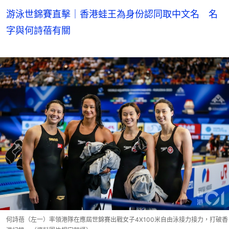
游泳世錦賽直擊｜香港蛙王為身份認同取中文名 名
字與何詩蓓有關
何詩蓓（左一）率領港隊在應屆世錦賽出戰女子4X100米自由泳接力接力，打破香