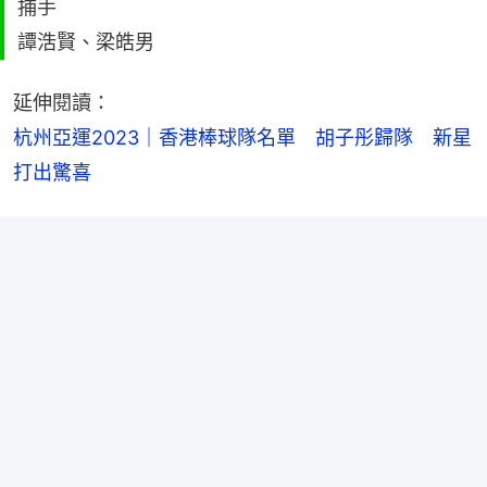
捕手
譚浩賢、梁皓男
延伸閱讀：
杭州亞運2023｜香港棒球隊名單　胡子彤歸隊　新星
打出驚喜