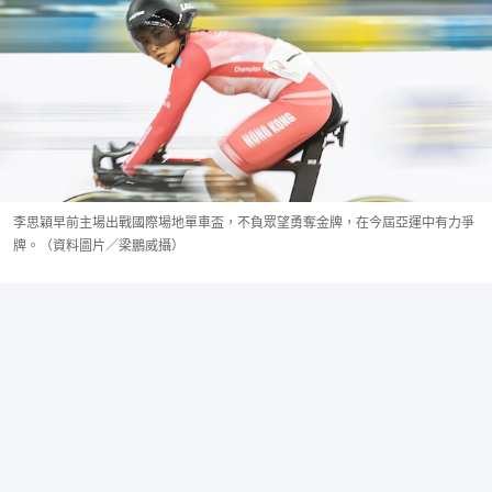
李思穎早前主場出戰國際場地單車盃，不負眾望勇奪金牌，在今屆亞運中有力爭
牌。（資料圖片／梁鵬威攝）