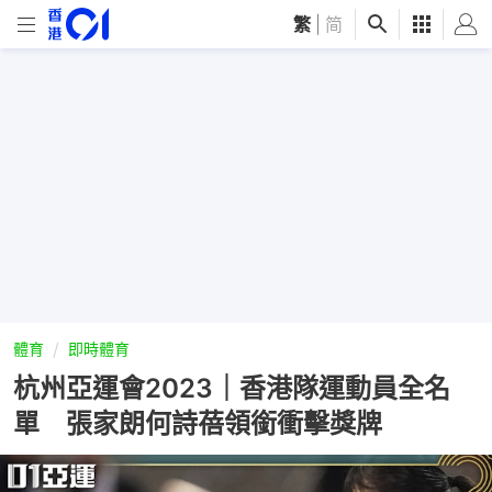
繁
|
简
體育
即時體育
杭州亞運會2023｜香港隊運動員全名
單 張家朗何詩蓓領銜衝擊獎牌