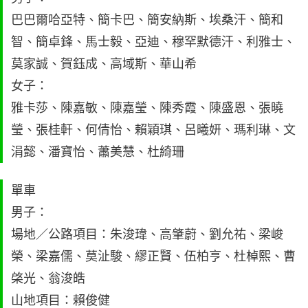
巴巴爾哈亞特、簡卡巴、簡安納斯、埃桑汗、簡和
智、簡卓鋒、馬士毅、亞迪、穆罕默德汗、利雅士、
莫家誠、賀鈺成、高域斯、華山希
女子：
雅卡莎、陳嘉敏、陳嘉瑩、陳秀霞、陳盛恩、張曉
瑩、張桂軒、何倩怡、賴穎琪、呂曦妍、瑪利琳、文
涓懿、潘寶怡、蕭美慧、杜綺珊
單車
男子：
場地／公路項目：朱浚瑋、高肇蔚、劉允祐、梁峻
榮、梁嘉儒、莫沚駿、繆正賢、伍柏亨、杜棹熙、曹
棨光、翁浚皓
山地項目：賴俊健