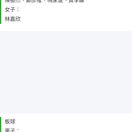
陳振杰、鄭彥隆、馮家俊、黃學謙
女子：
林嘉欣
板球
男子：