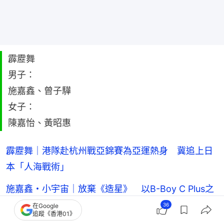
霹靂舞
男子：
施嘉鑫、曾子驊
女子：
陳嘉怡、黃昭惠
霹靂舞｜港隊赴杭州戰亞錦賽為亞運熱身 冀追上日
本「人海戰術」
施嘉鑫・小宇宙｜放棄《造星》 以B-Boy C Plus之
名衝奧運｜有片
36
在Google
追蹤《香港01》