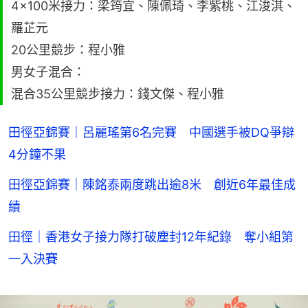
4×100米接力：梁筠宜、陳佩琦、李紫桃、江浚淇、
羅芷元
20公里競步：程小雅
男女子混合：
混合35公里競步接力：錢文傑、程小雅
田徑亞錦賽｜呂麗瑤第6名完賽 中國選手被DQ爭辯
4分鐘不果
田徑亞錦賽｜陳銘泰兩度跳出逾8米 創近6年最佳成
績
田徑｜香港女子接力隊打破塵封12年紀錄 奪小組第
一入決賽