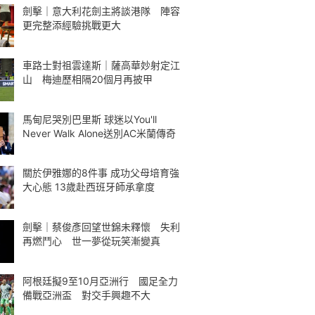
劍擊｜意大利花劍主將談港隊 陣容
更完整添經驗挑戰更大
車路士對祖雲達斯｜薩高華妙射定江
山 梅迪歷相隔20個月再披甲
馬甸尼哭別巴里斯 球迷以You'll
Never Walk Alone送別AC米蘭傳奇
關於伊雅娜的8件事 成功父母培育強
大心態 13歲赴西班牙師承拿度
劍擊｜蔡俊彥回望世錦未釋懷 失利
再燃鬥心 世一夢從玩笑漸變真
阿根廷擬9至10月亞洲行 國足全力
備戰亞洲盃 對交手興趣不大