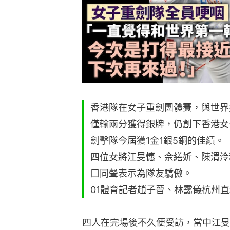
香港隊在女子重劍團體賽，與世界
僅輸兩分獲得銀牌，仍創下香港女
劍擊隊今屆獲1金1銀5銅的佳績。
四位女將江旻憓、佘繕妡、陳渭泠
口同聲表示為隊友驕傲。
01體育記者趙子晉、林靄儀杭州直
四人在完場後不久便受訪，當中江旻