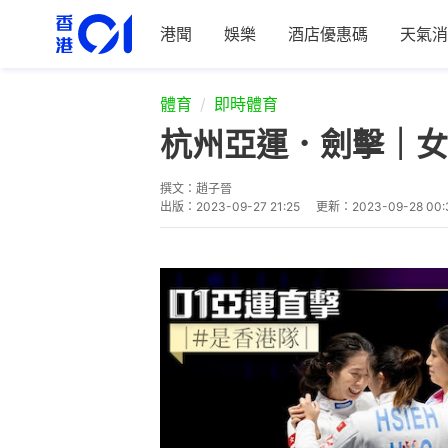
港聞
娛樂
酒店優惠碼
天氣消
體育
即時體育
杭州亞運．劍擊｜女
撰文：
趙子晉
出版：
2023-09-27 21:25
更新：
2023-09-28 00: