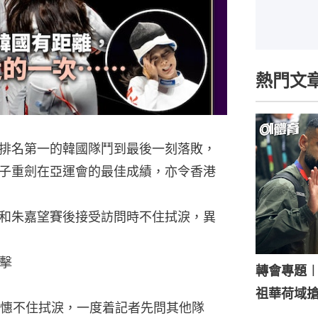
熱門文
排名第一的韓國隊鬥到最後一刻落敗，
子重劍在亞運會的最佳成績，亦令香港
和朱嘉望賽後接受訪問時不住拭淚，異
擊
轉會專題
祖華荷域
憓不住拭淚，一度着記者先問其他隊