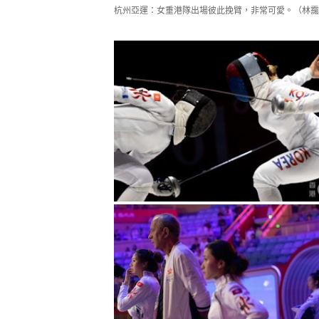
杭州亞運：女重港隊出場彼此挽臂，非常可愛。（林靄