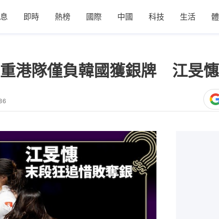
息
即時
熱榜
國際
中國
科技
生活
體
重港隊僅負韓國獲銀牌 江旻憓
36