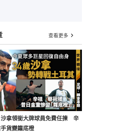
章
查看更多
︱沙拿領銜大牌球員免費任揀 辛
搶手貨變籮底橙