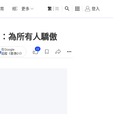
育
經濟
更多
01深圳
繁
觀點
|
简
健康
好食玩飛
登入
女
：為所有人驕傲
22
在Google
追蹤《香港01》