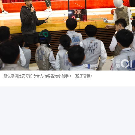
蔡俊彥與比安奇如今合力指導香港小劍手。（趙子晉攝）