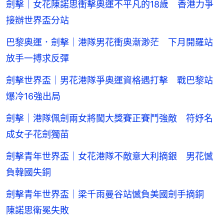
劍擊｜女花陳諾思衝擊奧運不平凡的18歲 香港力爭
接辦世界盃分站
巴黎奧運．劍擊｜港隊男花衝奧漸渺茫 下月開羅站
放手一搏求反彈
劍擊世界盃｜男花港隊爭奧運資格遇打擊 戰巴黎站
爆冷16強出局
劍擊｜港隊佩劍兩女將闖大獎賽正賽鬥強敵 符妤名
成女子花劍獨苗
劍擊青年世界盃｜女花港隊不敵意大利摘銀 男花憾
負韓國失銅
劍擊青年世界盃｜梁千雨曼谷站憾負美國劍手摘銅
陳諾思衛冕失敗