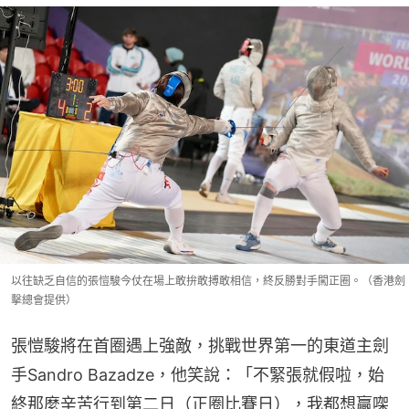
以往缺乏自信的張愷駿今仗在場上敢拚敢搏敢相信，終反勝對手闖正圈。（香港劍
擊總會提供）
張愷駿將在首圈遇上強敵，挑戰世界第一的東道主劍
手Sandro Bazadze，他笑說：「不緊張就假啦，始
終那麼辛苦行到第二日（正圈比賽日），我都想贏㗎