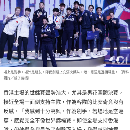
場上是對手，場外是朋友，即使劍道上充滿火藥味，港、意還是互相尊重。（資料
圖片／趙子晉攝）
香港主場的世錦賽聲勢浩大，尤其是男花團體決賽，
接近全場一面倒支持主隊，作為客隊的比安奇竟沒有
反感，「我感到十分高興，作為劍手，若場地是空蕩
蕩，感覺完全不像世界錦標賽。即使全場支持香港
隊，但他們全都是為了劍擊而入場，我們感到被需