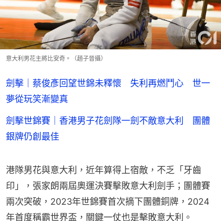
意大利男花主將比安奇。（趙子晉攝）
劍擊｜蔡俊彥回望世錦未釋懷 失利再燃鬥心 世一
夢從玩笑漸變真
劍擊世錦賽｜香港男子花劍隊一劍不敵意大利 團體
銀牌仍創最佳
港隊男花與意大利，近年算得上宿敵，不乏「牙齒
印」，張家朗兩屆奧運決賽擊敗意大利劍手；團體賽
兩次突破，2023年世錦賽首次摘下團體銅牌，2024
年首度稱霸世界盃，關鍵一仗也是擊敗意大利。