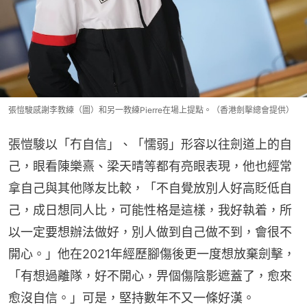
張愷駿感謝李教練（圖）和另一教練Pierre在場上提點。（香港劍擊總會提供）
張愷駿以「冇自信」、「懦弱」形容以往劍道上的自
己，眼看陳樂熹、梁天晴等都有亮眼表現，他也經常
拿自己與其他隊友比較，「不自覺放別人好高貶低自
己，成日想同人比，可能性格是這樣，我好執着，所
以一定要想辦法做好，別人做到自己做不到，會很不
開心。」他在2021年經歷腳傷後更一度想放棄劍擊，
「有想過離隊，好不開心，畀個傷陰影遮蓋了，愈來
愈沒自信。」可是，堅持數年不又一條好漢。