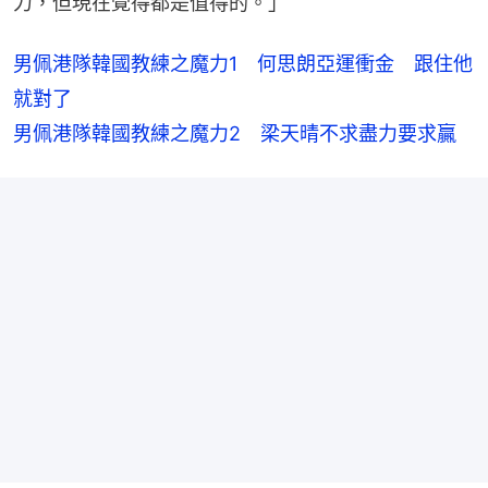
力，但現在覺得都是值得的。」
男佩港隊韓國教練之魔力1　何思朗亞運衝金　跟住他
就對了
男佩港隊韓國教練之魔力2　梁天晴不求盡力要求贏