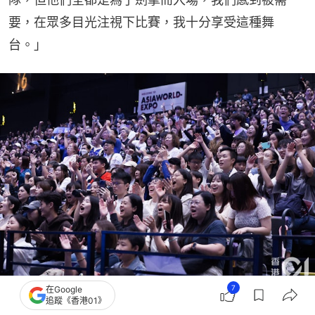
要，在眾多目光注視下比賽，我十分享受這種舞
台。」
7
在Google
面對接近全場支持港隊的主場，比安奇依然享受。（資料圖片／趙子晉攝）
追蹤《香港01》