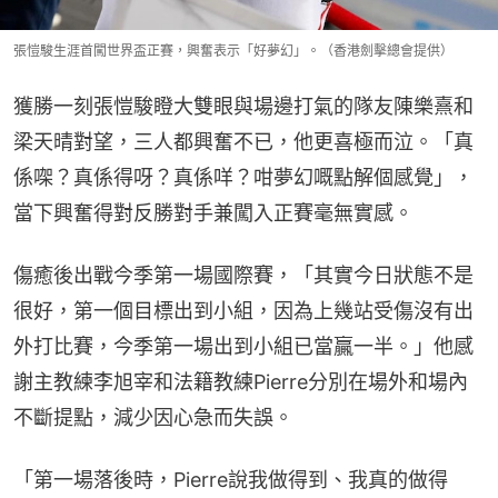
張愷駿生涯首闖世界盃正賽，興奮表示「好夢幻」。（香港劍擊總會提供）
獲勝一刻張愷駿瞪大雙眼與場邊打氣的隊友陳樂熹和
梁天晴對望，三人都興奮不已，他更喜極而泣。「真
係㗎？真係得呀？真係咩？咁夢幻嘅點解個感覺」，
當下興奮得對反勝對手兼闖入正賽毫無實感。
傷癒後出戰今季第一場國際賽，「其實今日狀態不是
很好，第一個目標出到小組，因為上幾站受傷沒有出
外打比賽，今季第一場出到小組已當贏一半。」他感
謝主教練李旭宰和法籍教練Pierre分別在場外和場內
不斷提點，減少因心急而失誤。
「第一場落後時，Pierre說我做得到、我真的做得