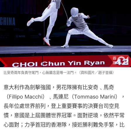
比安奇兩年負責守尾門，心無雜念是唯一法門。（資料圖片／趙子晉攝）
意大利作為劍擊強國，男花隊擁有比安奇﹑馬奇
（Fillipo Macchi）﹑馬連尼（Tommaso Marini），
長年位處世界前列，登上重要賽事的決賽台司空見
慣，意國是上屆團體世界冠軍。面對逆境，依然平常
心面對；力爭首冠的香港隊，接近勝利難免手緊，比