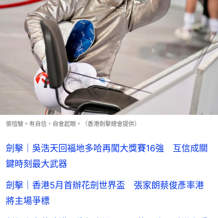
張愷駿。有自信，自會起眼。（香港劍擊總會提供）
劍擊｜吳浩天回福地多哈再闖大獎賽16強 互信成關
鍵時刻最大武器
劍擊｜香港5月首辦花劍世界盃 張家朗蔡俊彥率港
將主場爭標