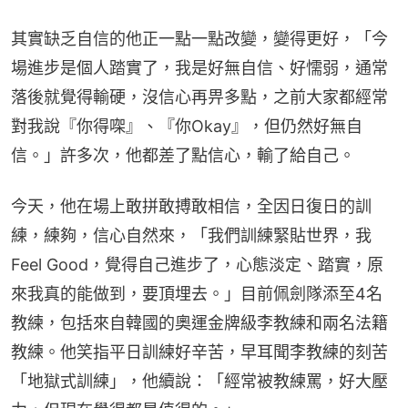
其實缺乏自信的他正一點一點改變，變得更好，「今
場進步是個人踏實了，我是好無自信、好懦弱，通常
落後就覺得輸硬，沒信心再畀多點，之前大家都經常
對我說『你得㗎』、『你Okay』，但仍然好無自
信。」許多次，他都差了點信心，輸了給自己。
今天，他在場上敢拼敢搏敢相信，全因日復日的訓
練，練夠，信心自然來，「我們訓練緊貼世界，我
Feel Good，覺得自己進步了，心態淡定、踏實，原
來我真的能做到，要頂埋去。」目前佩劍隊添至4名
教練，包括來自韓國的奧運金牌級李教練和兩名法籍
教練。他笑指平日訓練好辛苦，早耳聞李教練的刻苦
「地獄式訓練」，他續說：「經常被教練罵，好大壓