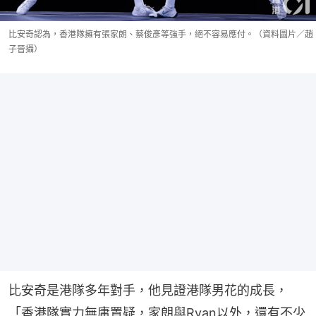
比安奇認為，香港隊擁有張家朗、蔡俊彥等強手，絕不容易應付。（資料圖片／趙
子晉攝）
比安奇是港隊多年對手，他見證港隊男花的成長，
「香港隊實力無庸置疑，家朗與Ryan以外，還有不少