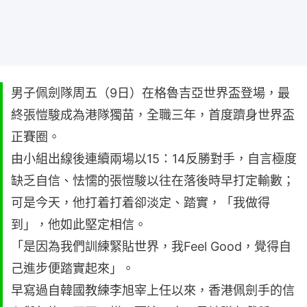
男子佩劍隊周五（9日）在格魯吉亞世界盃登場，最
終張愷駿成為港隊獨苗，全職三年，首度躋身世界盃
正賽圈。
由小組出線後連續兩場以15：14反勝對手，自言極度
缺乏自信、怯懦的張愷駿以往在落後時早打定輸數；
可是今天，他打着打着卻淡定、踏實，「我做得
到」，他如此堅定相信。
「是因為我們訓練緊貼世界，我Feel Good，覺得自
己進步便踏實起來」。
早寫過自韓國教練李旭宰上任以來，香港佩劍手的信