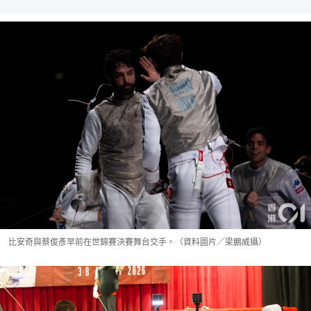
比安奇與蔡俊彥早前在世錦賽決賽舞台交手。（資料圖片／梁鵬威攝）