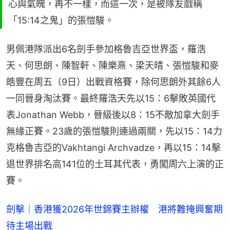
心與氣魄，再不一樣，而這一次，是被隊友戲稱
「15:14之鬼」的張愷駿。
男佩港隊派出6名劍手參加格魯吉亞世界盃，羅浩
天、何思朗、陳智軒、陳樂熹、梁天晴、張愷駿和麥
皓豐在周五（9日）出戰資格賽，除何思朗外其餘6人
一同晉身淘汰賽。最終羅浩天先以15：6擊敗英國代
表Jonathan Webb，晉級後以8：15不敵加拿大劍手
無緣正賽。23歲的張愷駿則連過兩關，先以15：14力
克格魯吉亞的Vakhtangi Archvadze，再以15：14擊
退世界排名高141位的土耳其代表，勇闖周六上演的正
賽。
劍擊｜香港獲2026年世錦賽主辦權　港將難掩興奮期
待主場出戰