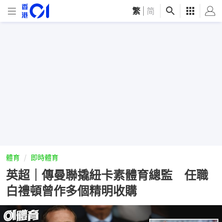
繁
|
简
體育
即時體育
英超｜傳曼聯撬紐卡素體育總監 任職
白禮頓曾作多個精明收購