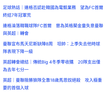
足球熱話｜連格否認赴韓國為電競業務 望為FC首爾
終結7年冠軍荒
連格淪落韓職球隊FC首爾 曾為英格蘭金童失意曼聯
與英超︱轉會
曼聯宣布馬天尼斯缺陣8周 坦帥：上季失去他時球
隊表現下降一級
英超轉會總結｜傳統Big 4冬季零收購 20隊支出僅
為去年七分一
英超｜曼聯險勝狼隊全靠18歲馬恩奴絕殺 攻入極重
要的首個入球