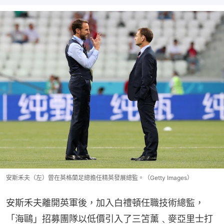
安斯禾夫（左）曾在英格蘭足總擔任精英發展總監。（Getty Images）
安斯禾夫離開英軍後，加入白禮頓任職技術總監，
「海鷗」招募團隊以低價引入了三笘薰﹑麥亞里士打