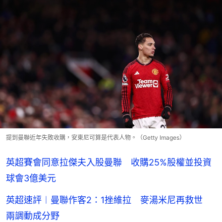
提到曼聯近年失敗收購，安東尼可算是代表人物。（Getty Images）
英超賽會同意拉傑夫入股曼聯 收購25%股權並投資
球會3億美元
英超速評︱曼聯作客2：1挫維拉 麥湯米尼再救世
兩調動成分野