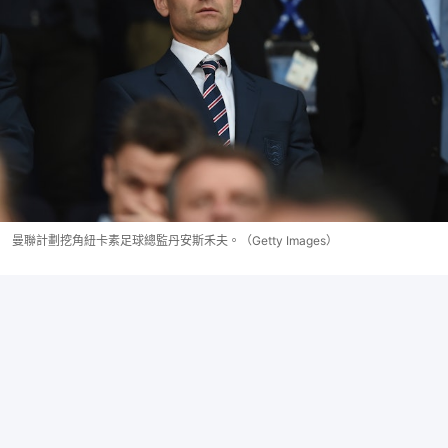
曼聯計劃挖角紐卡素足球總監丹安斯禾夫。（Getty Images）