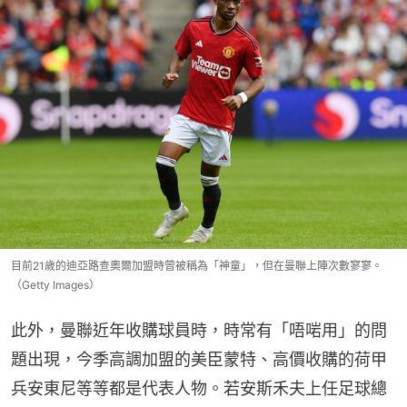
目前21歲的迪亞路查奧爾加盟時曾被稱為「神童」，但在曼聯上陣次數寥寥。
（Getty Images）
此外，曼聯近年收購球員時，時常有「唔啱用」的問
題出現，今季高調加盟的美臣蒙特、高價收購的荷甲
兵安東尼等等都是代表人物。若安斯禾夫上任足球總