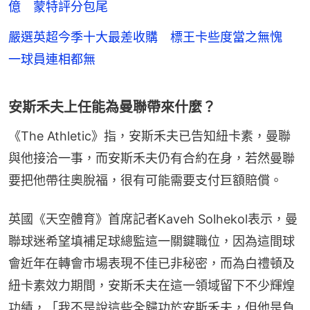
億 蒙特評分包尾
嚴選英超今季十大最差收購 標王卡些度當之無愧
一球員連相都無
安斯禾夫上任能為曼聯帶來什麼？
《The Athletic》指，安斯禾夫已告知紐卡素，曼聯
與他接洽一事，而安斯禾夫仍有合約在身，若然曼聯
要把他帶往奧脫福，很有可能需要支付巨額賠償。
英國《天空體育》首席記者Kaveh Solhekol表示，曼
聯球迷希望填補足球總監這一關鍵職位，因為這間球
會近年在轉會市場表現不佳已非秘密，而為白禮頓及
紐卡素效力期間，安斯禾夫在這一領域留下不少輝煌
功績，「我不是說這些全歸功於安斯禾夫，但他是負