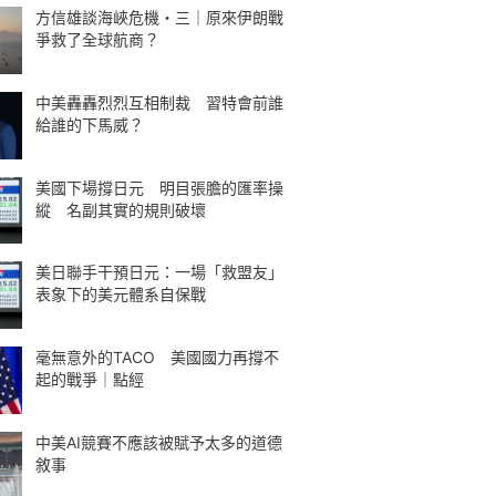
方信雄談海峽危機・三｜原來伊朗戰
爭救了全球航商？
中美轟轟烈烈互相制裁 習特會前誰
給誰的下馬威？
美國下場撐日元 明目張膽的匯率操
縱 名副其實的規則破壞
美日聯手干預日元：一場「救盟友」
表象下的美元體系自保戰
毫無意外的TACO 美國國力再撐不
起的戰爭｜點經
中美AI競賽不應該被賦予太多的道德
敘事