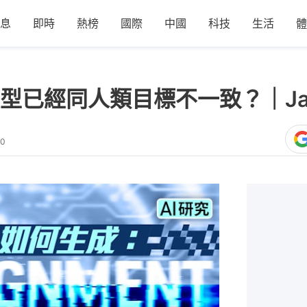
息
即時
熱榜
國際
中國
科技
生活
體
型已經同人類目標不一致？｜Jack
00