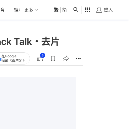
育
經濟
更多
01深圳
繁
觀點
|
简
健康
好食玩飛
登入
女
 Talk・去片
6
在Google
追蹤《香港01》