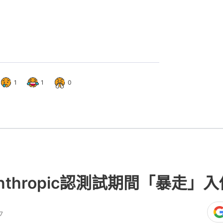
1
1
0
nthropic認測試期間「暴走」
7