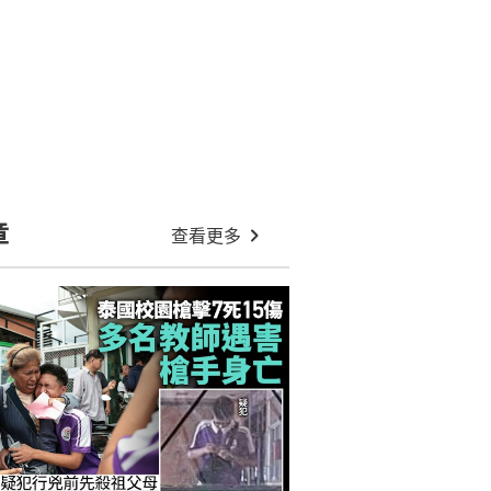
熊本7.1級地震襲醫院 手術室劇烈搖
晃 醫生奮身護病人｜有片
颱風白海豚吹襲日本沖繩 當局疏散
逾26萬人
馬航機師涉偷運7萬粒搖頭丸 遭印尼
海關查獲最高可判死刑｜有片
:20
泰國足球賽遇雷擊 24歲球員遭擊中
身亡 另有12人受傷｜慎入
泰國少年槍擊案8死 同學指疑兇面
對欺凌問題 警：仍調查動機中
美國百萬網紅不敵癌症亡終年26歲
勇敢帶疤做模特兒行Show｜多圖