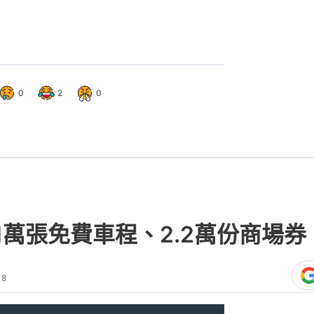
0
2
0
1萬張免費車程、2.2萬份商場
18