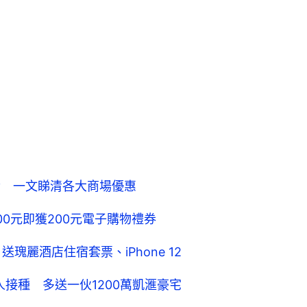
發 一文睇清各大商場優惠
0元即獲200元電子購物禮券
 送瑰麗酒店住宿套票、iPhone 12
人接種 多送一伙1200萬凱滙豪宅