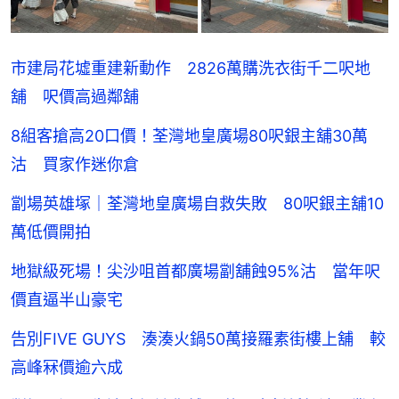
市建局花墟重建新動作 2826萬購洗衣街千二呎地
舖 呎價高過鄰舖
8組客搶高20口價！荃灣地皇廣場80呎銀主舖30萬
沽 買家作迷你倉
劏場英雄塚｜荃灣地皇廣場自救失敗 80呎銀主舖10
萬低價開拍
地獄級死場！尖沙咀首都廣場劏舖蝕95%沽 當年呎
價直逼半山豪宅
告別FIVE GUYS 湊湊火鍋50萬接羅素街樓上舖 較
高峰冧價逾六成