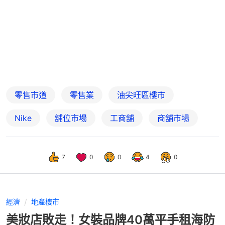
零售市道
零售業
油尖旺區樓市
Nike
舖位市場
工商舖
商舖市場
7
0
0
4
0
經濟
地產樓市
美妝店敗走！女裝品牌40萬平手租海防