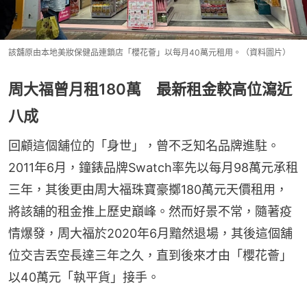
該舖原由本地美妝保健品連鎖店「櫻花薈」以每月40萬元租用。（資料圖片）
周大福曾月租180萬 最新租金較高位瀉近
八成
回顧這個舖位的「身世」，曾不乏知名品牌進駐。
2011年6月，鐘錶品牌Swatch率先以每月98萬元承租
三年，其後更由周大福珠寶豪擲180萬元天價租用，
將該舖的租金推上歷史巔峰。然而好景不常，隨著疫
情爆發，周大福於2020年6月黯然退場，其後這個舖
位交吉丟空長達三年之久，直到後來才由「櫻花薈」
以40萬元「執平貨」接手。