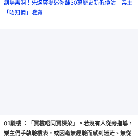
劏場黑洞！先達廣場迷你舖30萬歷史新低價沽 業主
「唔知價」賤賣
01驗樓 ︰「買樓唔同買棵菜」。若沒有人從旁指導，
業主們手執驗樓表，或因毫無經驗而感到迷茫、無從