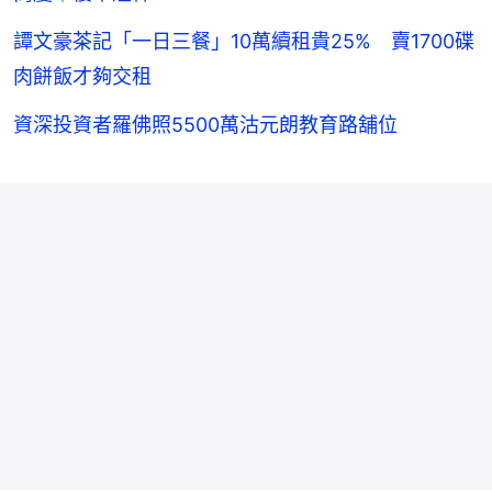
譚文豪茶記「一日三餐」10萬續租貴25% 賣1700碟
肉餅飯才夠交租
資深投資者羅佛照5500萬沽元朗教育路舖位