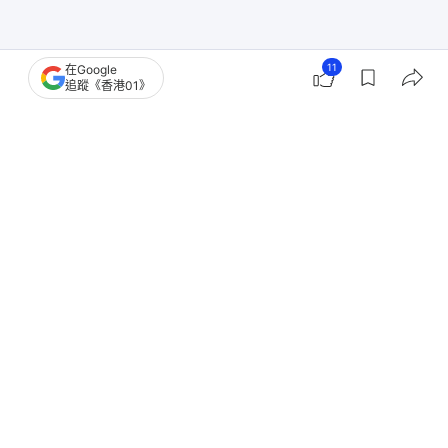
11
在Google
追蹤《香港01》
香港樓市
油尖旺區樓市
零售市道
零售業
租務市場
舖位市場
商舖市場
租金
3
0
0
0
0