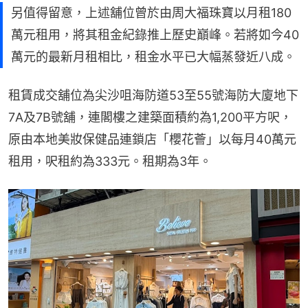
另值得留意，上述舖位曾於由周大福珠寶以月租180
萬元租用，將其租金紀錄推上歷史巔峰。若將如今40
萬元的最新月租相比，租金水平已大幅蒸發近八成。
租賃成交舖位為尖沙咀海防道53至55號海防大廈地下
7A及7B號舖，連閣樓之建築面積約為1,200平方呎，
原由本地美妝保健品連鎖店「櫻花薈」以每月40萬元
租用，呎租約為333元。租期為3年。