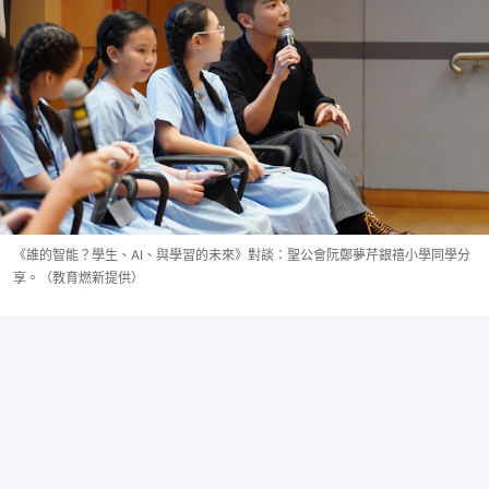
《誰的智能？學生、AI、與學習的未來》對談：聖公會阮鄭夢芹銀禧小學同學分
享。（教育燃新提供）