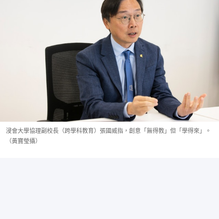
浸會大學協理副校長（跨學科教育）張國威指，創意「無得教」但「學得來」。
（黃寶瑩攝）