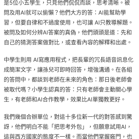
是5位小五學生，只見他們侃侃而談，思考清晰。被
問及用AI就可以偷懶？他們大方的答：AI能幫助學
習，但要自律和不過度使用，也可讓 AI只教導解題。
被問及如何分辨AI答案的真偽，他們頭頭是道：先和
自己的猜測答案做對比，或查看內容的解釋和出處。
中學生則用 AI寫應用程式，把長輩的冗長語音訊息化
成簡潔文字，讓孫兒可即時回答，增強溝通。在各組
的答問中，都談到老師在未來的角色：那日後老師會
被取代嗎？小學生認真的答：只有老師會主動關心學
生，有老師和AI合作教學，效果比AI單獨教更好。
我們幾個合辦單位，對這十多位新一代的對答感到驚
訝，他們明白不能「把思考外包」，但願意試用AI，
這與西方國家的態度不一樣。而當他們掌握竅門，也