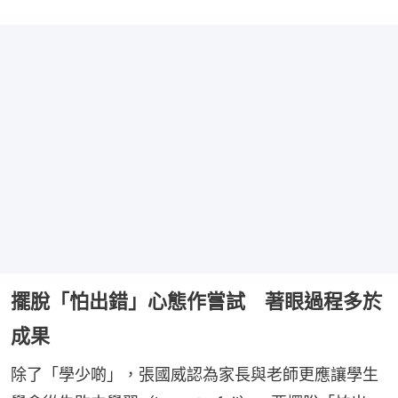
擺脫「怕出錯」心態作嘗試 著眼過程多於
成果
除了「學少啲」，張國威認為家長與老師更應讓學生