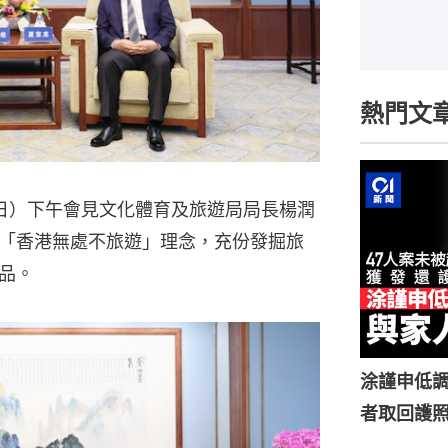
熱門文
日）下午會見文化體育及旅遊局局長楊潤
「香港無處不旅遊」理念，充份發掘旅
品。
涂謹申低調
者取回護