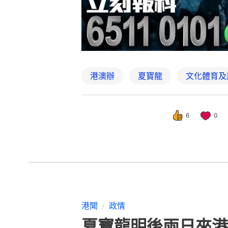
港澳辦
夏寶龍
文化體育及
6
0
港聞
政情
夏寶龍明後兩日來港