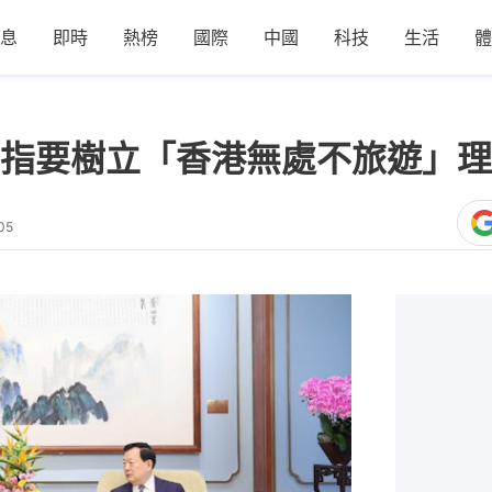
息
即時
熱榜
國際
中國
科技
生活
體
指要樹立「香港無處不旅遊」理
05