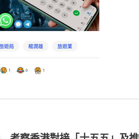
旅遊局
楊潤雄
旅遊業
1
0
1
 考察香港對接「十五五」及推