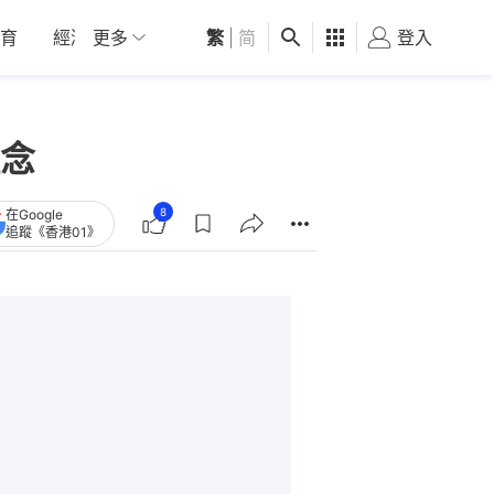
育
經濟
更多
01深圳
繁
觀點
|
简
健康
好食玩飛
登入
女
念
8
在Google
追蹤《香港01》