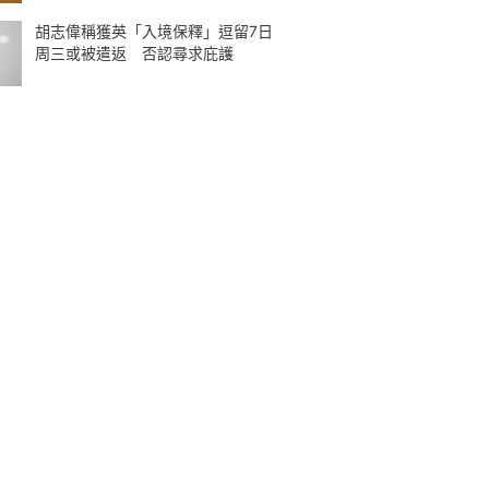
胡志偉稱獲英「入境保釋」逗留7日
周三或被遣返 否認尋求庇護