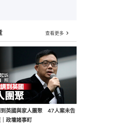
章
查看更多
到英國與家人團聚 47人案未告
照｜政壇諸事町