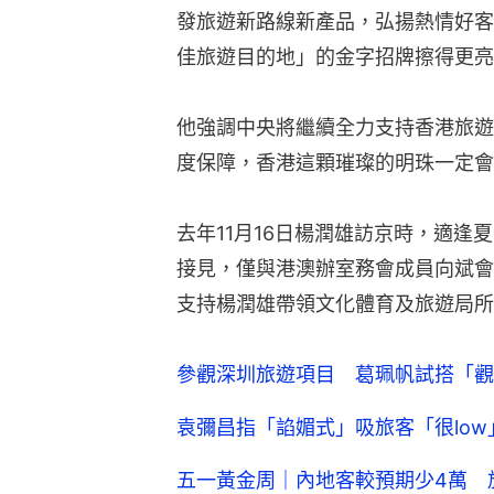
發旅遊新路線新產品，弘揚熱情好客
佳旅遊目的地」的金字招牌擦得更亮
他強調中央將繼續全力支持香港旅遊
度保障，香港這顆璀璨的明珠一定會
去年11月16日楊潤雄訪京時，適
接見，僅與港澳辦室務會成員向斌會
支持楊潤雄帶領文化體育及旅遊局所
參觀深圳旅遊項目 葛珮帆試搭「觀
袁彌昌指「諂媚式」吸旅客「很lo
五一黃金周｜內地客較預期少4萬 