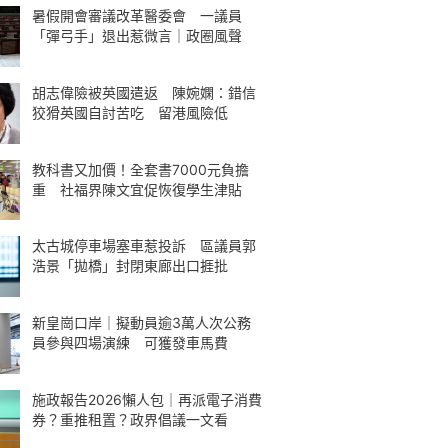
暑假開會審議改革醫委會 一議員
「彈弓手」退出惹微言｜政圈風聲
胡志偉險被英國遣返 陳婉嫻：錯信
狡猾英國自討苦吃 留港風險低
教科書又加價！全套書7000元負擔
重 社福界陳文宜促恢復學生津貼
太古城停車場塞車惹投訴 區議員郭
浩景「拋橋」封閉東廊出口捱批
新皇崗口岸｜擬動員逾3萬人次公務
員參與四場演練 可獲發車馬費
施政報告2026懶人包｜再派電子消費
券？重推租置？政界倡議一文看