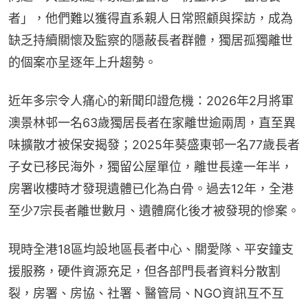
者」，他們難以獲得直系親人日常照顧與探訪，成為
缺乏持續關懷及監察的隱蔽長者群體，獨居孤獨離世
的個案亦呈逐年上升趨勢。
近年多宗令人痛心的新聞印證危機：2026年2月將軍
澳景林邨一名63歲獨居長者在家離世逾兩周，直至異
味擴散才被保安揭發；2025年葵盛東邨一名77歲長者
子女已移民海外，獨留公屋單位，離世長達一年半，
房署收樓時才發現遺體已化為白骨。過去12年，全港
至少7宗長者離世數月、遺體腐化後才被發現的慘案。
現時全港18區均設地區長者中心、關愛隊、平安鐘支
援服務，硬件資源充足，但各部門長者資料分散割
裂，房署、房協、社署、醫管局、NGO資訊互不互