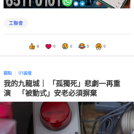
工聯會
6
0
0
0
0
觀點
01論壇
我的九龍城｜ 「孤獨死」悲劇一再重
演 「被動式」安老必須摒棄