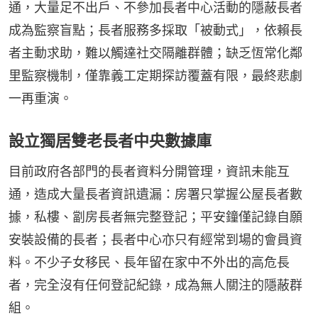
通，大量足不出戶、不參加長者中心活動的隱蔽長者
成為監察盲點；長者服務多採取「被動式」，依賴長
者主動求助，難以觸達社交隔離群體；缺乏恆常化鄰
里監察機制，僅靠義工定期探訪覆蓋有限，最終悲劇
一再重演。
設立獨居雙老長者中央數據庫
目前政府各部門的長者資料分開管理，資訊未能互
通，造成大量長者資訊遺漏：房署只掌握公屋長者數
據，私樓、劏房長者無完整登記；平安鐘僅記錄自願
安裝設備的長者；長者中心亦只有經常到場的會員資
料。不少子女移民、長年留在家中不外出的高危長
者，完全沒有任何登記紀錄，成為無人關注的隱蔽群
組。