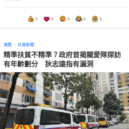
5
0
0
0
0
港聞
社會新聞
精準扶貧不精準？政府首揭關愛隊探訪
有年齡劃分 狄志遠指有漏洞