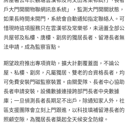
房屋署去年於觀塘雲漢邨及何文田常樂邨試行「長者
戶大門開關物聯網訊息系統」，監測大門開關狀態，
如果長時間未開門，系統會自動通知指定聯絡人。可
惜現時這項服務只在雲漢邨及常樂邨，未涵蓋全部公
共屋邨及私樓、唐樓、劏房的獨居長者、留港長者無
法申請，成為監察盲點。
期望政府推出專項資助，擴大計劃覆蓋面，不論公
屋、私樓、劏房，凡屬獨居、雙老的合資格長者，均
可免費安裝門磁監察裝置。由關愛隊、長者中心協助
長者申請安裝，設備數據連接跨部門長者中央數據
庫；一旦偵測長者長期足不出戶，除通知家人外，社
區支援團隊會立刻上門跟進，以科技填補留港長者的
照顧空隙，為獨居長者築起全天候安全防線。