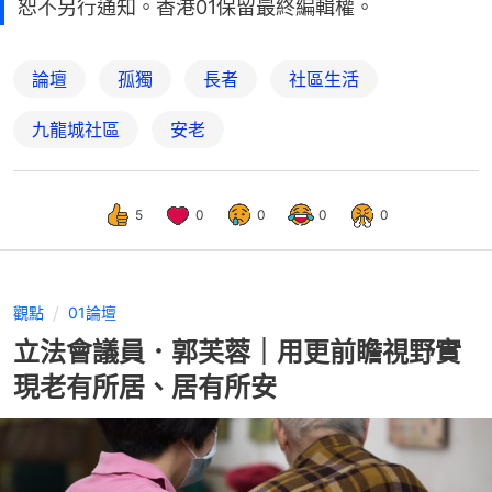
恕不另行通知。香港01保留最終編輯權。
論壇
孤獨
長者
社區生活
九龍城社區
安老
5
0
0
0
0
觀點
01論壇
立法會議員．郭芙蓉｜用更前瞻視野實
現老有所居、居有所安