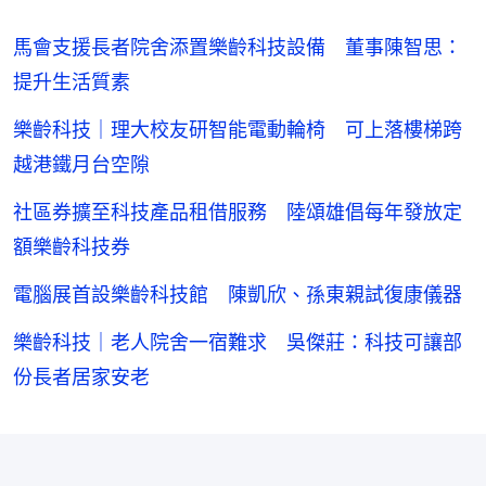
馬會支援長者院舍添置樂齡科技設備 董事陳智思：
提升生活質素
樂齡科技｜理大校友研智能電動輪椅 可上落樓梯跨
越港鐵月台空隙
社區券擴至科技產品租借服務 陸頌雄倡每年發放定
額樂齡科技券
電腦展首設樂齡科技館 陳凱欣、孫東親試復康儀器
樂齡科技｜老人院舍一宿難求 吳傑莊：科技可讓部
份長者居家安老