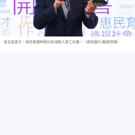
孫玉菡表示，政府會適時檢討各項輸入勞工計劃。（資料圖片/蘇煒然攝）