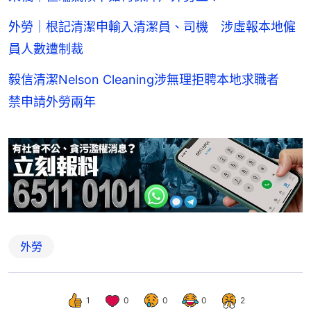
外勞｜根記清潔申輸入清潔員、司機 涉虛報本地僱
員人數遭制裁
毅信清潔Nelson Cleaning涉無理拒聘本地求職者
禁申請外勞兩年
外勞
1
0
0
0
2