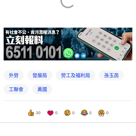
外勞
發展局
勞工及福利局
孫玉菡
工聯會
黃國
30
0
0
0
0