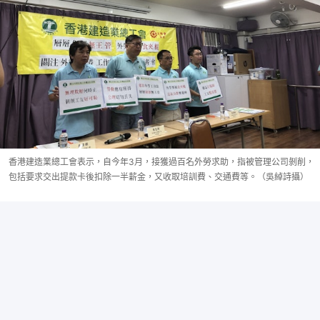
香港建造業總工會表示，自今年3月，接獲過百名外勞求助，指被管理公司剝削，
包括要求交出提款卡後扣除一半薪金，又收取培訓費、交通費等。（吳綽詩攝）