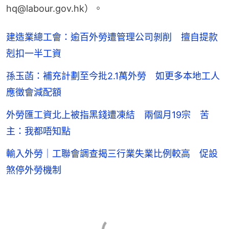
hq@labour.gov.hk）。
建造業總工會：逾百外勞遭管理公司剝削 擅自提款
剋扣一半工資
孫玉菡：補充計劃至今批2.1萬外勞 如更多本地工人
應徵會減配額
外勞匯工資北上被指黑錢遭凍結 兩個月19宗 苦
主：我都唔知點
輸入外勞｜工聯會調查揭三行業失業比例較高 促設
煞停外勞機制