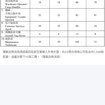
運輸及物流局透過第四批航空業輸入外勞計劃，向33間合資格公司批出共1,366個
配額，涵蓋計劃下10個工種。（運輸及物流局）