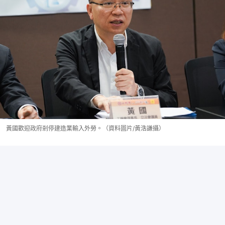
黃國歡迎政府剎停建造業輸入外勞。（資料圖片/黃浩謙攝）