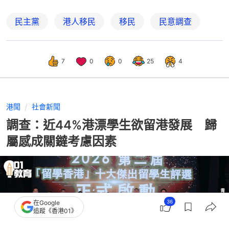
民主黨
港人移民
移民
民意調查
7
0
0
25
4
港聞
社會新聞
調查：近44%港漂學生欲留港發展 歸
屬感成關鐽考慮因素
36
在Google
追蹤《香港01》