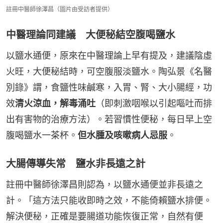
註冊中醫師徐澤昌（圖片由受訪者提供）
中醫理論同建議 大便秘結空腹喝鹽水
以鹽水通便，原來在中醫理論上早有提及，建議陰虛
火旺，大便秘結時，可空腹服淡鹽水。陶弘景《名醫
別錄》謂，食鹽性味鹹寒，入胃、腎、大小腸經，功
效
清火涼血，解毒涌吐
（即刺激咽喉以引起嘔吐而排
出有害物的治療方法）。若習慣性便秘，每日早上空
腹喝鹽水一茶杯。
但水腫及咳嗽病人忌服
。
大腸傳導失常 鹽水非長遠之計
註冊中醫師徐澤昌則認為，以鹽水通便並非長遠之
計。「這方法只能收即時之效，不能倚賴鹽水排便。
解決便秘，正確是要腸道功能恢復正常，自然有便