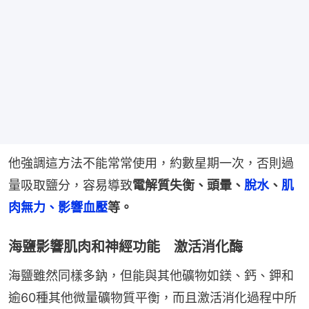
他強調這方法不能常常使用，約數星期一次，否則過
量吸取鹽分，容易導致
電解質失衡、頭暈、
脫水
、
肌
肉無力、影響血壓
等。
海鹽影響肌肉和神經功能 激活消化酶
海鹽雖然同樣多鈉，但能與其他礦物如鎂、鈣、鉀和
逾60種其他微量礦物質平衡，而且激活消化過程中所