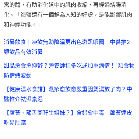
需的酶，有助消化道中的肌肉收縮，再經過結腸消
化。「海鹽還有一個鮮為人知的好處，是能影響肌肉
和神經功能。」
消暑飲食｜凍飲無助降溫更出色斑黑眼圈 中醫推2
類飲品有效消暑
甜品愈食愈抑鬱？營養師指多吃或加重病情！1類食物
防情緒波動
【健康湯水食譜】濕疹愈飲愈嚴重因煲湯放了肉？中
醫推介祛濕素湯
【蘆薈、龍舌蘭孖生姐妹？】食錯會中毒 蘆薈連皮
吃易肚瀉