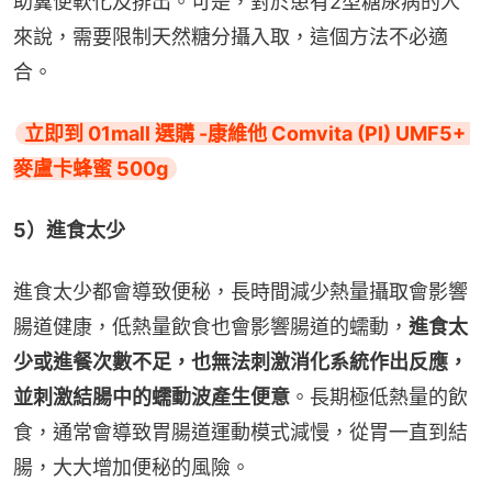
助糞便軟化及排出。可是，對於患有2型糖尿病的人
來說，需要限制天然糖分攝入取，這個方法不必適
合。
立即到 01mall 選購 -康維他 Comvita (PI) UMF5+ 
麥盧卡蜂蜜 500g
5）進食太少
進食太少都會導致便秘，長時間減少熱量攝取會影響
腸道健康，低熱量飲食也會影響腸道的蠕動，
進食太
少或進餐次數不足，也無法刺激消化系統作出反應，
並刺激結腸中的蠕動波產生便意
。長期極低熱量的飲
食，通常會導致胃腸道運動模式減慢，從胃一直到結
腸，大大增加便秘的風險。