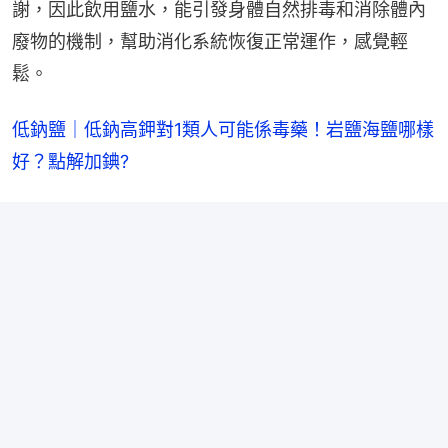
謝，因此飲用鹽水，能引發身體自然排毒和消除體內
廢物的機制，幫助消化系統恢復正常運作，感覺輕
鬆。
低鈉鹽｜低鈉高鉀對1類人可能係毒藥！岩鹽海鹽哪樣
好？點解加錪?