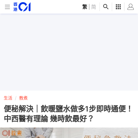
繁
|
简
生活
教煮
便秘解決｜飲暖鹽水做多1步即時通便！
中西醫有理論 幾時飲最好？