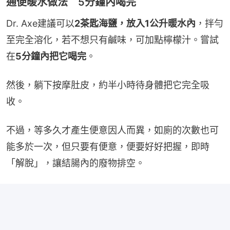
通便暖水做法 5分鐘內喝完
Dr. Axe建議可以
2茶匙海鹽，放入1公升暖水內
，拌勻
至完全溶化，若不想只有鹹味，可加點檸檬汁。嘗試
在
5分鐘內把它喝完
。
然後，躺下按摩肚皮，約半小時待身體把它完全吸
收。
不過，等多久才產生便意因人而異，如廁的次數也可
能多於一次，但只要有便意，便要好好把握，即時
「解脫」，讓結腸內的廢物排空。