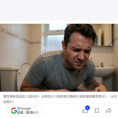
慢性便秘是過去12個月內，出現至少12周排便次數稀少或排便困難等情況。（AI生
成圖片）
8
在Google
追蹤《香港01》
你喝對了嗎？專家推三款神級綠茶：抹茶便秘救星