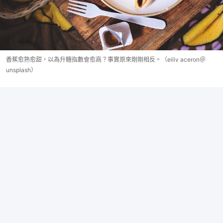
香蕉愈熟愈甜，以為升糖指數會愈高？事實原來剛剛相反。（eiliv aceron＠
unsplash）