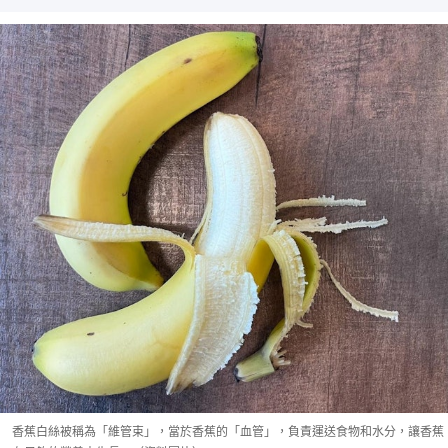
香蕉白絲被稱為「維管束」，當於香蕉的「血管」，負責運送食物和水分，讓香蕉