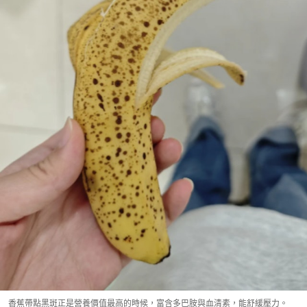
香蕉帶點黑斑正是營養價值最高的時候，富含多巴胺與血清素，能舒緩壓力。