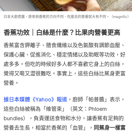
日本大廚透露，原來剝香蕉的方向不同，吃進去的營養就大有不同。（magnific）
香蕉功效｜白絲是什麼？比果肉營養更高
香蕉富含鉀離子、膳食纖維以及色氨酸有調節血壓、
保護心臟、促進消化、穩定情緒以及助眠等功效，好
處多多。但吃的時候好多人都不喜歡它身上的白絲，
覺得又嚡又澀很難吃。事實上，這些白絲比蕉身更富
營養。
據日本媒體《Yahoo》報道
，廚師「帕普醬」表示，
這些白絲被稱為「維管束」（英文：Phloem 
bundles），負責運送食物和水分，讓香蕉有足夠的
營養去生長，相當於香蕉的「血管」，
同蕉身一樣富