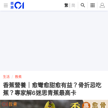
繁
|
简
生活
教煮
香蕉營養｜愈彎愈甜愈有益？骨折忌吃
蕉？專家解6迷思青蕉最高卡