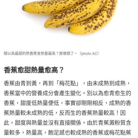
總以為最甜的熟香蕉會熱量最高？那便錯了。（photo AC）
香蕉愈甜熱量愈高？
香蕉由青到黃，再到「梅花點」，由未成熟到成熟，
香蕉當中的營養成分會產生變化。別以為愈青愈生的
香蕉，甜度低熱量便低，事實卻剛剛相反，成熟的香
蕉熱量較未成熟的低，反而生的香蕉熱量較高！因
此，甜度與熱量並沒有直接關係。由於青蕉澱粉質含
量較多，熱量高，飽足感也較成熟的香蕉或梅花點蕉