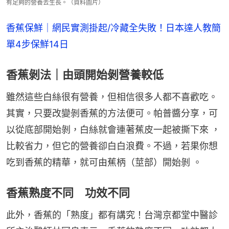
有足夠的營養去生長。（資料圖片）
香蕉保鮮｜網民實測掛起/冷藏全失敗！日本達人教簡
單4步保鮮14日
香蕉剝法｜由頭開始剝營養較低
雖然這些白絲很有營養，但相信很多人都不喜歡吃。
其實，只要改變剝香蕉的方法便可。帕普醬分享，可
以從底部開始剝，白絲就會連著蕉皮一起被撕下來 ，
比較省力，但它的營養卻白白浪費。不過，若果你想
吃到香蕉的精華，就可由蕉柄（莖部）開始剝 。
香蕉熟度不同 功效不同
此外，香蕉的「熟度」都有講究！台灣京都堂中醫診