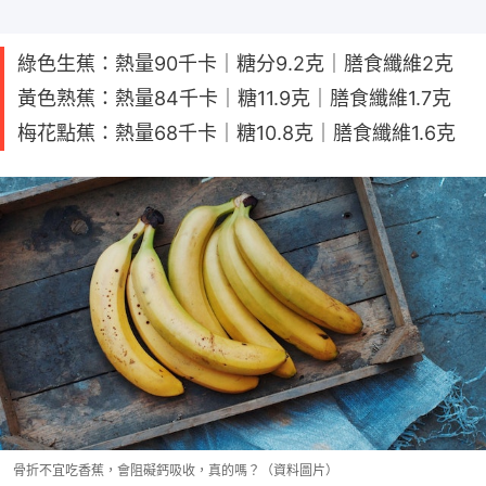
綠色生蕉：熱量90千卡｜糖分9.2克｜膳食纖維2克
黃色熟蕉：熱量84千卡｜糖11.9克｜膳食纖維1.7克
梅花點蕉：熱量68千卡｜糖10.8克｜膳食纖維1.6克
骨折不宜吃香蕉，會阻礙鈣吸收，真的嗎？（資料圖片）