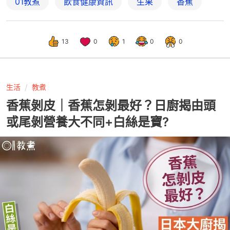
01教煮
飲食健康資訊
生果
香蕉
13
0
1
0
0
生活
教煮
香蕉剝皮｜香蕉怎剝最好？日廚揭由頭
或尾剝營養大不同+白絲是寶?